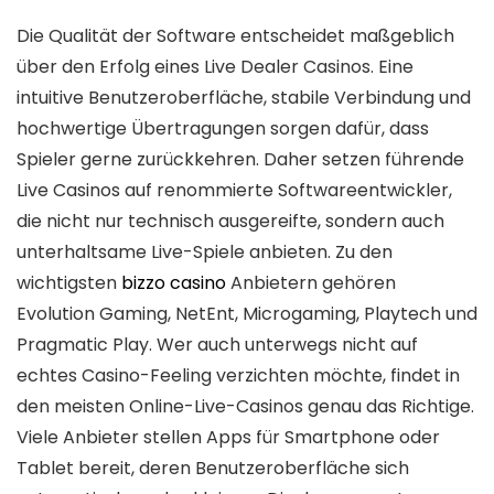
Die Qualität der Software entscheidet maßgeblich
über den Erfolg eines Live Dealer Casinos. Eine
intuitive Benutzeroberfläche, stabile Verbindung und
hochwertige Übertragungen sorgen dafür, dass
Spieler gerne zurückkehren. Daher setzen führende
Live Casinos auf renommierte Softwareentwickler,
die nicht nur technisch ausgereifte, sondern auch
unterhaltsame Live-Spiele anbieten. Zu den
wichtigsten
bizzo casino
Anbietern gehören
Evolution Gaming, NetEnt, Microgaming, Playtech und
Pragmatic Play. Wer auch unterwegs nicht auf
echtes Casino-Feeling verzichten möchte, findet in
den meisten Online-Live-Casinos genau das Richtige.
Viele Anbieter stellen Apps für Smartphone oder
Tablet bereit, deren Benutzeroberfläche sich