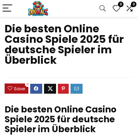
0
0
Die besten Online
Casino Spiele 2025 für
deutsche Spieler im
Überblick
0
Save
Die besten Online Casino
Spiele 2025 für deutsche
Spieler im Überblick