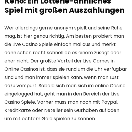
Keno: Ein Lotterie-ähnliches
Spiel mit großen Auszahlungen
Wer allerdings gerne anonym spielt und seine Ruhe
mag, ist hier genau richtig. Am besten probiert man
die Live Casino Spiele einfach mal aus und merkt
dann schon recht schnell ob es einem zusagt oder
eher nicht. Der größte Vorteil der Live Games in
Online Casinos ist, dass sie rund um die Uhr verfügbar
sind und man immer spielen kann, wenn man Lust
dazu verspürt. Sobald sich man sich im online Casino
eingelogged hat, geht man in den Bereich der Live
Casino Spiele. Vorher muss man noch mit Paypal,
Kreditkarte oder Neteller sein Guthaben aufladen
um mit echtem Geld spielen zu können.