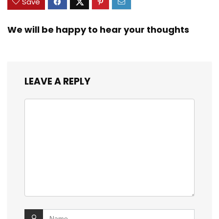
Save
We will be happy to hear your thoughts
LEAVE A REPLY