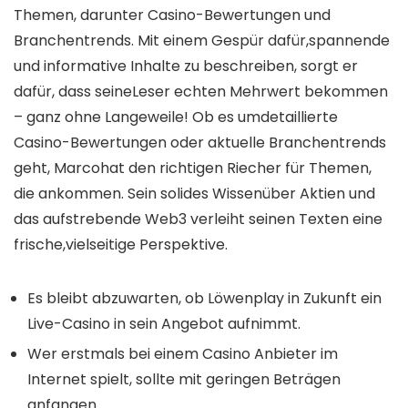
Themen, darunter Casino-Bewertungen und
Branchentrends. Mit einem Gespür dafür,spannende
und informative Inhalte zu beschreiben, sorgt er
dafür, dass seineLeser echten Mehrwert bekommen
– ganz ohne Langeweile! Ob es umdetaillierte
Casino-Bewertungen oder aktuelle Branchentrends
geht, Marcohat den richtigen Riecher für Themen,
die ankommen. Sein solides Wissenüber Aktien und
das aufstrebende Web3 verleiht seinen Texten eine
frische,vielseitige Perspektive.
Es bleibt abzuwarten, ob Löwenplay in Zukunft ein
Live-Casino in sein Angebot aufnimmt.
Wer erstmals bei einem Casino Anbieter im
Internet spielt, sollte mit geringen Beträgen
anfangen.