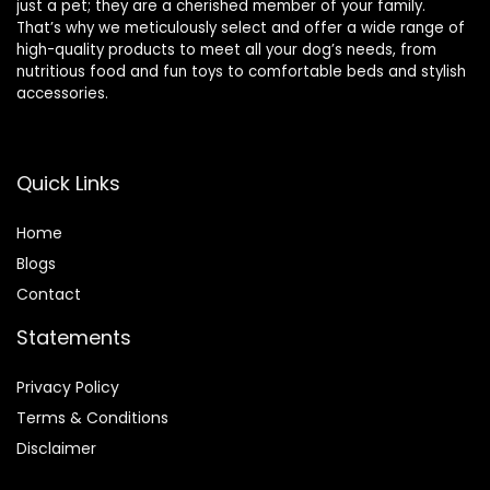
just a pet; they are a cherished member of your family.
That’s why we meticulously select and offer a wide range of
high-quality products to meet all your dog’s needs, from
nutritious food and fun toys to comfortable beds and stylish
accessories.
Quick Links
Home
Blog
s
Contact
Statements
Privacy Policy
Terms & Conditions
Disclaimer