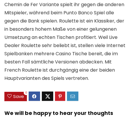
Chemin de Fer Variante spielt ihr gegen die anderen
Mitspieler, während beim Punto Banco Spiel alle
gegen die Bank spielen. Roulette ist ein Klassiker, der
in besonders hohem Maße von einer gelungenen
Umsetzung an echten Tischen profitiert. Weil Live
Dealer Roulette sehr beliebt ist, stellen viele Internet
Spielbanken mehrere Casino Tische bereit, die im
besten Fall sämtliche Versionen abdecken. Mit
French Roulette ist durchgängig eine der beiden
Hauptvarianten des Spiels vertreten.
0
Save
We will be happy to hear your thoughts