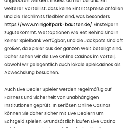
angeboten werden, findest du hier bei uns. Ein
weiterer Vorteil ist, dass keine Eintrittspreise anfallen
und die Tischlimits flexibler sind, was besonders
https://www.minigolfpark-bautzen.de/
Einsteigern
zugutekommt. Wettoptionen wie Bet Behind sind in
keiner Spielbank verfügbar, und die Jackpots sind oft
größer, da Spieler aus der ganzen Welt beteiligt sind.
Daher sehen wir die Live Online Casinos im Vorteil,
obwohl wir gelegentlich auch lokale Spielcasinos als
Abwechslung besuchen.
Auch Live Dealer Spieler werden regelmäßig auf
Fairness und Sicherheit von unabhängigen
Institutionen geprüft. In seriösen Online Casinos
können Sie daher sicher mit Live Dealern um
Echtgeld spielen. Grundsätzlich laufen Live Casino