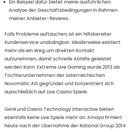
Ein Beispiel dafür bietet meine ausführlichen
Analyse der Geschäftsbedingungen in Rahmen
meiner Anbieter-Reviews..
Falls Probleme auftauchen, ist ein hilfsbereiter
Kundenservice unabdingbar. Idealerweise existiert
mehr als ein Weg, um direkten Kontakt
aufzunehmen, damit schnelle Abhilfe geleistet
werden kann. Extreme Live Gaming wurde 2013 als
Tochterunternehmen der österreichischen
Novomatic AG gegründet und konzentriert sich
ausschließlich auf Live Casino Spiele.
Genii und Casino Technology Interactive bieten
ebenfalls keine Live Spiele mehr an. Amaya firmiert
heute nach der Übernahme der Rational Group 2014