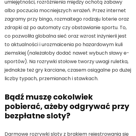
umiejętności, rozróżnienia między ochotą zabawy
albo poczucia mocniejszych wrażeń. Przez internet
zagramy przy bingo, rozmaitego rodzaju loterie oraz
zdrapki aż po automaty czy obstawianie sportu. To,
co pozwoliła globalna sieć oraz wzrost inżynierii jest
to aktualności i urozmaicenia po hazardowym kuli
ziemskiej (należałoby dodać nawet wybuch sławy e-
sportów). Na rozrywki stołowe tworzy uwagi ruletka,
jednakże też gry karciane, czasem osiągalne po dużej
liczby typach, przemianach i stawkach.
Bądź muszę cokolwiek
pobierać, ażeby odgrywać przy
bezpłatne sloty?
Darmowe rozrywki sloty z brakiem rejestrowania się