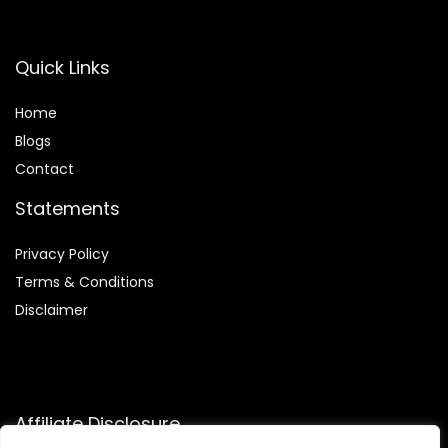
Quick Links
Home
Blog
s
Contact
Statements
Privacy Policy
Terms & Conditions
Disclaimer
Affiliate Disclosure