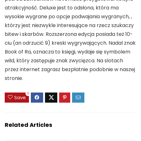
atrakcyjność. Deluxe jest to odsłona, która ma
wysokie wygrane po opcje podwajania wygranych, ,
którzy jest niezwykle interesujące na rzecz szukaczy
bitew i skarbów. Rozszerzona edycja posiada też 10-
ciu (an odrzucić 9) kreski wygrywających. Nadal znak
Book of Ra, oznacza to księgi, wydaje się symbolem
wild, który zastępuje znak zwycięzca. Na slotach
przez internet zagrasz bezpłatnie podobnie w naszej
stronie.
0
Save
Related Articles