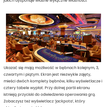
jakich dysponuje własne wyłączne własności.
Ukazać się mają możliwość w bębnach kolejnym, 3,
czwartym i piątym. Ekran jest niezwykle zajęty,
mieści dwóch komplety bębnów, kilku wyświetlacze i
cztery tabele wypłat. Przy dolnej partii ekranu
istnieją przyciski do odwiedzenia operowania grą.
Zobaczysz też wyświetlacz ‘jackpota’, który