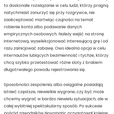
to doskonałe rozwiązanie w celu ludzi, którzy pragną
natychmiast zanurzyć się przy rozgrywce, nie
zaakceptować martwiąc czujności na temat
robienie konta albo podawanie danych
empirycznych osobowych. Należy wejść na stronę
internetową, wyselekcjonować interesującą grę i od
razu zainicjować zabawę. Owo idealna opcja w celu
internautów lubiących bezimienność i tychże, którzy
chcą szybko przetestować różne sloty z brakiem
długotrwałego powodu rejestrowania się.
Sposobności zespolenia, albo osiągalne posiadają
istnieć częstsze, niewielkie wygrane, czy być może
chcemy wygrać w bardzo niewielu sytuacjach, ale w
całej wybitniej spektakularny sposób. Po sukcesie
pośród zawodników Novomatic przygotował kolejne