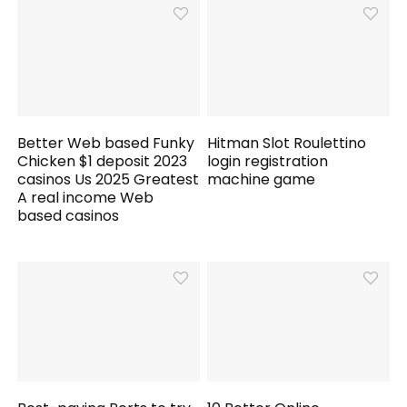
Better Web based Funky
Hitman Slot Roulettino
Chicken $1 deposit 2023
login registration
casinos Us 2025 Greatest
machine game
A real income Web
based casinos