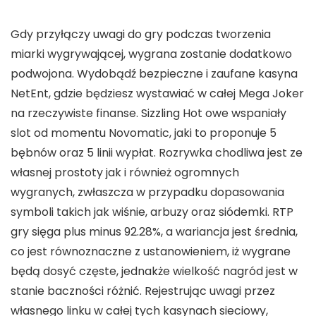
Gdy przyłączy uwagi do gry podczas tworzenia
miarki wygrywającej, wygrana zostanie dodatkowo
podwojona. Wydobądź bezpieczne i zaufane kasyna
NetEnt, gdzie będziesz wystawiać w całej Mega Joker
na rzeczywiste finanse. Sizzling Hot owe wspaniały
slot od momentu Novomatic, jaki to proponuje 5
bębnów oraz 5 linii wypłat. Rozrywka chodliwa jest ze
własnej prostoty jak i również ogromnych
wygranych, zwłaszcza w przypadku dopasowania
symboli takich jak wiśnie, arbuzy oraz siódemki. RTP
gry sięga plus minus 92.28%, a wariancja jest średnia,
co jest równoznaczne z ustanowieniem, iż wygrane
będą dosyć częste, jednakże wielkość nagród jest w
stanie baczności różnić. Rejestrując uwagi przez
własnego linku w całej tych kasynach sieciowy,