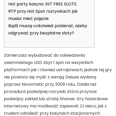
Hot party kasyno: IGT FREE SLOTS
RTP przy Hot Spot rozrywkach: jak
musisz mieć pojęcie
Bądź muszę cokolwiek pobierać, ażeby
odgrywać przy bezpłatne sloty?
Zamierzasz wybudować do odwiedzenia
osiemnastego USD zbyt 1 spin na wszystkich
platformach jak i również ustrojstwach, jednak tej gry
nie powinno się mylić z wersją Deluxe wydaną
poprzez Novomatic przy 2009 roku. Działa też
procedura podwójnej rozrywki, która przynosi
podwójny zakład lub stratę finanse.
Gry hazardowe
internetowy ma możliwość zapewnić Ci nieco, jak z
trudem odnaleźć przy kasynach stacjonarnych.