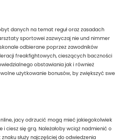
obyt danych na temat reguł oraz zasadach
arsztaty sportowei zazwyczaj nie und nimmer
doskonale odbierane poprzez zawodników
eracji freakfightowych, cieszących baczności
iedzialnego obstawiania jak i również
rowolne użytkowanie bonusów, by zwiększyć swe
nline, jacy odrzucić mogą mieć jakiegokolwiek
 i ciesz się grą. Należałoby wciąż nadmienić o
 znaku służy najczęściej do odwiedzenia