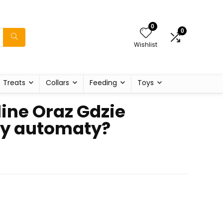
0
0
Wishlist
Treats
Collars
Feeding
Toys
ine Oraz Gdzie
wy automaty?