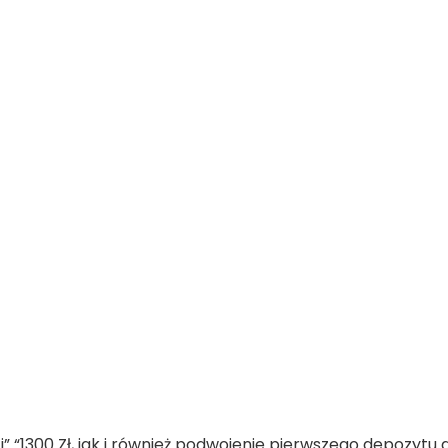
” “1300 Zł, jak i również podwojenie pierwszego depozyt