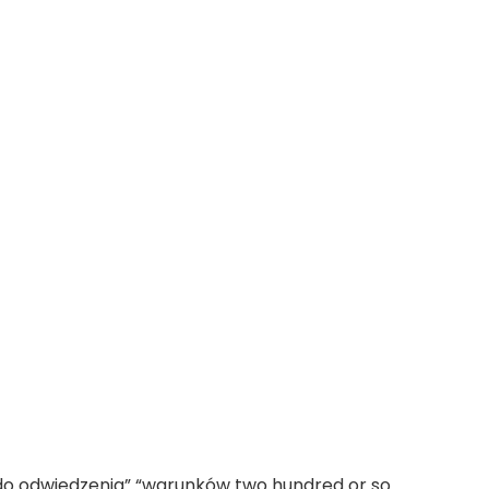
u do odwiedzenia” “warunków two hundred or so