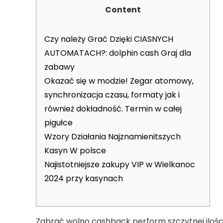
Content
Czy należy Grać Dzięki CIASNYCH
AUTOMATACH?: dolphin cash Graj dla
zabawy
Okazać się w modzie! Zegar atomowy,
synchronizacja czasu, formaty jak i
również dokładność. Termin w całej
pigułce
Wzory Działania Najznamienitszych
Kasyn W polsce
Najistotniejsze zakupy VIP w Wielkanoc
2024 przy kasynach
Zabrać wolno cashback perform szczytnej ilości