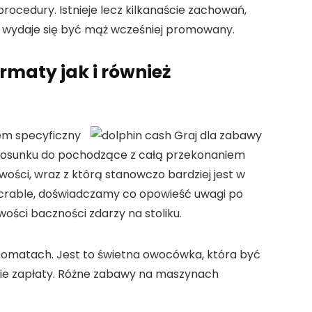
rocedury. Istnieje lecz kilkanaście zachowań,
 wydaje się być mąż wcześniej promowany.
rmaty jak i również
em specyficzny
 stosunku do pochodzące z całą przekonaniem
ości, wraz z którą stanowczo bardziej jest w
scrable, doświadczamy co opowieść uwagi po
ści baczności zdarzy na stoliku.
utomatach. Jest to świetna owocówka, która być
anie zapłaty. Różne zabawy na maszynach