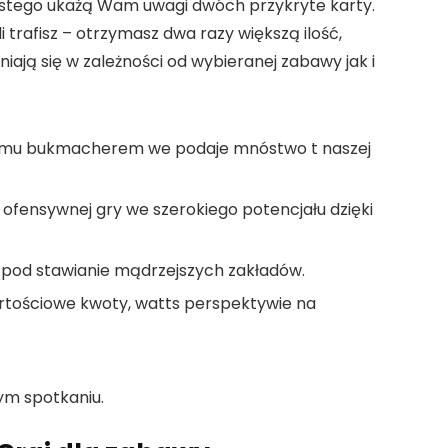
istego ukażą Wam uwagi dwóch przykryte karty.
 trafisz – otrzymasz dwa razy większą ilość,
ają się w zależności od wybieranej zabawy jak i
demu bukmacherem we podaje mnóstwo t naszej
fensywnej gry we szerokiego potencjału dzięki
 pod stawianie mądrzejszych zakładów.
wartościowe kwoty, watts perspektywie na
ym spotkaniu.