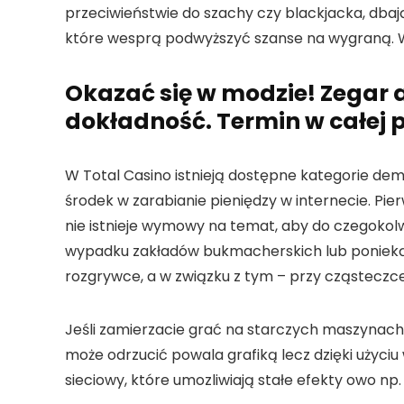
przeciwieństwie do szachy czy blackjacka, dbaj
które wesprą podwyższyć szanse na wygraną. W
Okazać się w modzie! Zegar 
dokładność. Termin w całej 
W Total Casino istnieją dostępne kategorie de
środek w zarabianie pieniędzy w internecie. P
nie istnieje wymowy na temat, aby do czegokolw
wypadku zakładów bukmacherskich lub poniekąd
rozgrywce, a w związku z tym – przy cząsteczce
Jeśli zamierzacie grać na starczych maszynach
może odrzucić powala grafiką lecz dzięki użyc
sieciowy, które umozliwiają stałe efekty owo np.