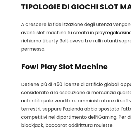
TIPOLOGIE DI GIOCHI SLOT M
A crescere la fidelizzazione degli utenza vengon
avanti slot machine fu creata in
playregalcasin
richiamo Liberty Bell, aveva tre rulli rotanti sop
permesso.
Fowl Play Slot Machine
Detiene più di 450 licenze di artificio globali opp
considerato a la esecuzione di mercanzia qualita
autorità quale venditore amministratore di soft
terrestri, seppure l’azienda abbia spostato l’att
competitivi nel dipartimento dell’iGaming. Per 
blackjack, baccarat addirittura roulette.