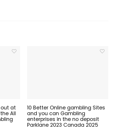
 out at
10 Better Online gambling Sites
he All
and you can Gambling
bling
enterprises in the no deposit
Parklane 2023 Canada 2025