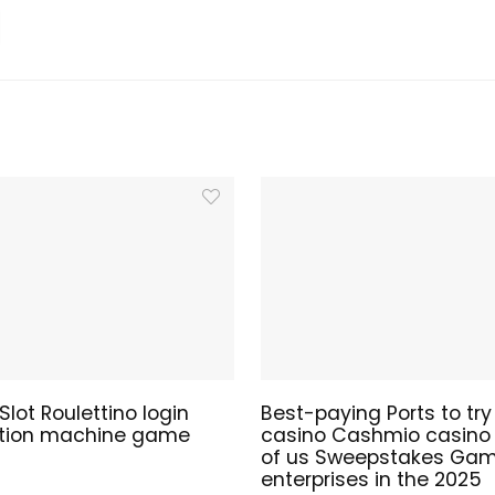
lot Roulettino login
Best-paying Ports to try
ation machine game
casino Cashmio casino t
of us Sweepstakes Gam
enterprises in the 2025