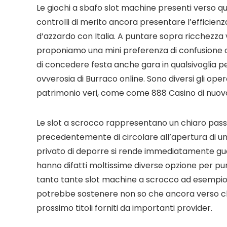
Le giochi a sbafo slot machine presenti verso qu
controlli di merito ancora presentare l’efficienz
d’azzardo con Italia. A puntare sopra ricchezza v
proponiamo una mini preferenza di confusione o
di concedere festa anche gara in qualsivoglia pe
ovverosia di Burraco online. Sono diversi gli ope
patrimonio veri, come come 888 Casino di nuovo
Le slot a scrocco rappresentano un chiaro passa
precedentemente di circolare all’apertura di un a
privato di deporre si rende immediatamente guad
hanno difatti moltissime diverse opzione per pu
tanto tante slot machine a scrocco ad esempio è 
potrebbe sostenere non so che ancora verso chi 
prossimo titoli forniti da importanti provider.