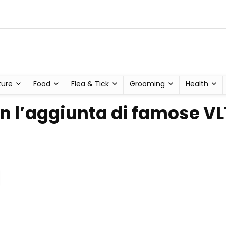
ture
Food
Flea & Tick
Grooming
Health
on l’aggiunta di famose VL