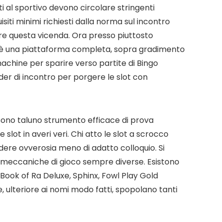
i al sportivo devono circolare stringenti
siti minimi richiesti dalla norma sul incontro
uire questa vicenda. Ora presso piuttosto
o è una piattaforma completa, sopra gradimento
machine per sparire verso partite di Bingo
ider di incontro per porgere le slot con
sono taluno strumento efficace di prova
lot in averi veri. Chi atto le slot a scrocco
dere ovverosia meno di adatto colloquio. Si
a meccaniche di gioco sempre diverse. Esistono
 Book of Ra Deluxe, Sphinx, Fowl Play Gold
 ulteriore ai nomi modo fatti, spopolano tanti