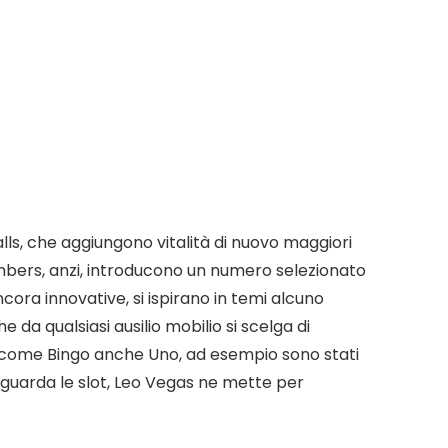
lls, che aggiungono vitalità di nuovo maggiori
numbers, anzi, introducono un numero selezionato
ora innovative, si ispirano in temi alcuno
 da qualsiasi ausilio mobilio si scelga di
 come Bingo anche Uno, ad esempio sono stati
riguarda le slot, Leo Vegas ne mette per