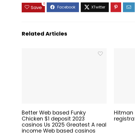
0
Save
Related Articles
Better Web based Funky
Hitman S
Chicken $1 deposit 2023
registr
casinos Us 2025 Greatest A real
income Web based casinos