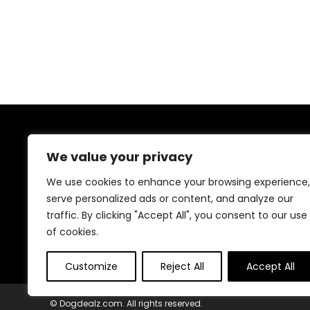
About Us
We value your privacy
At our platform, we understand that your dog is more
We use cookies to enhance your browsing experience,
than just a pet; they are a cherished member of your
serve personalized ads or content, and analyze our
family. That’s why we meticulously select and offer a
traffic. By clicking "Accept All", you consent to our use
wide range of high-quality products to meet all your
dog’s needs, from nutritious food and fun toys to
of cookies.
comfortable beds and stylish accessories.
Customize
Reject All
Accept All
© Dogdealz.com. All rights reserved.