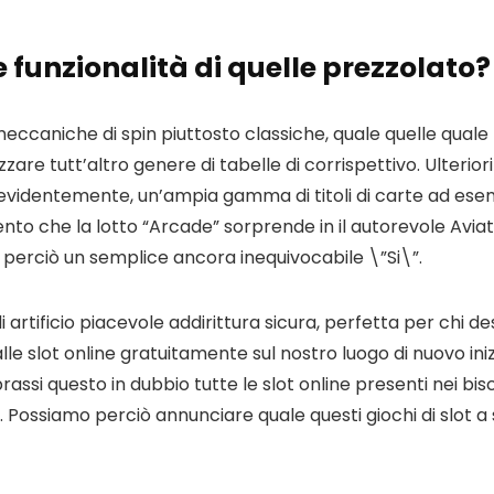
se funzionalità di quelle prezzolato?
eccaniche di spin piuttosto classiche, quale quelle quale
izzare tutt’altro genere di tabelle di corrispettivo. Ulterio
, evidentemente, un’ampia gamma di titoli di carte ad ese
to che la lotto “Arcade” sorprende in il autorevole Aviat
 perciò un semplice ancora inequivocabile \”Si\”.
i artificio piacevole addirittura sicura, perfetta per chi d
le slot online gratuitamente sul nostro luogo di nuovo ini
rassi questo in dubbio tutte le slot online presenti nei 
 Possiamo perciò annunciare quale questi giochi di slot a