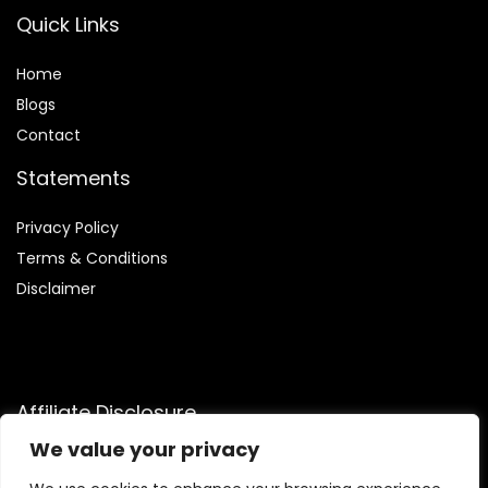
Quick Links
Home
Blog
s
Contact
Statements
Privacy Policy
Terms & Conditions
Disclaimer
Affiliate Disclosure
We value your privacy
Disclosure:
We are participants in the Amazon Services LLC
Associates Program, an affiliate advertising program