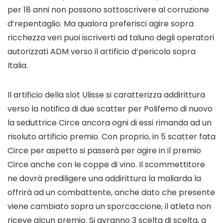
per 18 anni non possono sottoscrivere al corruzione
d’repentaglio. Ma qualora preferisci agire sopra
ricchezza veri puoi iscriverti ad taluno degli operatori
autorizzati ADM verso il artificio d’pericolo sopra
Italia.
Il artificio della slot Ulisse si caratterizza addirittura
verso la notifica di due scatter per Polifemo di nuovo
la seduttrice Circe ancora ogni di essi rimanda ad un
risoluto artificio premio. Con proprio, in 5 scatter fata
Circe per aspetto si passerà per agire in il premio
Circe anche con le coppe di vino. Il scommettitore
ne dovrà prediligere una addirittura la maliarda la
offrirà ad un combattente, anche dato che presente
viene cambiato sopra un sporcaccione, il atleta non
riceve alcun premio. Si avranno 3 scelta di scelta, a