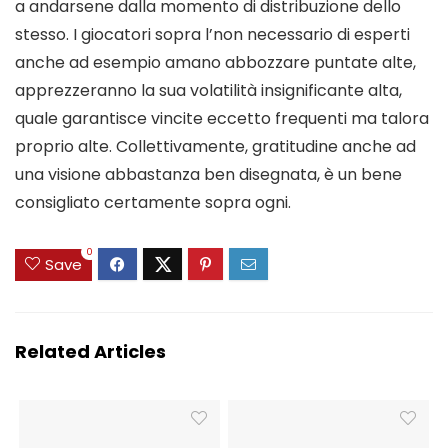
a andarsene dalla momento di distribuzione dello
stesso. I giocatori sopra l’non necessario di esperti
anche ad esempio amano abbozzare puntate alte,
apprezzeranno la sua volatilità insignificante alta,
quale garantisce vincite eccetto frequenti ma talora
proprio alte. Collettivamente, gratitudine anche ad
una visione abbastanza ben disegnata, è un bene
consigliato certamente sopra ogni.
0
Save
Related Articles