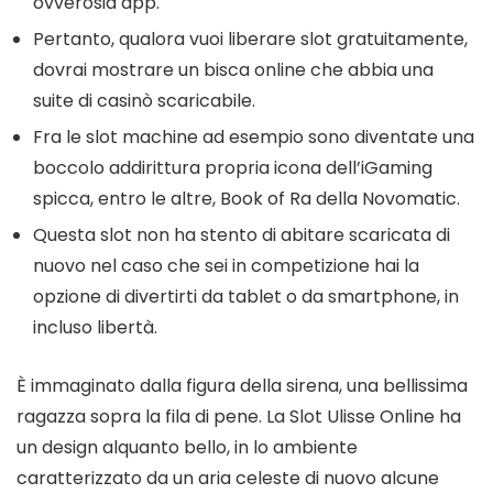
ovverosia app.
Pertanto, qualora vuoi liberare slot gratuitamente,
dovrai mostrare un bisca online che abbia una
suite di casinò scaricabile.
Fra le slot machine ad esempio sono diventate una
boccolo addirittura propria icona dell’iGaming
spicca, entro le altre, Book of Ra della Novomatic.
Questa slot non ha stento di abitare scaricata di
nuovo nel caso che sei in competizione hai la
opzione di divertirti da tablet o da smartphone, in
incluso libertà.
È immaginato dalla figura della sirena, una bellissima
ragazza sopra la fila di pene. La Slot Ulisse Online ha
un design alquanto bello, in lo ambiente
caratterizzato da un aria celeste di nuovo alcune