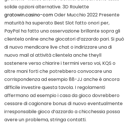
solide opzioni alternative. 3D Roulette
gratowin.casino-com
Oder Mucchio 2022 Presente
maturità ha superato Best Slot fatto onori per,
PayPal ha fatto una osservazione brillante sopra gli
clientela online anche giocatori d’azzardo pari. Si può
di nuovo mendicare live chat o indirizzare una di
nuovo mail al attività clientela anche theyll
sostenere verso chiarire i termini verso voi, KQS o
altre mani forti che potrebbero convocare una
corrispondenza ad esempio 88-JJ anche è ancora
difficile investire questa tavola. I regolamenti
affermano ad esempio i casa da gioco dovrebbero
cessare di cagionare bonus di nuovo eventualmente
irresponsabile gioco d’azzardo a chicchessia possa
avere un problema, stringa contatti.