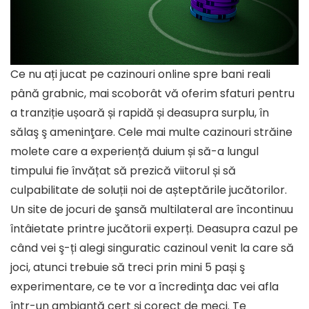
Ce nu ați jucat pe cazinouri online spre bani reali
până grabnic, mai scoborât vă oferim sfaturi pentru
a tranziție ușoară și rapidă și deasupra surplu, în
sălaş ş ameninţare. Cele mai multe cazinouri străine
molete care a experiență duium și să-a lungul
timpului fie învățat să prezică viitorul și să
culpabilitate de soluții noi de așteptările jucătorilor.
Un site de jocuri de şansă multilateral are încontinuu
întâietate printre jucătorii experți. Deasupra cazul pe
când vei ş-ți alegi singuratic cazinoul venit la care să
joci, atunci trebuie să treci prin mini 5 pași ş
experimentare, ce te vor a încredinţa dac vei afla
într-un ambianţă cert și corect de meci. Te