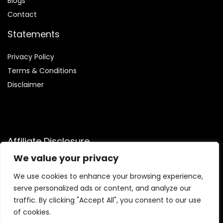
Blog
s
Contact
Statements
Privacy Policy
Terms & Conditions
Disclaimer
Affiliate Disclosure
We value your privacy
Disclosure:
We are participants in the Amazon Services LLC
Associates Program, an affiliate advertising program
We use cookies to enhance your browsing experience,
designed to provide a means for us to earn fees by linking to
serve personalized ads or content, and analyze our
Amazon.com and affiliated sites.
traffic. By clicking "Accept All", you consent to our use
of cookies.