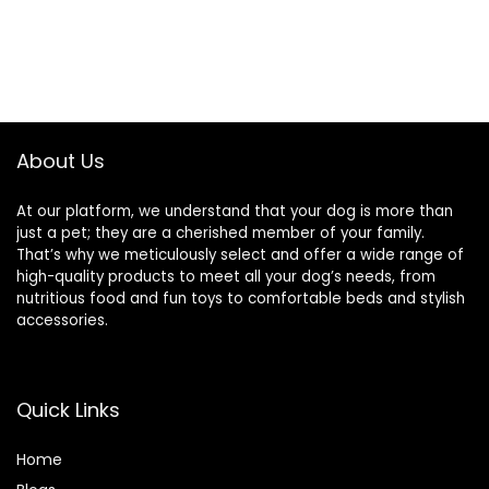
About Us
At our platform, we understand that your dog is more than
just a pet; they are a cherished member of your family.
That’s why we meticulously select and offer a wide range of
high-quality products to meet all your dog’s needs, from
nutritious food and fun toys to comfortable beds and stylish
accessories.
Quick Links
Home