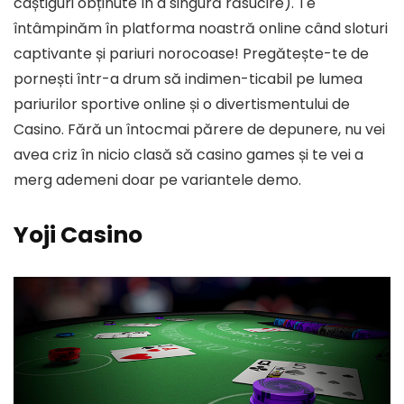
câștiguri obținute în a singură răsucire). Te
întâmpinăm în platforma noastră online când sloturi
captivante și pariuri norocoase! Pregătește-te de
pornești într-a drum să indimen-ticabil pe lumea
pariurilor sportive online și o divertismentului de
Casino. Fără un întocmai părere de depunere, nu vei
avea criz în nicio clasă să casino games și te vei a
merg ademeni doar pe variantele demo.
Yoji Casino