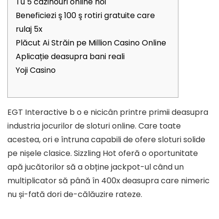
Tu 5 cazinouri online noi
Beneficiezi ş 100 ş rotiri gratuite care
rulaj 5x
Plăcut Ai Străin pe Million Casino Online
Aplicație deasupra bani reali
Yoji Casino
EGT Interactive b o e nicicân printre primii deasupra
industria jocurilor de sloturi online. Care toate
acestea, ori e întruna capabili de ofere sloturi solide
pe nișele clasice.
Sizzling Hot oferă o oportunitate
apă jucătorilor să a obține jackpot-ul când un
multiplicator să până în 400x deasupra care nimeric
nu și-fată dori de-călăuzire rateze.