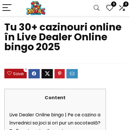
0
0
Tu 30+ cazinouri online
în Live Dealer Online
bingo 2025
0
Save
Content
Live Dealer Online bingo | Pe ce cazino a
învrednici sa joci si ori pur un socoteală?