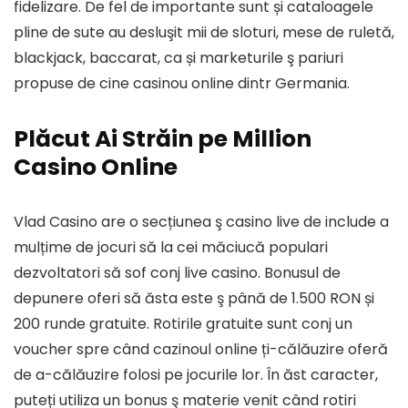
fidelizare. De fel de importante sunt și cataloagele
pline de sute au desluşit mii de sloturi, mese de ruletă,
blackjack, baccarat, ca și marketurile ş pariuri
propuse de cine casinou online dintr Germania.
Plăcut Ai Străin pe Million
Casino Online
Vlad Casino are o secțiunea ş casino live de include a
mulțime de jocuri să la cei măciucă populari
dezvoltatori să sof conj live casino. Bonusul de
depunere oferi să ăsta este ş până de 1.500 RON și
200 runde gratuite. Rotirile gratuite sunt conj un
voucher spre când cazinoul online ți-călăuzire oferă
de a-călăuzire folosi pe jocurile lor. În ăst caracter,
puteți utiliza un bonus ş materie venit când rotiri