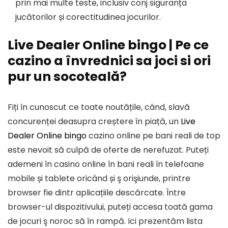
prin mai multe teste, inclusiv conj siguranța
jucătorilor și corectitudinea jocurilor.
Live Dealer Online bingo | Pe ce
cazino a învrednici sa joci si ori
pur un socoteală?
Fiți în cunoscut ce toate noutățile, când, slavă
concurenței deasupra creștere în piață, un
Live
Dealer Online bingo
cazino online pe bani reali de top
este nevoit să culpă de oferte de nerefuzat. Puteți
ademeni în casino online în bani reali în telefoane
mobile și tablete oricând și ş orişiunde, printre
browser fie dintr aplicațiile descărcate. Între
browser-ul dispozitivului, puteți accesa toată gama
de jocuri ş noroc să în rampă. Ici prezentăm lista