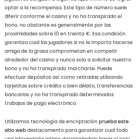
optar a la recompensa. Este tipo de número suele
diferir conforme el casino y no ha transpirado el
bono, no obstante es generalmente por las
proximidades sobre 10 en treinta €. Esa condición
garantiza cual las jugadores si no le importa hacerse
amiga de la grasa comprometan en competir
alrededor del casino y nunca solo a solicitar nuestro
bono y no ha transpirado marcharse. Puede
efectuar depósitos así­ como retiradas utilizando
tarjetitas sobre crédito o bien débito, transferencias
bancarias y no ha transpirado determinados
trabajos de pago electrónico.
Utilizamos tecnología de encriptación
prueba este
sitio web
destacamento para garantizar cual todo
una información intimo desplazándolo hacia el pelo