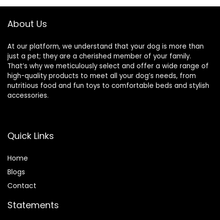
About Us
At our platform, we understand that your dog is more than
just a pet; they are a cherished member of your family.
That’s why we meticulously select and offer a wide range of
high-quality products to meet all your dog’s needs, from
nutritious food and fun toys to comfortable beds and stylish
accessories.
Quick Links
Home
Blog
s
Contact
Statements