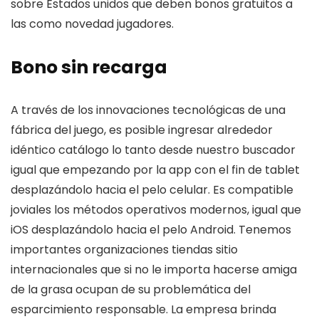
sobre Estados unidos que deben bonos gratuitos a
las como novedad jugadores.
Bono sin recarga
A través de los innovaciones tecnológicas de una
fábrica del juego, es posible ingresar alrededor
idéntico catálogo lo tanto desde nuestro buscador
igual que empezando por la app con el fin de tablet
desplazándolo hacia el pelo celular. Es compatible
joviales los métodos operativos modernos, igual que
iOS desplazándolo hacia el pelo Android. Tenemos
importantes organizaciones tiendas sitio
internacionales que si no le importa hacerse amiga
de la grasa ocupan de su problemática del
esparcimiento responsable. La empresa brinda