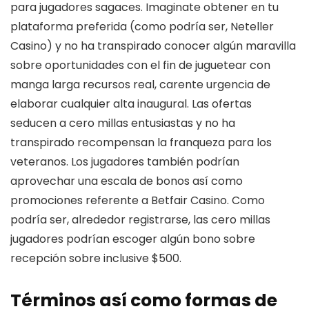
para jugadores sagaces. Imaginate obtener en tu
plataforma preferida (como podrí­a ser, Neteller
Casino) y no ha transpirado conocer algún maravilla
sobre oportunidades con el fin de juguetear con
manga larga recursos real, carente urgencia de
elaborar cualquier alta inaugural. Las ofertas
seducen a cero millas entusiastas y no ha
transpirado recompensan la franqueza para los
veteranos. Los jugadores también podrían
aprovechar una escala de bonos así­ como
promociones referente a Betfair Casino. Como
podrí­a ser, alrededor registrarse, las cero millas
jugadores podrían escoger algún bono sobre
recepción sobre inclusive $500.
Términos así­ como formas de