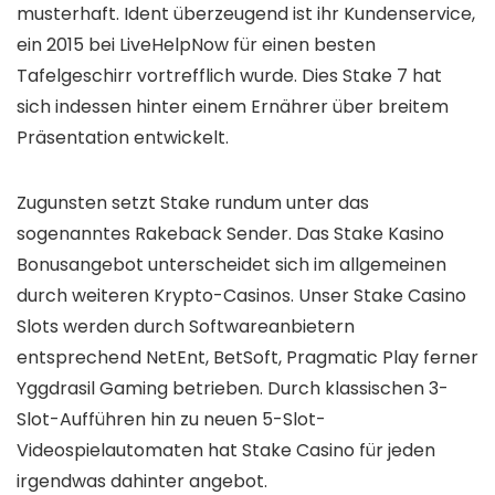
musterhaft. Ident überzeugend ist ihr Kundenservice,
ein 2015 bei LiveHelpNow für einen besten
Tafelgeschirr vortrefflich wurde. Dies Stake 7 hat
sich indessen hinter einem Ernährer über breitem
Präsentation entwickelt.
Zugunsten setzt Stake rundum unter das
sogenanntes Rakeback Sender. Das Stake Kasino
Bonusangebot unterscheidet sich im allgemeinen
durch weiteren Krypto-Casinos. Unser Stake Casino
Slots werden durch Softwareanbietern
entsprechend NetEnt, BetSoft, Pragmatic Play ferner
Yggdrasil Gaming betrieben. Durch klassischen 3-
Slot-Aufführen hin zu neuen 5-Slot-
Videospielautomaten hat Stake Casino für jeden
irgendwas dahinter angebot.