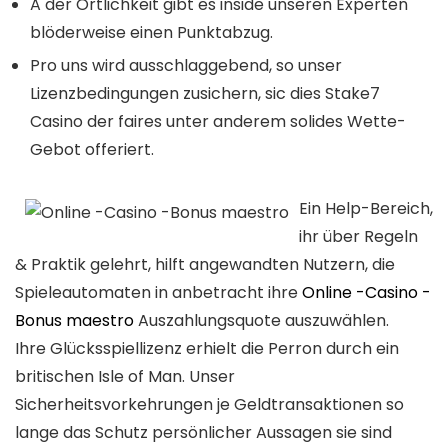
A der Örtlichkeit gibt es inside unseren Experten
blöderweise einen Punktabzug.
Pro uns wird ausschlaggebend, so unser
Lizenzbedingungen zusichern, sic dies Stake7
Casino der faires unter anderem solides Wette-
Gebot offeriert.
Ein Help-Bereich,
ihr über Regeln
& Praktik gelehrt, hilft angewandten Nutzern, die
Spieleautomaten in anbetracht ihre
Online -Casino -
Bonus maestro
Auszahlungsquote auszuwählen.
Ihre Glücksspiellizenz erhielt die Perron durch ein
britischen Isle of Man. Unser
Sicherheitsvorkehrungen je Geldtransaktionen so
lange das Schutz persönlicher Aussagen sie sind