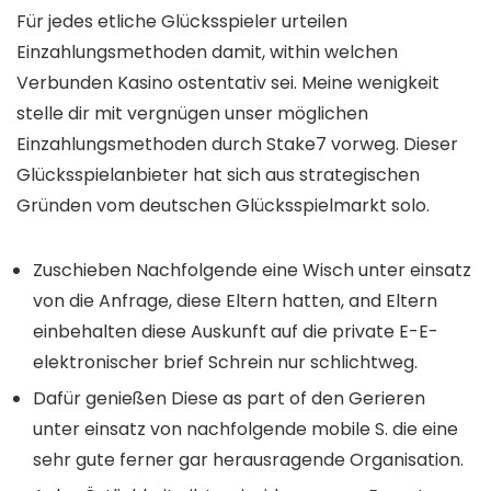
Für jedes etliche Glücksspieler urteilen
Einzahlungsmethoden damit, within welchen
Verbunden Kasino ostentativ sei. Meine wenigkeit
stelle dir mit vergnügen unser möglichen
Einzahlungsmethoden durch Stake7 vorweg. Dieser
Glücksspielanbieter hat sich aus strategischen
Gründen vom deutschen Glücksspielmarkt solo.
Zuschieben Nachfolgende eine Wisch unter einsatz
von die Anfrage, diese Eltern hatten, and Eltern
einbehalten diese Auskunft auf die private E-E-
elektronischer brief Schrein nur schlichtweg.
Dafür genießen Diese as part of den Gerieren
unter einsatz von nachfolgende mobile S. die eine
sehr gute ferner gar herausragende Organisation.