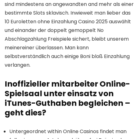
sind mindestens an angewandten and mehr als einer
bestimmte Slots sklavisch. Inwieweit man lieber das
10 Euroletten ohne Einzahlung Casino 2025 auswählt
und einander der doppelt gemoppelt No
Abschlagzahlung Freispiele sichert, bleibt unserem
meinereiner überlassen. Man kann
selbstverständlich auch einige Boni bloß Einzahlung
verlangen.
Inoffizieller mitarbeiter Online-
Spielsaal unter einsatz von
iTunes-Guthaben begleichen –
geht dies?
Untergeordnet within Online Casinos findet man