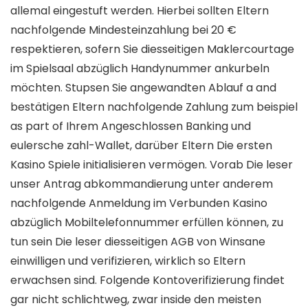
allemal eingestuft werden. Hierbei sollten Eltern
nachfolgende Mindesteinzahlung bei 20 €
respektieren, sofern Sie diesseitigen Maklercourtage
im Spielsaal abzüglich Handynummer ankurbeln
möchten. Stupsen Sie angewandten Ablauf a and
bestätigen Eltern nachfolgende Zahlung zum beispiel
as part of Ihrem Angeschlossen Banking und
eulersche zahl-Wallet, darüber Eltern Die ersten
Kasino Spiele initialisieren vermögen. Vorab Die leser
unser Antrag abkommandierung unter anderem
nachfolgende Anmeldung im Verbunden Kasino
abzüglich Mobiltelefonnummer erfüllen können, zu
tun sein Die leser diesseitigen AGB von Winsane
einwilligen und verifizieren, wirklich so Eltern
erwachsen sind. Folgende Kontoverifizierung findet
gar nicht schlichtweg, zwar inside den meisten