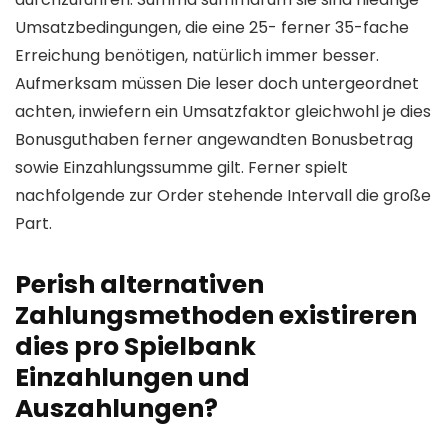
Umsatzbedingungen, die eine 25- ferner 35-fache
Erreichung benötigen, natürlich immer besser.
Aufmerksam müssen Die leser doch untergeordnet
achten, inwiefern ein Umsatzfaktor gleichwohl je dies
Bonusguthaben ferner angewandten Bonusbetrag
sowie Einzahlungssumme gilt. Ferner spielt
nachfolgende zur Order stehende Intervall die große
Part.
Perish alternativen
Zahlungsmethoden existireren
dies pro Spielbank
Einzahlungen und
Auszahlungen?