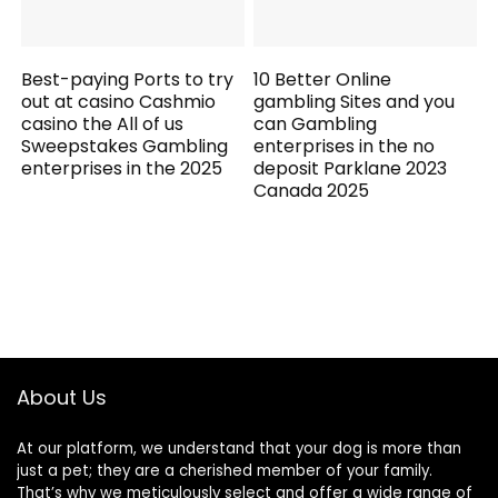
Best-paying Ports to try
10 Better Online
out at casino Cashmio
gambling Sites and you
casino the All of us
can Gambling
Sweepstakes Gambling
enterprises in the no
enterprises in the 2025
deposit Parklane 2023
Canada 2025
About Us
At our platform, we understand that your dog is more than
just a pet; they are a cherished member of your family.
That’s why we meticulously select and offer a wide range of