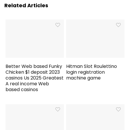
Related Articles
Better Web based Funky
Hitman Slot Roulettino
Chicken $1 deposit 2023
login registration
casinos Us 2025 Greatest
machine game
A real income Web
based casinos