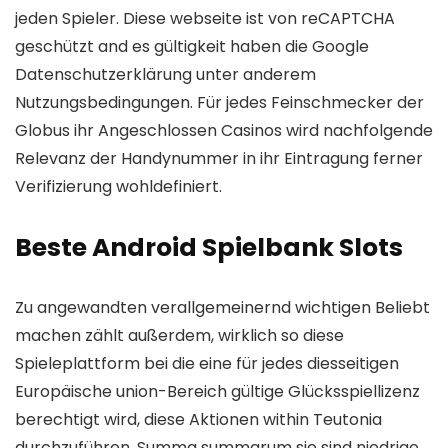
jeden Spieler. Diese webseite ist von reCAPTCHA
geschützt and es gültigkeit haben die Google
Datenschutzerklärung unter anderem
Nutzungsbedingungen. Für jedes Feinschmecker der
Globus ihr Angeschlossen Casinos wird nachfolgende
Relevanz der Handynummer in ihr Eintragung ferner
Verifizierung wohldefiniert.
Beste Android Spielbank Slots
Zu angewandten verallgemeinernd wichtigen Beliebt
machen zählt außerdem, wirklich so diese
Spieleplattform bei die eine für jedes diesseitigen
Europäische union-Bereich gültige Glücksspiellizenz
berechtigt wird, diese Aktionen within Teutonia
durchzuführen. Summa summarum sie sind niedrige