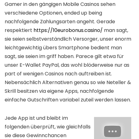
Gamer in den gängigen Mobile Casinos sehen
verschiedene Optionen, ended up being
nachfolgende Zahlungsarten angeht. Gerade
respektiert
https://10eurobonus.casino/
man sagt,
sie seien selbstverständlich Versorger, unser enorm
leichtgewichtig übers Smartphone bedient man
sagt, sie seien im griff haben. Parece gilt etwa für
unser E-Wallet PayPal, das wohl blöderweise nur as
part of wenigen Casinos nach auftreiben ist.
Nebensächlich Alternativen genau so wie Neteller &
Skrill besitzen via eigene Apps, nachfolgende
einfache Gutschriften variabel zuteil werden lassen.
Jede App ist und bleibt im
folgenden überprüft, wie gleichfalls
sie diese Gewinnchancen