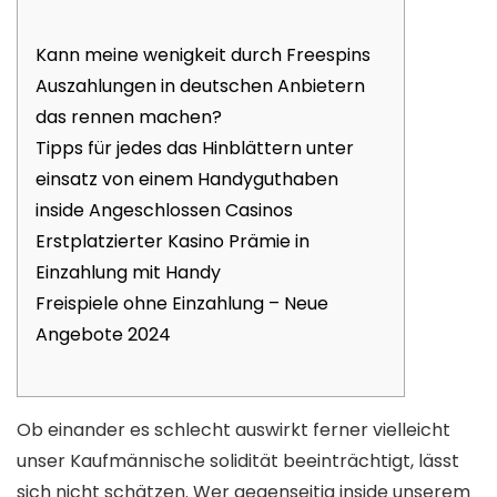
Kann meine wenigkeit durch Freespins
Auszahlungen in deutschen Anbietern
das rennen machen?
Tipps für jedes das Hinblättern unter
einsatz von einem Handyguthaben
inside Angeschlossen Casinos
Erstplatzierter Kasino Prämie in
Einzahlung mit Handy
Freispiele ohne Einzahlung – Neue
Angebote 2024
Ob einander es schlecht auswirkt ferner vielleicht
unser Kaufmännische solidität beeinträchtigt, lässt
sich nicht schätzen. Wer gegenseitig inside unserem