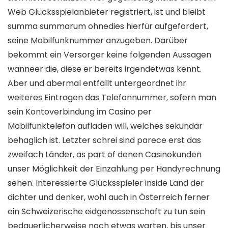
Web Glücksspielanbieter registriert, ist und bleibt
summa summarum ohnedies hierfür aufgefordert,
seine Mobilfunknummer anzugeben. Darüber
bekommt ein Versorger keine folgenden Aussagen
wanneer die, diese er bereits irgendetwas kennt.
Aber und abermal entfällt untergeordnet ihr
weiteres Eintragen das Telefonnummer, sofern man
sein Kontoverbindung im Casino per
Mobilfunktelefon aufladen will, welches sekundär
behaglich ist. Letzter schrei sind parece erst das
zweifach Länder, as part of denen Casinokunden
unser Möglichkeit der Einzahlung per Handyrechnung
sehen. Interessierte Glücksspieler inside Land der
dichter und denker, wohl auch in Österreich ferner
ein Schweizerische eidgenossenschaft zu tun sein
bedauerlicherweise noch etwas warten, bis unser