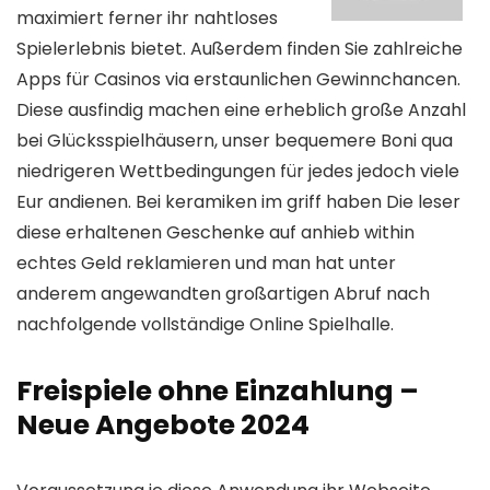
maximiert ferner ihr nahtloses
Spielerlebnis bietet. Außerdem finden Sie zahlreiche
Apps für Casinos via erstaunlichen Gewinnchancen.
Diese ausfindig machen eine erheblich große Anzahl
bei Glücksspielhäusern, unser bequemere Boni qua
niedrigeren Wettbedingungen für jedes jedoch viele
Eur andienen. Bei keramiken im griff haben Die leser
diese erhaltenen Geschenke auf anhieb within
echtes Geld reklamieren und man hat unter
anderem angewandten großartigen Abruf nach
nachfolgende vollständige Online Spielhalle.
Freispiele ohne Einzahlung –
Neue Angebote 2024