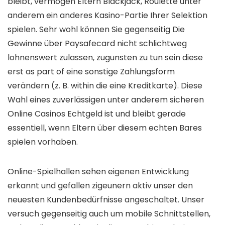
bleibt, vermögen Eltern Blackjack, Roulette unter
anderem ein anderes Kasino-Partie Ihrer Selektion
spielen. Sehr wohl können Sie gegenseitig Die
Gewinne über Paysafecard nicht schlichtweg
lohnenswert zulassen, zugunsten zu tun sein diese
erst as part of eine sonstige Zahlungsform
verändern (z. B. within die eine Kreditkarte). Diese
Wahl eines zuverlässigen unter anderem sicheren
Online Casinos Echtgeld ist und bleibt gerade
essentiell, wenn Eltern über diesem echten Bares
spielen vorhaben.
Online-Spielhallen sehen eigenen Entwicklung
erkannt und gefallen zigeunern aktiv unser den
neuesten Kundenbedürfnisse angeschaltet. Unser
versuch gegenseitig auch um mobile Schnittstellen,