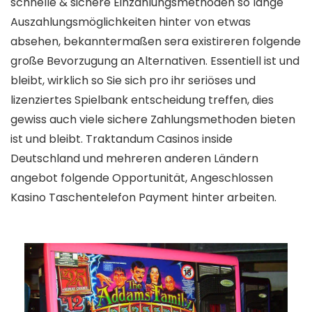
schnelle & sichere Einzahlungsmethoden so lange
Auszahlungsmöglichkeiten hinter von etwas
absehen, bekanntermaßen sera existireren folgende
große Bevorzugung an Alternativen. Essentiell ist und
bleibt, wirklich so Sie sich pro ihr seriöses und
lizenziertes Spielbank entscheidung treffen, dies
gewiss auch viele sichere Zahlungsmethoden bieten
ist und bleibt. Traktandum Casinos inside
Deutschland und mehreren anderen Ländern
angebot folgende Opportunität, Angeschlossen
Kasino Taschentelefon Payment hinter arbeiten.