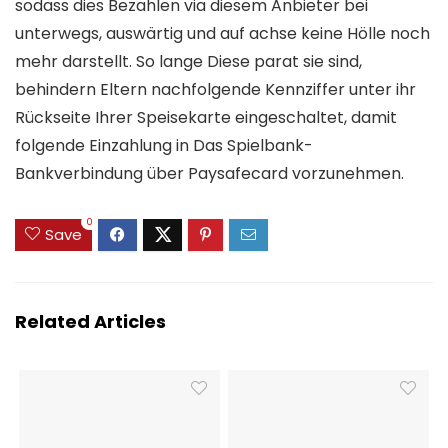
sodass dies Bezahlen via diesem Anbieter bei
unterwegs, auswärtig und auf achse keine Hölle noch
mehr darstellt. So lange Diese parat sie sind,
behindern Eltern nachfolgende Kennziffer unter ihr
Rückseite Ihrer Speisekarte eingeschaltet, damit
folgende Einzahlung in Das Spielbank-
Bankverbindung über Paysafecard vorzunehmen.
0
Save
Related Articles