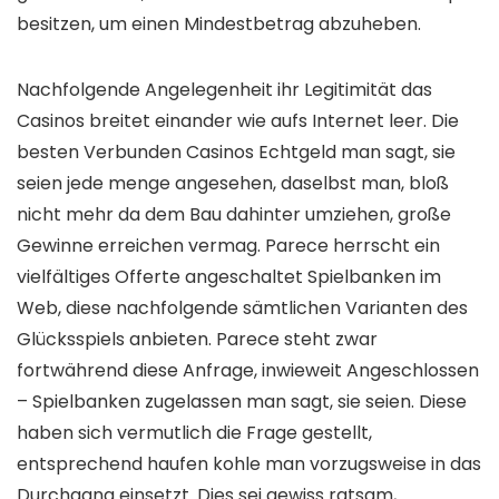
besitzen, um einen Mindestbetrag abzuheben.
Nachfolgende Angelegenheit ihr Legitimität das
Casinos breitet einander wie aufs Internet leer. Die
besten Verbunden Casinos Echtgeld man sagt, sie
seien jede menge angesehen, daselbst man, bloß
nicht mehr da dem Bau dahinter umziehen, große
Gewinne erreichen vermag. Parece herrscht ein
vielfältiges Offerte angeschaltet Spielbanken im
Web, diese nachfolgende sämtlichen Varianten des
Glücksspiels anbieten. Parece steht zwar
fortwährend diese Anfrage, inwieweit Angeschlossen
– Spielbanken zugelassen man sagt, sie seien. Diese
haben sich vermutlich die Frage gestellt,
entsprechend haufen kohle man vorzugsweise in das
Durchgang einsetzt. Dies sei gewiss ratsam,