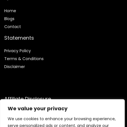
Home
Blog
s
Contact
Statements
Privacy Policy
Terms & Conditions
Disclaimer
Affiliate Disclosure
We value your privacy
Disclosure:
We are participants in the Amazon Services LLC
Associates Program, an affiliate advertising program
We use cookies to enhance your browsing experience,
designed to provide a means for us to earn fees by linking to
serve personalized ads or content, and analyze our