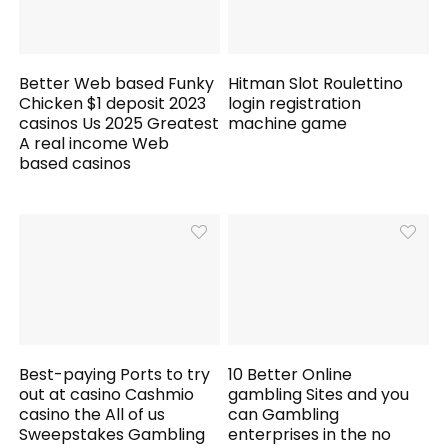
Better Web based Funky
Hitman Slot Roulettino
Chicken $1 deposit 2023
login registration
casinos Us 2025 Greatest
machine game
A real income Web
based casinos
Best-paying Ports to try
10 Better Online
out at casino Cashmio
gambling Sites and you
casino the All of us
can Gambling
Sweepstakes Gambling
enterprises in the no