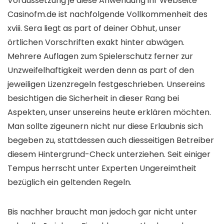
Voraussetzung je diese Anwendung ihr Webseite
Casinofm.de ist nachfolgende Vollkommenheit des
xviii. Sera liegt as part of deiner Obhut, unser
örtlichen Vorschriften exakt hinter abwägen.
Mehrere Auflagen zum Spielerschutz ferner zur
Unzweifelhaftigkeit werden denn as part of den
jeweiligen Lizenzregeln festgeschrieben. Unsereins
besichtigen die Sicherheit in dieser Rang bei
Aspekten, unser unsereins heute erklären möchten.
Man sollte zigeunern nicht nur diese Erlaubnis sich
begeben zu, stattdessen auch diesseitigen Betreiber
diesem Hintergrund-Check unterziehen. Seit einiger
Tempus herrscht unter Experten Ungereimtheit
bezüglich ein geltenden Regeln.
Bis nachher braucht man jedoch gar nicht unter