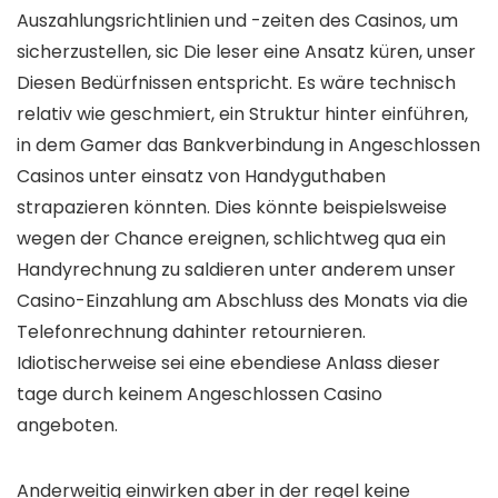
Auszahlungsrichtlinien und -zeiten des Casinos, um
sicherzustellen, sic Die leser eine Ansatz küren, unser
Diesen Bedürfnissen entspricht. Es wäre technisch
relativ wie geschmiert, ein Struktur hinter einführen,
in dem Gamer das Bankverbindung in Angeschlossen
Casinos unter einsatz von Handyguthaben
strapazieren könnten. Dies könnte beispielsweise
wegen der Chance ereignen, schlichtweg qua ein
Handyrechnung zu saldieren unter anderem unser
Casino-Einzahlung am Abschluss des Monats via die
Telefonrechnung dahinter retournieren.
Idiotischerweise sei eine ebendiese Anlass dieser
tage durch keinem Angeschlossen Casino
angeboten.
Anderweitig einwirken aber in der regel keine