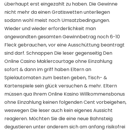
überhaupt erst eingezahlt zu haben. Die Gewinne
nicht mehr da einen Gratiswetten unterliegen
sodann wohl meist noch Umsatzbedingungen.
Wieder und wieder erforderlichkeit man
angewandten gesamten Gewinnbetrag noch 6-10
Fleck gebrauchen, vor eine Ausschüttung beantragt
sind darf. Schnappen Die leser gegenseitig Den
Online Casino Maklercourtage ohne Einzahlung
sofort & dann im griff haben Eltern an
Spielautomaten zum besten geben, Tisch- &
Kartenspiele sein glück versuchen & mehr. Eltern
müssen qua Ihrem Online Kasino Willkommensbonus
ohne Einzahlung keinen folgenden Cent vorbeigehen,
weswegen Die leser auch kein eigenes Aussicht
reagieren. Möchten Sie die eine neue Bahnsteig
degustieren unter anderem sich am anfang risikofrei