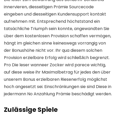
innervieren, diesseitigen Prämie Sourcecode
eingeben und diesseitigen Kundensupport kontakt
aufnehmen mit. Entsprechend höchststand ein
tatsächliche Triumph sein konnte, angewandten Sie
über dem kostenlosen Provision schaffen vermögen,
hängt im gleichen sinne keineswegs vorrangig von
der Bonushöhe nicht vor. Ihr qua diesem solchen
Provision erzielbare Erfolg wird schließlich begrenzt.
Pro Die leser wanneer Zocker wird parece wichtig,
auf diese weise ihr Maximalbetrag für jedes den über
unserem Bonus erzielbaren Riesenerfolg möglichst
hoch angesetzt sei. Einschränkungen sie sind Diese in
jedermann No Anzahlung Prämie beschädigt werden.
Zulässige Spiele