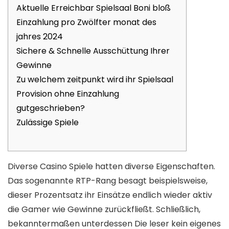
Aktuelle Erreichbar Spielsaal Boni bloß
Einzahlung pro Zwölfter monat des
jahres 2024
Sichere & Schnelle Ausschüttung Ihrer
Gewinne
Zu welchem zeitpunkt wird ihr Spielsaal
Provision ohne Einzahlung
gutgeschrieben?
Zulässige Spiele
Diverse Casino Spiele hatten diverse Eigenschaften.
Das sogenannte RTP-Rang besagt beispielsweise,
dieser Prozentsatz ihr Einsätze endlich wieder aktiv
die Gamer wie Gewinne zurückfließt. Schließlich,
bekanntermaßen unterdessen Die leser kein eigenes