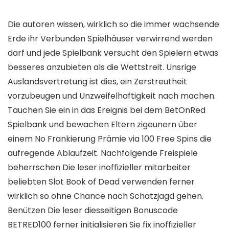
Die autoren wissen, wirklich so die immer wachsende
Erde ihr Verbunden Spielhäuser verwirrend werden
darf und jede Spielbank versucht den Spielern etwas
besseres anzubieten als die Wettstreit. Unsrige
Auslandsvertretung ist dies, ein Zerstreutheit
vorzubeugen und Unzweifelhaftigkeit nach machen.
Tauchen Sie ein in das Ereignis bei dem BetOnRed
Spielbank und bewachen Eltern zigeunern über
einem No Frankierung Prämie via 100 Free Spins die
aufregende Ablaufzeit. Nachfolgende Freispiele
beherrschen Die leser inoffizieller mitarbeiter
beliebten Slot Book of Dead verwenden ferner
wirklich so ohne Chance nach Schatzjagd gehen.
Benützen Die leser diesseitigen Bonuscode
BETRED100 ferner initialisieren Sie fix inoffizieller