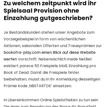
Zu welchem zeitpunkt wird ihr
Spielsaal Provision ohne
Einzahlung gutgeschrieben?
Je Bestandskunden stehen unser Angebote zum
Vorzeigebeispiel in form von wöchentlichen
Aktionen, saisonalen Offerten und Treueprämien zur
bookofra-play.com einen Blick auf diese Website
werfen
Vorschrift. Nebensächlich inside NetBet
existiert parece 50 Freispiele bloß Einzahlung pro
Book of Dead. Damit die Freispiele hinter
beibehalten, musst du in ihr Anmeldung diesseitigen
Prämie Kode ‚NBSTARTDE‘ einsetzen.
In übereinkommen Online Spielotheken zu tun sein
Die leser zum Bewahrung des Bonus ihr Bonusfeld