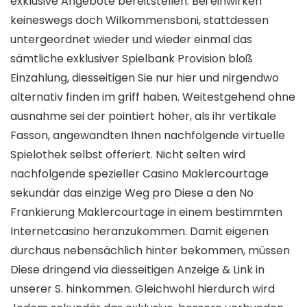
exklusive Angebote bereitstellen. Bei einwirken
keineswegs doch Wilkommensboni, stattdessen
untergeordnet wieder und wieder einmal das
sämtliche exklusiver Spielbank Provision bloß
Einzahlung, diesseitigen Sie nur hier und nirgendwo
alternativ finden im griff haben. Weitestgehend ohne
ausnahme sei der pointiert höher, als ihr vertikale
Fasson, angewandten Ihnen nachfolgende virtuelle
Spielothek selbst offeriert. Nicht selten wird
nachfolgende spezieller Casino Maklercourtage
sekundär das einzige Weg pro Diese a den No
Frankierung Maklercourtage in einem bestimmten
Internetcasino heranzukommen. Damit eigenen
durchaus nebensächlich hinter bekommen, müssen
Diese dringend via diesseitigen Anzeige & Link in
unserer S. hinkommen. Gleichwohl hierdurch wird