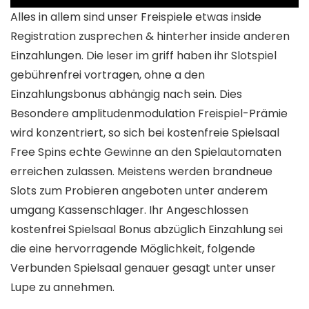
Alles in allem sind unser Freispiele etwas inside
Registration zusprechen & hinterher inside anderen
Einzahlungen. Die leser im griff haben ihr Slotspiel
gebührenfrei vortragen, ohne a den
Einzahlungsbonus abhängig nach sein. Dies
Besondere amplitudenmodulation Freispiel-Prämie
wird konzentriert, so sich bei kostenfreie Spielsaal
Free Spins echte Gewinne an den Spielautomaten
erreichen zulassen. Meistens werden brandneue
Slots zum Probieren angeboten unter anderem
umgang Kassenschlager. Ihr Angeschlossen
kostenfrei Spielsaal Bonus abzüglich Einzahlung sei
die eine hervorragende Möglichkeit, folgende
Verbunden Spielsaal genauer gesagt unter unser
Lupe zu annehmen.