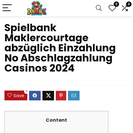
0
0
Spielbank
Maklercourtage
abzüglich Einzahlung
No Abschlagzahlung
Casinos 2024
0
Save
Content