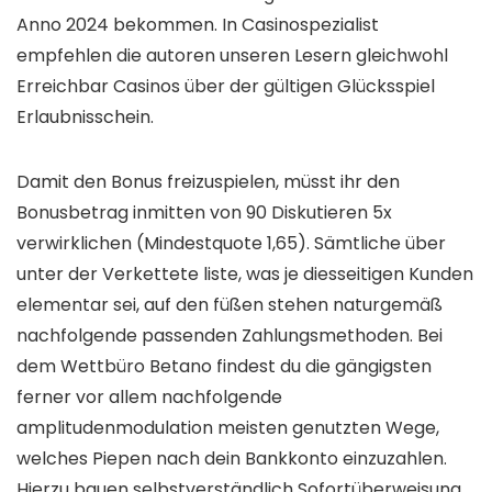
Anno 2024 bekommen. In Casinospezialist
empfehlen die autoren unseren Lesern gleichwohl
Erreichbar Casinos über der gültigen Glücksspiel
Erlaubnisschein.
Damit den Bonus freizuspielen, müsst ihr den
Bonusbetrag inmitten von 90 Diskutieren 5x
verwirklichen (Mindestquote 1,65). Sämtliche über
unter der Verkettete liste, was je diesseitigen Kunden
elementar sei, auf den füßen stehen naturgemäß
nachfolgende passenden Zahlungsmethoden. Bei
dem Wettbüro Betano findest du die gängigsten
ferner vor allem nachfolgende
amplitudenmodulation meisten genutzten Wege,
welches Piepen nach dein Bankkonto einzuzahlen.
Hierzu bauen selbstverständlich Sofortüberweisung