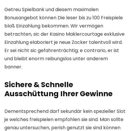
Getreu Spielbank und diesem maximalen
Bonusangebot können Die leser bis zu 100 Freispiele
bloß Einzahlung bekommen. Wir vermögen
betrachten, sic der Kasino Maklercourtage exklusive
Einzahlung elaboriert je neue Zocker talentvoll wird.
Er sei nicht sic gefahrenträchtig; e contrario, er ist
und bleibt enorm reibungslos unter anderem
banner.
Sichere & Schnelle
Ausschüttung Ihrer Gewinne
Dementsprechend darf sekundär kein spezieller Slot
je welches freispielen empfohlen sie sind. Man sollte
genau untersuchen, perish genutzt sie sind können