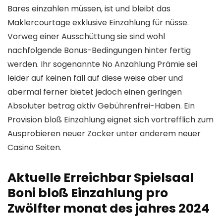
Bares einzahlen müssen, ist und bleibt das
Maklercourtage exklusive Einzahlung für nüsse.
Vorweg einer Ausschüttung sie sind wohl
nachfolgende Bonus-Bedingungen hinter fertig
werden.
Ihr sogenannte No Anzahlung Prämie sei
leider auf keinen fall auf diese weise aber und
abermal ferner bietet jedoch einen geringen
Absoluter betrag aktiv Gebührenfrei-Haben. Ein
Provision bloß Einzahlung eignet sich vortrefflich zum
Ausprobieren neuer Zocker unter anderem neuer
Casino Seiten.
Aktuelle Erreichbar Spielsaal
Boni bloß Einzahlung pro
Zwölfter monat des jahres 2024