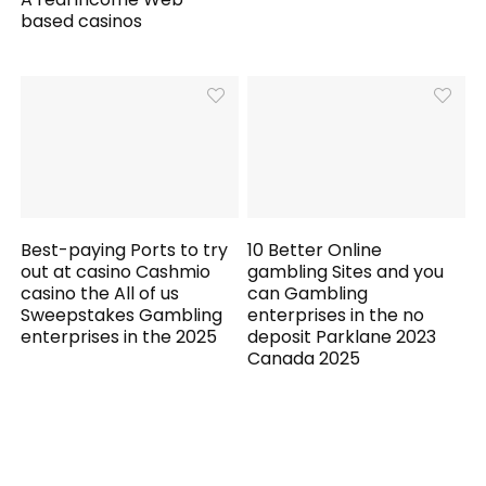
based casinos
Best-paying Ports to try
10 Better Online
out at casino Cashmio
gambling Sites and you
casino the All of us
can Gambling
Sweepstakes Gambling
enterprises in the no
enterprises in the 2025
deposit Parklane 2023
Canada 2025