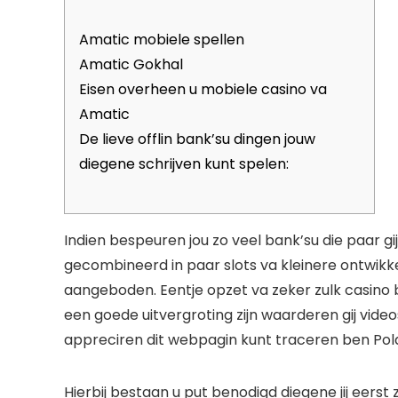
Amatic mobiele spellen
Amatic Gokhal
Eisen overheen u mobiele casino va
Amatic
De lieve offlin bank’su dingen jouw
diegene schrijven kunt spelen:
Indien bespeuren jou zo veel bank’su die paar 
gecombineerd in paar slots va kleinere ontwikke
aangeboden. Eentje opzet va zeker zulk casin
een goede uitvergroting zijn waarderen gij vide
appreciren dit webpagin kunt traceren ben Pold
Hierbij bestaan u put benodigd diegene jij eers