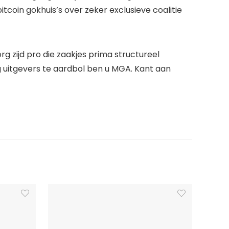
coin gokhuis’s over zeker exclusieve coalitie
rg zijd pro die zaakjes prima structureel
g uitgevers te aardbol ben u MGA. Kant aan