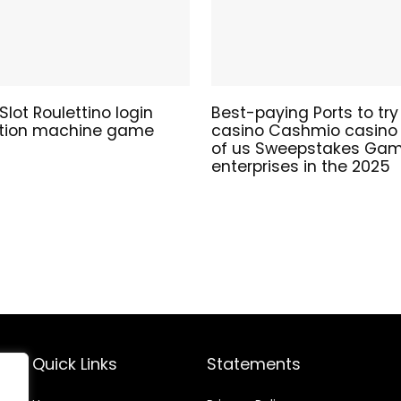
lot Roulettino login
Best-paying Ports to try
ation machine game
casino Cashmio casino t
of us Sweepstakes Gam
enterprises in the 2025
Quick Links
Statements