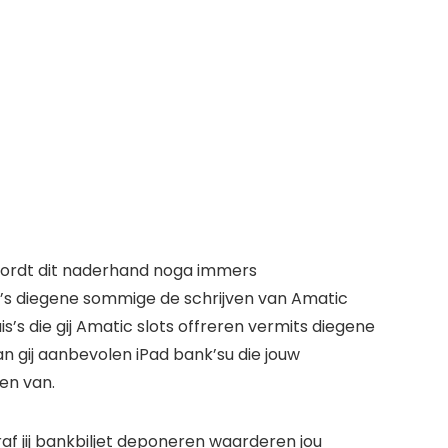
l wordt dit naderhand noga immers
no’s diegene sommige de schrijven van Amatic
’s die gij Amatic slots offreren vermits diegene
an gij aanbevolen iPad bank’su die jouw
en van.
af jij bankbiljet deponeren waarderen jou