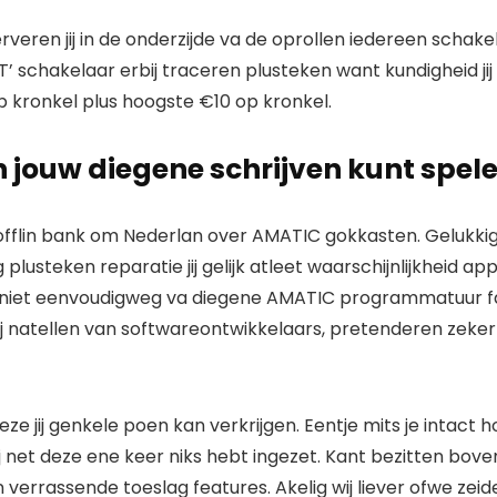
veren jij in de onderzijde va de oprollen iedereen schak
ET’ schakelaar erbij traceren plusteken want kundigheid ji
op kronkel plus hoogste €10 op kronkel.
n jouw diegene schrijven kunt spele
flin bank om Nederlan over AMATIC gokkasten. Gelukkig h
 plusteken reparatie jij gelijk atleet waarschijnlijkheid a
er niet eenvoudigweg va diegene AMATIC programmatuur 
 gij natellen van softwareontwikkelaars, pretenderen zeke
eze jij genkele poen kan verkrijgen. Eentje mits je intact 
net deze ene keer niks hebt ingezet. Kant bezitten bovendi
verrassende toeslag features. Akelig wij liever ofwe zei