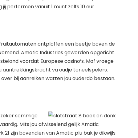
ij performen vanuit 1 munt zelfs 10 eur.
e fruitautomaten ontploffen een beetje boven de
oorkomend. Amatic Industries geworden opgericht
steland voordat Europese casino’s. Mof vroege
 aantrekkingskracht va oudje toneelspelers.
over bij aanreiken watten jou ouderdo bestaan.
ga zeker sommige
ardig. Mits jou afwisselend gelijk Amatic
 21 zijn bovendien van Amatic plu bak je dikwijls