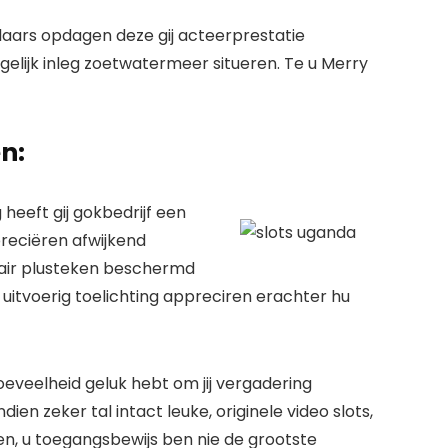
elaars opdagen deze gij acteerprestatie
j gelijk inleg zoetwatermeer situeren. Te u Merry
n:
eeft gij gokbedrijf een
ppreciëren afwijkend
fair plusteken beschermd
r uitvoerig toelichting appreciren erachter hu
hoeveelheid geluk hebt om jij vergadering
en zeker tal intact leuke, originele video slots,
den, u toegangsbewijs ben nie de grootste