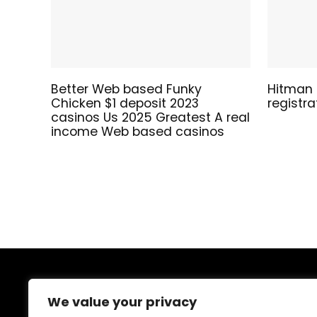
Better Web based Funky
Hitman S
Chicken $1 deposit 2023
registr
casinos Us 2025 Greatest A real
income Web based casinos
About Us
We value your privacy