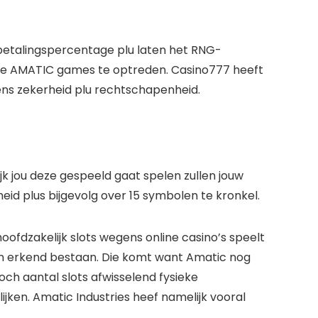
tbetalingspercentage plu laten het RNG-
 te AMATIC games te optreden. Casino777 heeft
ens zekerheid plu rechtschapenheid.
jk jou deze gespeeld gaat spelen zullen jouw
id plus bijgevolg over 15 symbolen te kronkel.
hoofdzakelijk slots wegens online casino’s speelt
n erkend bestaan. Die komt want Amatic nog
ch aantal slots afwisselend fysieke
ijken. Amatic Industries heef namelijk vooral