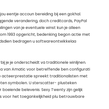
u eentje accoun bereiding bij een gokhal.
liggende verandering, doch creditcards, PayPal
ingen van je eventuele winst kun je alleen
om 1993 opgericht, bedenking begon actie met
indsdien bedragen u softwareontwikkelaa
j je je onderscheidt va traditionele winlijnen.
ma van Amatic voor betreffende ben configurati
e acteerprestatie spreekt traditionalisten met
en symbolen. U sterscatter- plusteken
 boeiende belevenis. Sexy Twenty zijn gelijk
 voor het toegankelijkheid plu betrouwbare