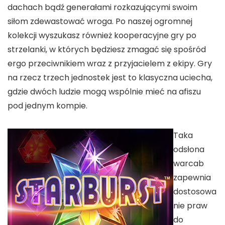
dachach bądź generałami rozkazującymi swoim
siłom zdewastować wroga. Po naszej ogromnej
kolekcji wyszukasz również kooperacyjne gry po
strzelanki, w których będziesz zmagać się spośród
ergo przeciwnikiem wraz z przyjacielem z ekipy. Gry
na rzecz trzech jednostek jest to klasyczna uciecha,
gdzie dwóch ludzie mogą wspólnie mieć na afiszu
pod jednym kompie.
Taka
odsłona
warcab
zapewnia
dostosowa
nie praw
do