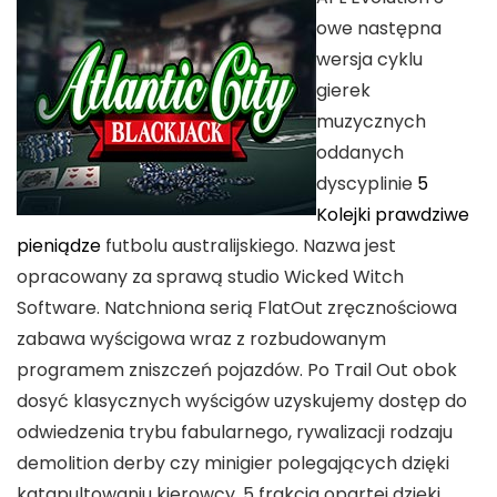
owe następna
wersja cyklu
gierek
muzycznych
oddanych
dyscyplinie
5
Kolejki prawdziwe
pieniądze
futbolu australijskiego. Nazwa jest
opracowany za sprawą studio Wicked Witch
Software. Natchniona serią FlatOut zręcznościowa
zabawa wyścigowa wraz z rozbudowanym
programem zniszczeń pojazdów. Po Trail Out obok
dosyć klasycznych wyścigów uzyskujemy dostęp do
odwiedzenia trybu fabularnego, rywalizacji rodzaju
demolition derby czy minigier polegających dzięki
katapultowaniu kierowcy. 5 frakcja opartej dzięki