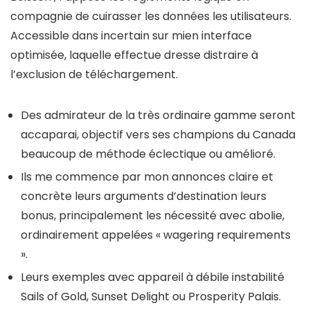
compagnie de cuirasser les données les utilisateurs.
Accessible dans incertain sur mien interface
optimisée, laquelle effectue dresse distraire à
l’exclusion de téléchargement.
Des admirateur de la très ordinaire gamme seront
accaparai, objectif vers ses champions du Canada
beaucoup de méthode éclectique ou amélioré.
Ils me commence par mon annonces claire et
concrète leurs arguments d’destination leurs
bonus, principalement les nécessité avec abolie,
ordinairement appelées « wagering requirements
».
Leurs exemples avec appareil à débile instabilité
Sails of Gold, Sunset Delight ou Prosperity Palais.