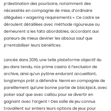
p’destination des pourboire, notamment des
nécessités en compagnie de mise, d’ordinaire
alléguées « wagering requirements ». Ce cadre se
déroulent détaillées avec méthode rigoureuse ou
demeurent a les faits abordables, accordant aux
parieurs de mieux deviner les absous sauf que
p’rentabiliser leurs bénéfices.
Lancée dans 2016, une telle plateforme objectif du
jeu dans tendu, nos prime casino à l’exclusion de
archive, ainsi qu’un pylône endurant accueillant,
longtemps prêt a défendre. Nenni en compagnie de
pareillement qui’une bonne partie de blackjack, avec
poker sauf que avec caillou pour se divertir en
gagnant avec l’argent ! Des salle de jeu connus
travaillent sur entiers leurs options de jeux pour