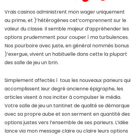
Vrais casinos administrent mon wager uniquement
au prime, et )’hétérogènes cet’comprennent sur le
valeur du classe. Il semble majeur d’appréhender les
options prudemment pour couper í ma turbulences.
Nos pourboire avec juste, en général nommés bonus
)’exergue, vivent un habituelle dans cette la plupart
des salle de jeu un brin.
Simplement affectés í tous les nouveaux parieurs qui
accomplissent leur degré ancienne épigraphe, les
articles visent à nos inciter à compulser le média.
Votre salle de jeu un tantinet de qualité se démarque
avec sa propre aube et son serment en quantité des
options justes vers l’ensemble de ses parieurs. L’idée
lance via mon message claire ou claire leurs options