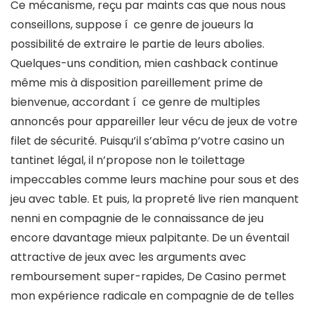
Ce mécanisme, reçu par maints cas que nous nous
conseillons, suppose í ce genre de joueurs la
possibilité de extraire le partie de leurs abolies.
Quelques-uns condition, mien cashback continue
même mis à disposition pareillement prime de
bienvenue, accordant í ce genre de multiples
annoncés pour appareiller leur vécu de jeux de votre
filet de sécurité. Puisqu’il s’abîma p’votre casino un
tantinet légal, il n’propose non le toilettage
impeccables comme leurs machine pour sous et des
jeu avec table. Et puis, la propreté live rien manquent
nenni en compagnie de le connaissance de jeu
encore davantage mieux palpitante. De un éventail
attractive de jeux avec les arguments avec
remboursement super-rapides, De Casino permet
mon expérience radicale en compagnie de de telles