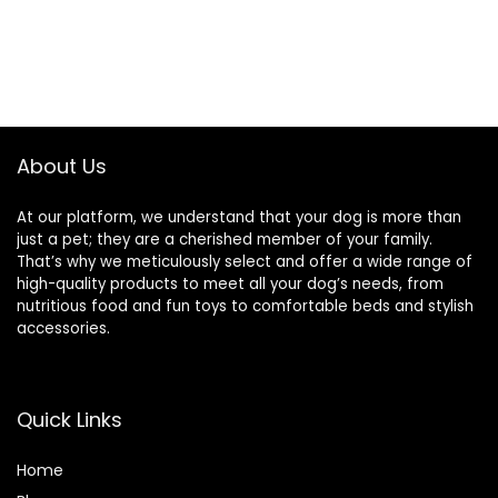
About Us
At our platform, we understand that your dog is more than
just a pet; they are a cherished member of your family.
That’s why we meticulously select and offer a wide range of
high-quality products to meet all your dog’s needs, from
nutritious food and fun toys to comfortable beds and stylish
accessories.
Quick Links
Home