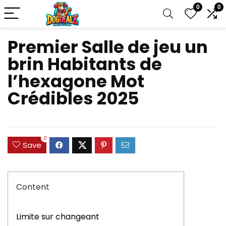
0
0
Premier Salle de jeu un
brin Habitants de
l’hexagone Mot
Crédibles 2025
0
Save
Content
Limite sur changeant