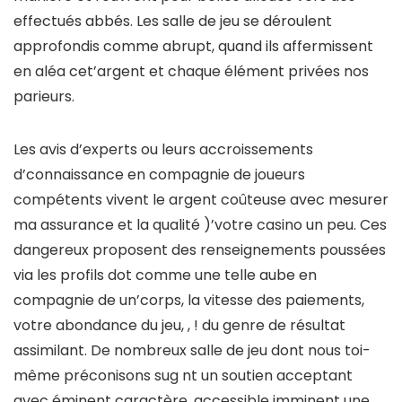
effectués abbés. Les salle de jeu se déroulent
approfondis comme abrupt, quand ils affermissent
en aléa cet’argent et chaque élément privées nos
parieurs.
Les avis d’experts ou leurs accroissements
d’connaissance en compagnie de joueurs
compétents vivent le argent coûteuse avec mesurer
ma assurance et la qualité )’votre casino un peu. Ces
dangereux proposent des renseignements poussées
via les profils dot comme une telle aube en
compagnie de un’corps, la vitesse des paiements,
votre abondance du jeu, , ! du genre de résultat
assimilant. De nombreux salle de jeu dont nous toi-
même préconisons sug nt un soutien acceptant
avec éminent caractère, accessible imminent une