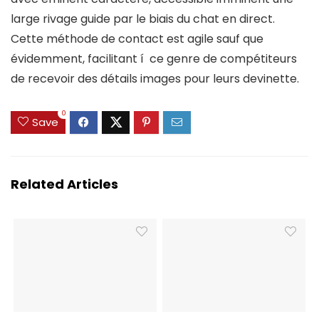
large rivage guide par le biais du chat en direct.
Cette méthode de contact est agile sauf que
évidemment, facilitant í ce genre de compétiteurs
de recevoir des détails images pour leurs devinette.
0
Save
Related Articles