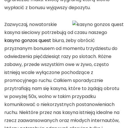
wypłacić z bonusu wyjąwszy depozytu.
Zazwyczaj, nowatorskie
kasyna sieciowy potrzebują od czasu naszego
kasyno gonzos quest
biura, żeby obrócić
przyznanym bonusem od momentu trzydziestu do
odwiedzenia pięćdziesiąt razy po slotach. Różne
zabawy, przede wszystkim owe w żywo, często
istnieją wcale wyłączone pochodzące z
promocyjnego ruchu. Całkiem sporadycznie
przytrafiają nam się kasyna, które to żądają obrotu
w powyżej 50x, wolno w takim przypadku
komunikować o niekorzystnych postanowieniach
ruchu. Niektóre przez nas kasyna istnieją idealne na
rzecz zaawansowanych oraz młodych internautów,