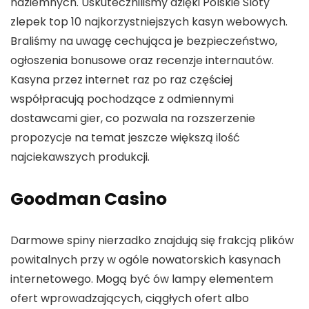
naziemnych. Uskuteczniliśmy dzięki Polskie Sloty
zlepek top 10 najkorzystniejszych kasyn webowych.
Braliśmy na uwagę cechująca je bezpieczeństwo,
ogłoszenia bonusowe oraz recenzje internautów.
Kasyna przez internet raz po raz częściej
współpracują pochodzące z odmiennymi
dostawcami gier, co pozwala na rozszerzenie
propozycje na temat jeszcze większą ilość
najciekawszych produkcji.
Goodman Casino
Darmowe spiny nierzadko znajdują się frakcją plików
powitalnych przy w ogóle nowatorskich kasynach
internetowego. Mogą być ów lampy elementem
ofert wprowadzających, ciągłych ofert albo