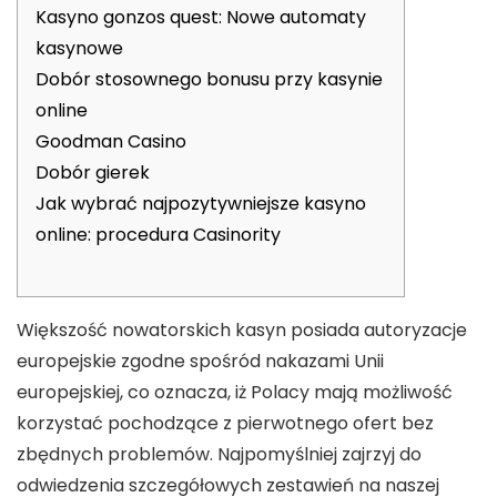
Kasyno gonzos quest: Nowe automaty
kasynowe
Dobór stosownego bonusu przy kasynie
online
Goodman Casino
Dobór gierek
Jak wybrać najpozytywniejsze kasyno
online: procedura Casinority
Większość nowatorskich kasyn posiada autoryzacje
europejskie zgodne spośród nakazami Unii
europejskiej, co oznacza, iż Polacy mają możliwość
korzystać pochodzące z pierwotnego ofert bez
zbędnych problemów. Najpomyślniej zajrzyj do
odwiedzenia szczegółowych zestawień na naszej