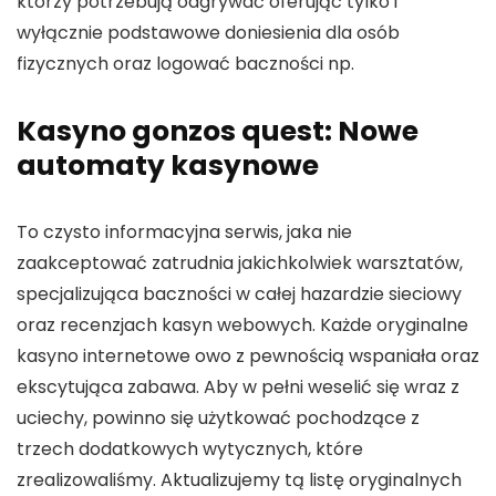
którzy potrzebują odgrywać oferując tylko i
wyłącznie podstawowe doniesienia dla osób
fizycznych oraz logować baczności np.
Kasyno gonzos quest: Nowe
automaty kasynowe
To czysto informacyjna serwis, jaka nie
zaakceptować zatrudnia jakichkolwiek warsztatów,
specjalizująca baczności w całej hazardzie sieciowy
oraz recenzjach kasyn webowych. Każde oryginalne
kasyno internetowe owo z pewnością wspaniała oraz
ekscytująca zabawa. Aby w pełni weselić się wraz z
uciechy, powinno się użytkować pochodzące z
trzech dodatkowych wytycznych, które
zrealizowaliśmy. Aktualizujemy tą listę oryginalnych