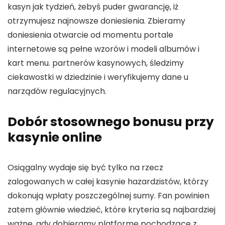
kasyn jak tydzień, żebyś puder gwarancję, iż
otrzymujesz najnowsze doniesienia. Zbieramy
doniesienia otwarcie od momentu portale
internetowe są pełne wzorów i modeli albumów i
kart menu. partnerów kasynowych, śledzimy
ciekawostki w dziedzinie i weryfikujemy dane u
narządów regulacyjnych.
Dobór stosownego bonusu przy
kasynie online
Osiągalny wydaje się być tylko na rzecz
zalogowanych w całej kasynie hazardzistów, którzy
dokonują wpłaty poszczególnej sumy. Fan powinien
zatem głównie wiedzieć, które kryteria są najbardziej
ważne, gdy dobieramy platformę pochodzące z