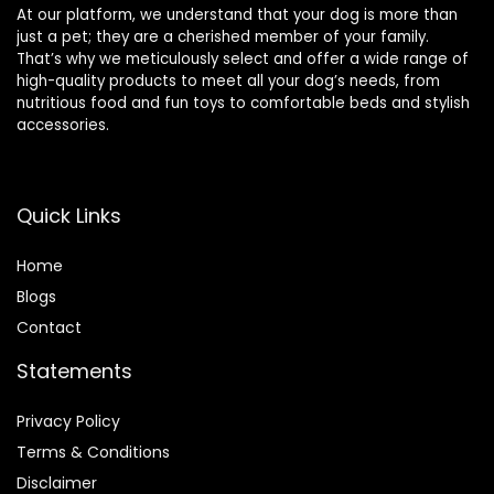
At our platform, we understand that your dog is more than
just a pet; they are a cherished member of your family.
That’s why we meticulously select and offer a wide range of
high-quality products to meet all your dog’s needs, from
nutritious food and fun toys to comfortable beds and stylish
accessories.
Quick Links
Home
Blog
s
Contact
Statements
Privacy Policy
Terms & Conditions
Disclaimer