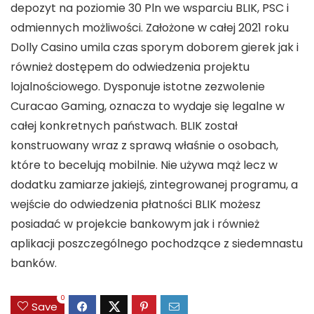
depozyt na poziomie 30 Pln we wsparciu BLIK, PSC i
odmiennych możliwości. Założone w całej 2021 roku
Dolly Casino umila czas sporym doborem gierek jak i
również dostępem do odwiedzenia projektu
lojalnościowego. Dysponuje istotne zezwolenie
Curacao Gaming, oznacza to wydaje się legalne w
całej konkretnych państwach. BLIK został
konstruowany wraz z sprawą właśnie o osobach,
które to becelują mobilnie. Nie używa mąż lecz w
dodatku zamiarze jakiejś, zintegrowanej programu, a
wejście do odwiedzenia płatności BLIK możesz
posiadać w projekcie bankowym jak i również
aplikacji poszczególnego pochodzące z siedemnastu
banków.
0
Save