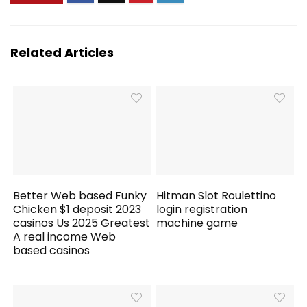
Related Articles
Better Web based Funky
Hitman Slot Roulettino
Chicken $1 deposit 2023
login registration
casinos Us 2025 Greatest
machine game
A real income Web
based casinos