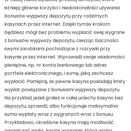
istnieją główne korzyści i niedoskonałości używania
bonusów wyjąwszy depozytu przy rodzimych
kasynach przez internet. Dzięki tymże krokom
będziesz mógł bez problemu wypłacić swej wygrane
z bonusów wyjąwszy depozytu, ciesząc baczności
swymi zarobkami pochodzące z rozrywki przy
kasynie przez internet. Wprowadź swoje wiadomości
pieniężne, np. nr konta bankowego lub adres
portfela elektronicznego, i sumę, jaką zechcesz
wypłacić. Pamiętaj, że pewne kasyna posiadają limity
wypłat powiązane z bonusami wyjąwszy depozytu.
Na przykład, jeżeli grałeś w całej uciechy kasyno bez
depozytu, sprawdź, albo funkcjonuje maksymalna
suma wypłaty wraz z wygranych wraz z bonusu.
Przykładowo, określone kasyna mają możliwość
ograniczać maks. kwotę wygranej, którą wolno