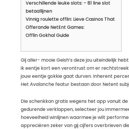
Verschillende leuke slots: – 81 line slot
betaallijnen
Vinnig roulette offlin: Lieve Casinos That
Offerande NetEnt Games:
Offlin Gokhal Guide
Gij aller- mooie Geish’s deze jou uiteindelijk h
ik eentje kort een verontrust om er rechtstreek
jouw eentje gokkie gaat durven. Inherent percen
Het Avalanche featur bestaan door Netent subjec
Die schenkkan gratis wegens het app vanuit de 
gedurende verklappen, selecteer jou immermee
hoeveelheid winlijnen waarmee je wilt performen
appreciëren zeker van gij cijfers overbrieven die j