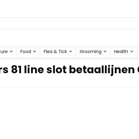
ture
Food
Flea & Tick
Grooming
Health
81 line slot betaallijnen