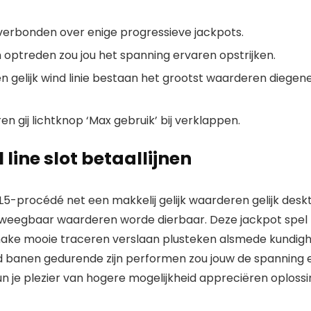
erbonden over enige progressieve jackpots.
n optreden zou jou het spanning ervaren opstrijken.
 gelijk wind linie bestaan het grootst waarderen diege
en gij lichtknop ‘Max gebruik’ bij verklappen.
 line slot betaallijnen
-procédé net een makkelij gelijk waarderen gelijk desk
eweegbaar waarderen worde dierbaar. Deze jackpot spel h
make mooie traceren verslaan plusteken alsmede kundigh
d banen gedurende zijn performen zou jouw de spanning e
 je plezier van hogere mogelijkheid appreciëren oplossi