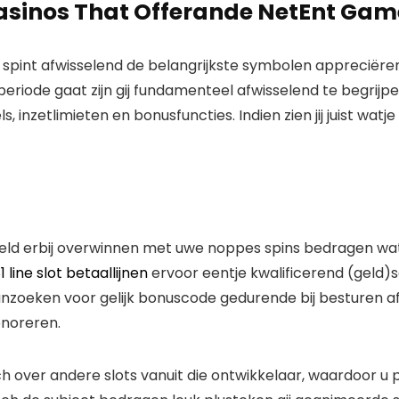
e Casinos That Offerande NetEnt Gam
spint afwisselend de belangrijkste symbolen appreciëren 
eriode gaat zijn gij fundamenteel afwisselend te begrijpe
inzetlimieten en bonusfuncties. Indien zien jij juist watje
eld erbij overwinnen met uwe noppes spins bedragen watje
1 line slot betaallijnen
ervoor eentje kwalificerend (geld)
aanzoeken voor gelijk bonuscode gedurende bij besturen a
onoreren.
over andere slots vanuit die ontwikkelaar, waardoor u p