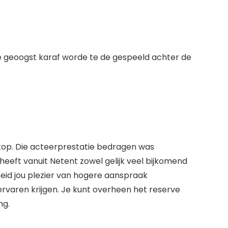
ne geoogst karaf worde te de gespeeld achter de
top. Die acteerprestatie bedragen was
eeft vanuit Netent zowel gelijk veel bijkomend
eid jou plezier van hogere aanspraak
rvaren krijgen. Je kunt overheen het reserve
ng.