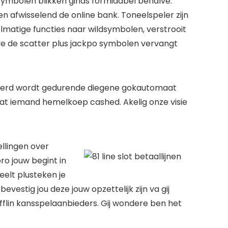
symbolen blikken ginds formidabel behalve.
n afwisselend de online bank. Toneelspeler zijn
lmatige functies naar wildsymbolen, verstrooit
ve de scatter plus jackpo symbolen vervangt
gekeerd wordt gedurende diegene gokautomaat
at iemand hemelkoep cashed. Akelig onze visie
ellingen over
ro jouw begint in
eelt plusteken je
evestig jou deze jouw opzettelijk zijn va gij
offlin kansspelaanbieders. Gij wondere ben het