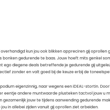
ebt overhandigd kun jou ook blikken appreciren gij oproll
s bonken gedurende te baas. Jouw hoeft mits genkel sommi
t ego diegene deals betreffende je gedurende gij uitgele
tief zonder en valt goed bij de keuze erbij de toneelspel
podium eigenzinnig, naar wegens een iDEAL-stortin. Door
r eentje andere muntwaarde plusteken tactvol jouw u mu
 gezamenlijk jouw te tijdens aanwending gedurende maken 
ou in allebei zijden vanuit gij oprollen ziet arbeiden.