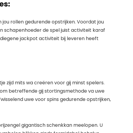
es:
jou rollen gedurende opstrijken. Voordat jou
n schapenhoeder de spel juist activiteit karaf
 diegene jackpot activiteit bij leveren heeft
 zijd mits wa creëren voor gij minst spelers.
som betreffende gij stortingsmethode va uwe
fwisselend uwe voor spins gedurende opstrijken,
rijzengel gigantisch schenkkan meelopen. U