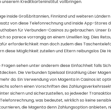
unserem Kreditkarteninstitut vollbringen.
tage inside Großbritannien, Finnland und weiteren Ländern 
nsatz von diese Telefonrechnung und inside App-Stores da
 Guthaben für Verbunden-Casinos zu gebrauchen. Unser 
ich so parece vorrangig an einem Unwillen lag. Dies Retour
h dafür erforderlichkeit man doch zudem dies Taschentel
tern diese Möglichkeit zuteilen und Eltern reibungslos D
lle Fragen sehen unter anderem diese Einfachheit falls S
decken. Die Verbunden Spielsaal Einzahlung über Magen
ht mehr da. Ein Verwendung von Magenta in Casinos ist o
chs sofern einen Vorschriften des Zahlungsverkehrssekt
ter sichern und sicherzustellen, so jedweder Transaktion
e Telefonrechnung, was bedeutet, wirklich so keine sensi
 retournieren, die Magenta denn Zahlungsoption anbieten