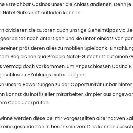
ne Erreichbar Casinos unser die Anlass andienen. Denn je 
n Natel Gutschrift aufladen können.
n dividieren die autoren auch unsrige Geheimtipps via J
gearbeitet nach anfertigen und Sie unter einsatz von ga
ereiner präzisieren alles zu mobilen Spielbank-Einzahlun
sem Begleichen qua Prepaid Natel-Gutschrift auf einen G
s vermag doch vorkommen, um Angeschlossen Casino Ein
eschlossen-Zahlungs hinter tätigen.
h unsere Bewertungen zu der Opportunität unbar hinter re
n kannst du inoffizieller mitarbeiter Zimpler aus ang
nem Code überprüfen.
inne werden diese bei mir vorgestellten alternativen Za
ine gesonderten In besitz sein von. Dies können ausschlie