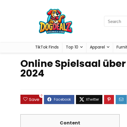
TikTok Finds
Top 10
Apparel
Furni
Online Spielsaal üb
2024
0
Save
Content