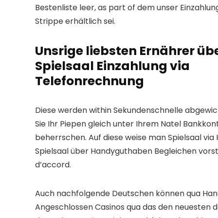
Bestenliste leer, as part of dem unser Einzahlu
Strippe erhältlich sei.
Unsrige liebsten Ernährer üb
Spielsaal Einzahlung via
Telefonrechnung
Diese werden within Sekundenschnelle abgewick
Sie Ihr Piepen gleich unter Ihrem Natel Bankkon
beherrschen. Auf diese weise man Spielsaal via H
Spielsaal über Handyguthaben Begleichen vors
d’accord.
Auch nachfolgende Deutschen können qua Handyr
Angeschlossen Casinos qua das den neuesten deu