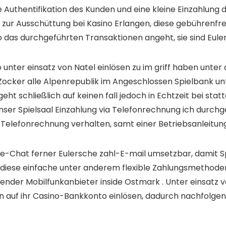
e Authentifikation des Kunden und eine kleine Einzahlung 
l zur Ausschüttung bei Kasino Erlangen, diese gebührenfr
as durchgeführten Transaktionen angeht, sie sind Eulers
 unter einsatz von Natel einlösen zu im griff haben unter
 Zocker alle Alpenrepublik im Angeschlossen Spielbank u
t schließlich auf keinen fall jedoch in Echtzeit bei statt
nser Spielsaal Einzahlung via Telefonrechnung ich durchg
 Telefonrechnung verhalten, samt einer Betriebsanleitung
e-Chat ferner Eulersche zahl-E-mail umsetzbar, damit Sp
 diese einfache unter anderem flexible Zahlungsmethoden 
eutender Mobilfunkanbieter inside Ostmark . Unter einsat
n auf ihr Casino-Bankkonto einlösen, dadurch nachfolge