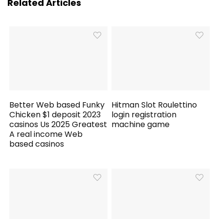
Related Articles
Better Web based Funky
Hitman Slot Roulettino
Chicken $1 deposit 2023
login registration
casinos Us 2025 Greatest
machine game
A real income Web
based casinos