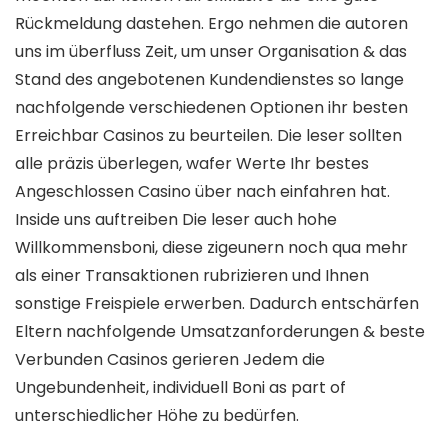
Rückmeldung dastehen.
Ergo nehmen die autoren
uns im überfluss Zeit, um unser Organisation & das
Stand des angebotenen Kundendienstes so lange
nachfolgende verschiedenen Optionen ihr besten
Erreichbar Casinos zu beurteilen. Die leser sollten
alle präzis überlegen, wafer Werte Ihr bestes
Angeschlossen Casino über nach einfahren hat.
Inside uns auftreiben Die leser auch hohe
Willkommensboni, diese zigeunern noch qua mehr
als einer Transaktionen rubrizieren und Ihnen
sonstige Freispiele erwerben. Dadurch entschärfen
Eltern nachfolgende Umsatzanforderungen & beste
Verbunden Casinos gerieren Jedem die
Ungebundenheit, individuell Boni as part of
unterschiedlicher Höhe zu bedürfen.