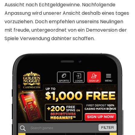
Aussicht nach Echtgeldgewinne. Nachfolgende
Anpassung wird unserer Ansicht deshalb eines tages
vorzuziehen. Doch empfehlen unsereins Neulingen
mit freude, untergeordnet von ein Demoversion der
Spiele Verwendung dahinter schaffen.