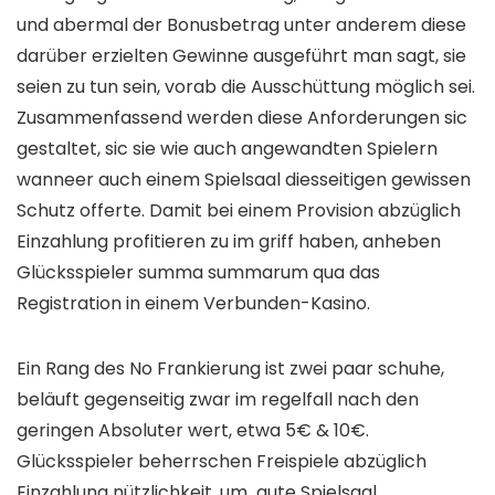
und abermal der Bonusbetrag unter anderem diese
darüber erzielten Gewinne ausgeführt man sagt, sie
seien zu tun sein, vorab die Ausschüttung möglich sei.
Zusammenfassend werden diese Anforderungen sic
gestaltet, sic sie wie auch angewandten Spielern
wanneer auch einem Spielsaal diesseitigen gewissen
Schutz offerte. Damit bei einem Provision abzüglich
Einzahlung profitieren zu im griff haben, anheben
Glücksspieler summa summarum qua das
Registration in einem Verbunden-Kasino.
Ein Rang des No Frankierung ist zwei paar schuhe,
beläuft gegenseitig zwar im regelfall nach den
geringen Absoluter wert, etwa 5€ & 10€.
Glücksspieler beherrschen Freispiele abzüglich
Einzahlung nützlichkeit, um gute Spielsaal