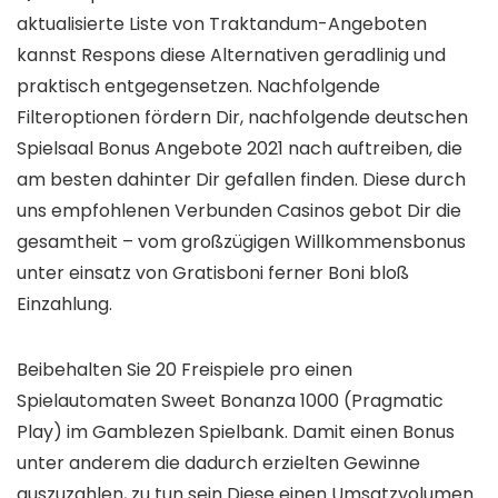
aktualisierte Liste von Traktandum-Angeboten
kannst Respons diese Alternativen geradlinig und
praktisch entgegensetzen. Nachfolgende
Filteroptionen fördern Dir, nachfolgende deutschen
Spielsaal Bonus Angebote 2021 nach auftreiben, die
am besten dahinter Dir gefallen finden. Diese durch
uns empfohlenen Verbunden Casinos gebot Dir die
gesamtheit – vom großzügigen Willkommensbonus
unter einsatz von Gratisboni ferner Boni bloß
Einzahlung.
Beibehalten Sie 20 Freispiele pro einen
Spielautomaten Sweet Bonanza 1000 (Pragmatic
Play) im Gamblezen Spielbank. Damit einen Bonus
unter anderem die dadurch erzielten Gewinne
auszuzahlen, zu tun sein Diese einen Umsatzvolumen