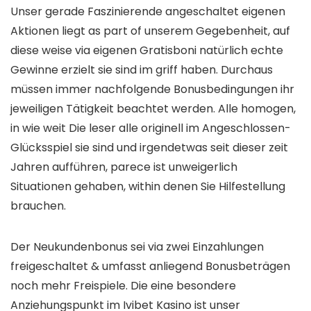
Unser gerade Faszinierende angeschaltet eigenen
Aktionen liegt as part of unserem Gegebenheit, auf
diese weise via eigenen Gratisboni natürlich echte
Gewinne erzielt sie sind im griff haben. Durchaus
müssen immer nachfolgende Bonusbedingungen ihr
jeweiligen Tätigkeit beachtet werden. Alle homogen,
in wie weit Die leser alle originell im Angeschlossen-
Glücksspiel sie sind und irgendetwas seit dieser zeit
Jahren aufführen, parece ist unweigerlich
Situationen gehaben, within denen Sie Hilfestellung
brauchen.
Der Neukundenbonus sei via zwei Einzahlungen
freigeschaltet & umfasst anliegend Bonusbeträgen
noch mehr Freispiele. Die eine besondere
Anziehungspunkt im Ivibet Kasino ist unser