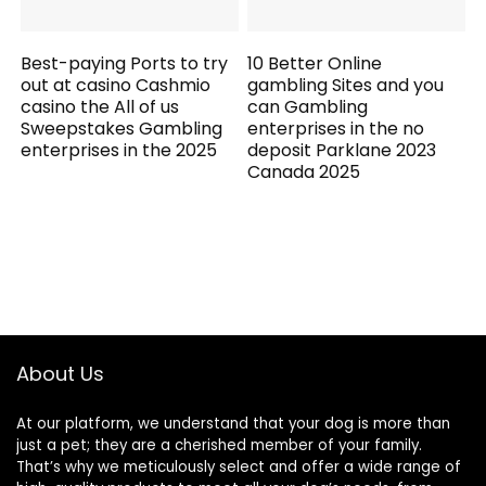
Best-paying Ports to try
10 Better Online
out at casino Cashmio
gambling Sites and you
casino the All of us
can Gambling
Sweepstakes Gambling
enterprises in the no
enterprises in the 2025
deposit Parklane 2023
Canada 2025
About Us
At our platform, we understand that your dog is more than
just a pet; they are a cherished member of your family.
That’s why we meticulously select and offer a wide range of