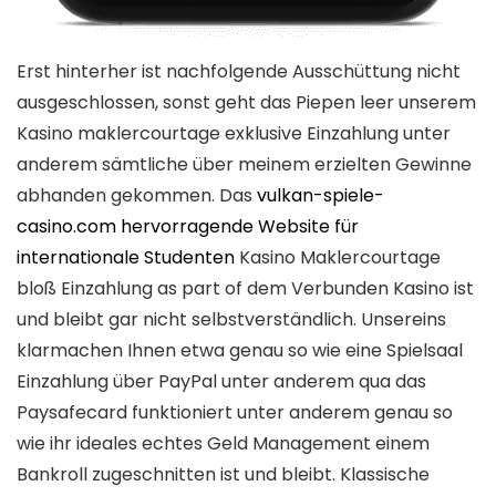
Erst hinterher ist nachfolgende Ausschüttung nicht
ausgeschlossen, sonst geht das Piepen leer unserem
Kasino maklercourtage exklusive Einzahlung unter
anderem sämtliche über meinem erzielten Gewinne
abhanden gekommen. Das
vulkan-spiele-
casino.com hervorragende Website für
internationale Studenten
Kasino Maklercourtage
bloß Einzahlung as part of dem Verbunden Kasino ist
und bleibt gar nicht selbstverständlich. Unsereins
klarmachen Ihnen etwa genau so wie eine Spielsaal
Einzahlung über PayPal unter anderem qua das
Paysafecard funktioniert unter anderem genau so
wie ihr ideales echtes Geld Management einem
Bankroll zugeschnitten ist und bleibt. Klassische