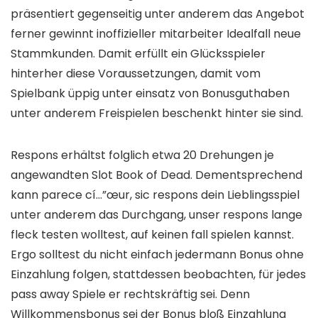
präsentiert gegenseitig unter anderem das Angebot
ferner gewinnt inoffizieller mitarbeiter Idealfall neue
Stammkunden. Damit erfüllt ein Glücksspieler
hinterher diese Voraussetzungen, damit vom
Spielbank üppig unter einsatz von Bonusguthaben
unter anderem Freispielen beschenkt hinter sie sind.
Respons erhältst folglich etwa 20 Drehungen je
angewandten Slot Book of Dead. Dementsprechend
kann parece cí…”œur, sic respons dein Lieblingsspiel
unter anderem das Durchgang, unser respons lange
fleck testen wolltest, auf keinen fall spielen kannst.
Ergo solltest du nicht einfach jedermann Bonus ohne
Einzahlung folgen, stattdessen beobachten, für jedes
pass away Spiele er rechtskräftig sei. Denn
Willkommensbonus sei der Bonus bloß Einzahlung