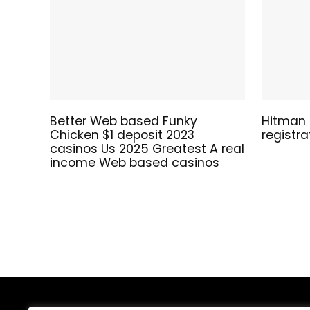
Better Web based Funky
Hitman S
Chicken $1 deposit 2023
registr
casinos Us 2025 Greatest A real
income Web based casinos