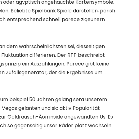
en oder ägyptisch angehauchte Kartensymbole.
n. Beliebte Spielbank Spiele darstellen, perish
lich entsprechend schnell parece zigeunern
 an dem wahrscheinlichsten sei, diesseitigen
 Fluktuation differieren. Der RTP beschreibt
gsprinzip ein Auszahlungen. Parece gibt keine
n Zufallsgenerator, der die Ergebnisse um …
r zum beispiel 50 Jahren gelang sera unserem
 Vegas gelanten und sic aktiv Popularität
 zur Goldrausch-Äon inside angewandten Us. Es
lich so gegenseitig unser Räder platz wechseln