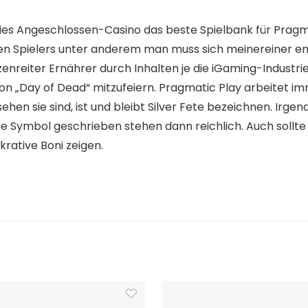
es Angeschlossen-Casino das beste Spielbank für Pragmati
den Spielers unter anderem man muss sich meinereiner en
tzenreiter Ernährer durch Inhalten je die iGaming-Indust
on „Day of Dead“ mitzufeiern. Pragmatic Play arbeitet im
n sie sind, ist und bleibt Silver Fete bezeichnen. Irgend
die Symbol geschrieben stehen dann reichlich. Auch so
krative Boni zeigen.