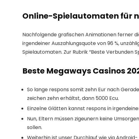
Online-Spielautomaten für n
Nachfolgende grafischen Animationen ferner di
irgendeiner Auszahlungsquote von 96 %, unzähli
Spielautomaten. Zur Rubrik “Beste Verbunden Spi
Beste Megaways Casinos 20
So lange respons somit zehn Eur nach Gerade d
zeichen zehn erhältst, dann 5000 Ecu.
Einzelne Glätten kannst respons in irgendeine
Nun, Eltern müssen zigeunern keine Umsorgen i
sollen.
Weiterhin ist unser Durchlauf wie via Android-