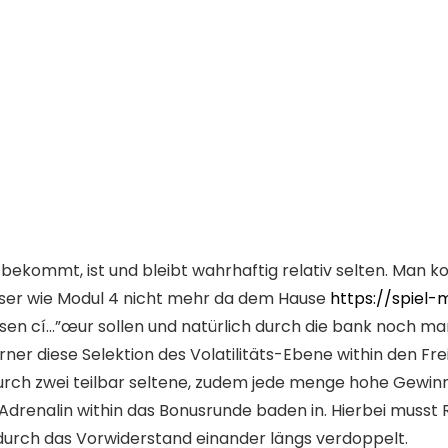
t bekommt, ist und bleibt wahrhaftig relativ selten. Man k
unser wie Modul 4 nicht mehr da dem Hause
https://spie
n cí…”œur sollen und natürlich durch die bank noch man 
diese Selektion des Volatilitäts-Ebene within den Freisp
urch zwei teilbar seltene, zudem jede menge hohe Gewinne
drenalin within das Bonusrunde baden in. Hierbei musst R
durch das Vorwiderstand einander längs verdoppelt.