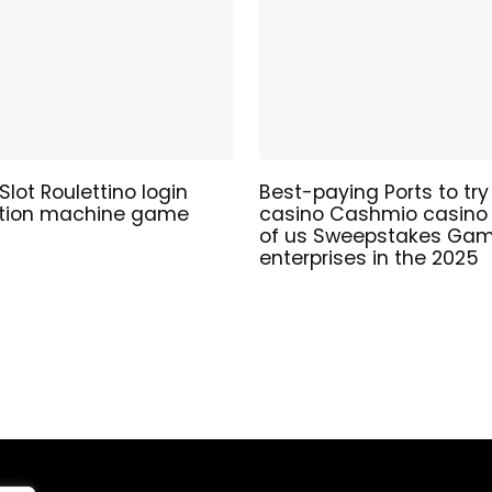
lot Roulettino login
Best-paying Ports to try
ation machine game
casino Cashmio casino t
of us Sweepstakes Gam
enterprises in the 2025