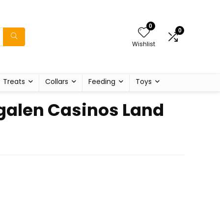
0
0
Wishlist
Treats
Collars
Feeding
Toys
egalen Casinos Land