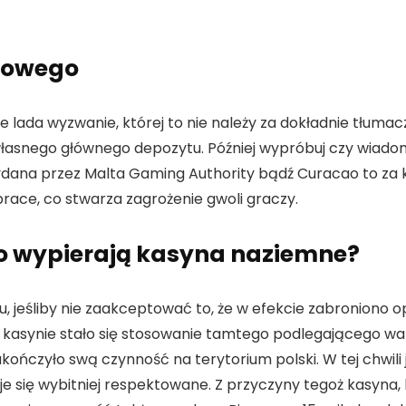
etowego
e lada wyzwanie, której to nie należy za dokładnie tłuma
własnego głównego depozytu. Później wypróbuj czy wiadom
 wydana przez Malta Gaming Authority bądź Curacao to za
race, co stwarza zagrożenie gwoli graczy.
eo wypierają kasyna naziemne?
u, jeśliby nie zaakceptować to, że w efekcie zabronion
kasynie stało się stosowanie tamtego podlegającego wam
zakończyło swą czynność na terytorium polski. W tej chwili
e się wybitniej respektowane. Z przyczyny tegoż kasyna, 