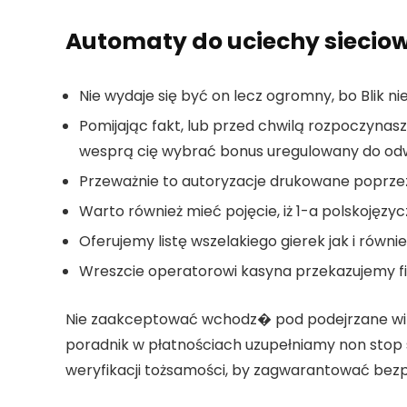
Automaty do uciechy siecio
Nie wydaje się być on lecz ogromny, bo Blik nie
Pomijając fakt, lub przed chwilą rozpoczyna
wesprą cię wybrać bonus uregulowany do odw
Przeważnie to autoryzacje drukowane poprzez
Warto również mieć pojęcie, iż 1-a polskojęzy
Oferujemy listę wszelakiego gierek jak i równ
Wreszcie operatorowi kasyna przekazujemy fina
Nie zaakceptować wchodz� pod podejrzane witry
poradnik w płatnościach uzupełniamy non sto
weryfikacji tożsamości, by zagwarantować bezp