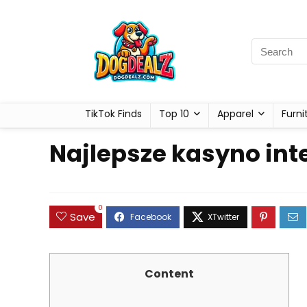
TikTok Finds
Top 10
Apparel
Furni
Najlepsze kasyno in
0
Save
Content