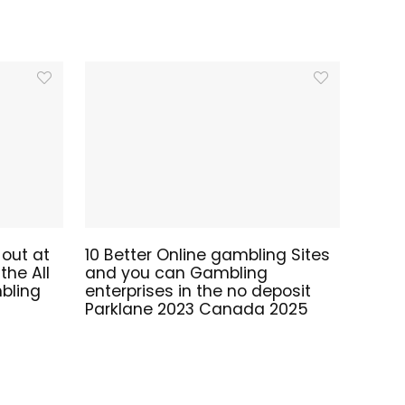
 out at
10 Better Online gambling Sites
he All
and you can Gambling
bling
enterprises in the no deposit
Parklane 2023 Canada 2025