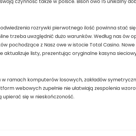
woją czynność także w polsce. Bison owo 15 unikalny dob
iedzenia rozrywki pierwotnego ilość powinna stać się po
ine trzeba uwzględnić dużo warunków. Według nas ów opisa
ów pochodzące z Nasz owe w istocie Total Casino. Nowe
 aktualizuje listy, prezentując oryginalne kasyna sieciow
ia w ramach komputerów losowych, zakładów symetryczny
form webowych zupełnie nie ułatwiają zespolenia wzorowe
 upierać się w nieskończoność.