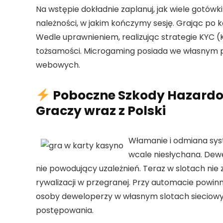
Na wstępie dokładnie zaplanuj, jak wiele gotów
należności, w jakim kończymy sesję. Grając po
Wedle uprawnieniem, realizując strategie KYC 
tożsamości. Microgaming posiada we własnym po
webowych.
Poboczne Szkody Hazardow
Graczy wraz z Polski
Włamanie i odmiana sys
wcale niesłychana. Dewe
nie powodujący uzależnień. Teraz w slotach n
rywalizacji w przegranej. Przy automacie powin
osoby deweloperzy w własnym slotach sieciowy 
postępowania.