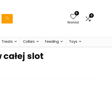
0
0
Wishlist
Treats
Collars
Feeding
Toys
całej slot