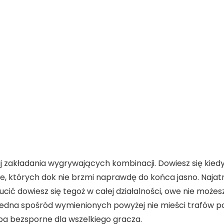
 zakładania wygrywających kombinacji. Dowiesz się kiedy 
zne, których dok nie brzmi naprawdę do końca jasno. Naj
cić dowiesz się tegoż w całej działalności, owe nie może
 jedna spośród wymienionych powyżej nie mieści trafów
a bezsporne dla wszelkiego gracza.