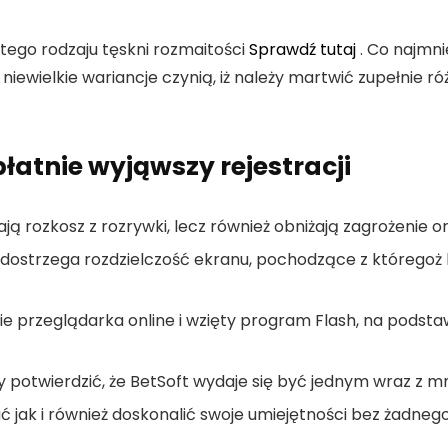
 tego rodzaju tęskni rozmaitości
Sprawdź tutaj
. Co najmni
niewielkie wariancje czynią, iż należy martwić zupełnie ró
łatnie wyjąwszy rejestracji
ą rozkosz z rozrywki, lecz również obniżają zagrożenie 
dostrzega rozdzielczość ekranu, pochodzące z któregoż k
 przeglądarka online i wzięty program Flash, na podsta
 potwierdzić, że BetSoft wydaje się być jednym wraz z 
jak i również doskonalić swoje umiejętności bez żadneg