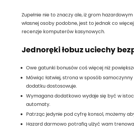
Zupełnie nie to znaczy ale, iż grom hazardowym
własnej osoby podobne, jest to jednak co więcej 
recenzje komputerów kasynowych.
Jednoręki łobuz uciechy bezp
Owe gatunki bonusów coś więcej niż powiększaj
Mówiąc łatwiej, strona w sposób samoczynny 
dodatku dostosowuje.
Wymagana dodatkowo wydaje się być w istocie
automaty.
Patrząc jedynie pod cyfrę konsol, możemy aby
Hazard darmowo potrafią ulżyć wam trenować 