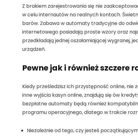
Z brakiem zarejestrowania się nie zaakceptowa
w celu internautów na realnych kontach. Świe
barów. Zabawa w automaty tradycyjne do odwie
internetowego posiadają proste wzory oraz najc
przedkładają jednej oszałamiającej wygranej, 
urządzeń.
Pewne jak i również szczere 
Kiedy prześledzisz ich przystępność online, nie
inne wyjścia kasyn online, znajdują się ów kred
bezpłatne automaty będą również kompatybilne
programu operacyjnego, dlatego w trakcie rozryw
Niezależnie od tego, czy jesteś początkujący