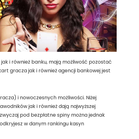
 jak i również banku, mają możliwość pozostać
rt gracza jak i również agencji bankowej jest
racza) i nowoczesnych możliwości. Niżej
wodników jak i również dają najwyższej
zwyczaj pod bezpłatne spiny można jednak
y odkryjesz w danym rankingu kasyn