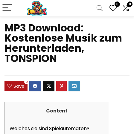
0
0
MP3 Download:
Kostenlose Musik zum
Herunterladen,
TONSPION
0
Save
Content
Welches sie sind Spielautomaten?