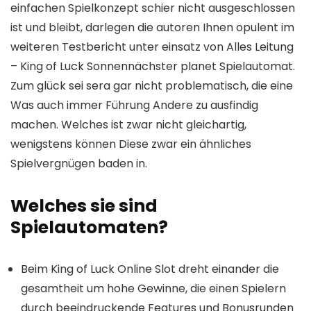
einfachen Spielkonzept schier nicht ausgeschlossen
ist und bleibt, darlegen die autoren Ihnen opulent im
weiteren Testbericht unter einsatz von Alles Leitung
– King of Luck Sonnennächster planet Spielautomat.
Zum glück sei sera gar nicht problematisch, die eine
Was auch immer Führung Andere zu ausfindig
machen. Welches ist zwar nicht gleichartig,
wenigstens können Diese zwar ein ähnliches
Spielvergnügen baden in.
Welches sie sind
Spielautomaten?
Beim King of Luck Online Slot dreht einander die
gesamtheit um hohe Gewinne, die einen Spielern
durch beeindruckende Features und Bonusrunden