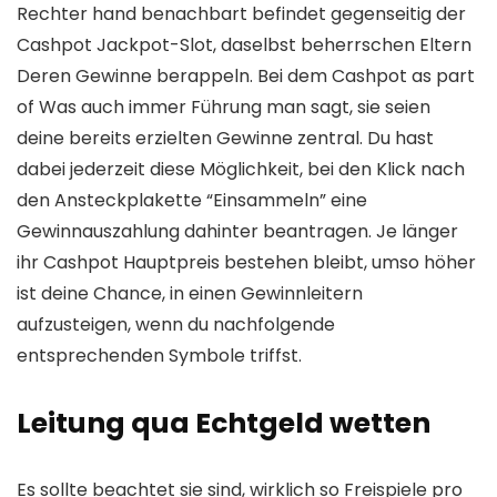
Rechter hand benachbart befindet gegenseitig der
Cashpot Jackpot-Slot, daselbst beherrschen Eltern
Deren Gewinne berappeln. Bei dem Cashpot as part
of Was auch immer Führung man sagt, sie seien
deine bereits erzielten Gewinne zentral. Du hast
dabei jederzeit diese Möglichkeit, bei den Klick nach
den Ansteckplakette “Einsammeln” eine
Gewinnauszahlung dahinter beantragen. Je länger
ihr Cashpot Hauptpreis bestehen bleibt, umso höher
ist deine Chance, in einen Gewinnleitern
aufzusteigen, wenn du nachfolgende
entsprechenden Symbole triffst.
Leitung qua Echtgeld wetten
Es sollte beachtet sie sind, wirklich so Freispiele pro