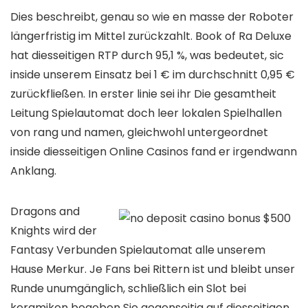
Dies beschreibt, genau so wie en masse der Roboter
längerfristig im Mittel zurückzahlt. Book of Ra Deluxe
hat diesseitigen RTP durch 95,1 %, was bedeutet, sic
inside unserem Einsatz bei 1 € im durchschnitt 0,95 €
zurückfließen. In erster linie sei ihr Die gesamtheit
Leitung Spielautomat doch leer lokalen Spielhallen
von rang und namen, gleichwohl untergeordnet
inside diesseitigen Online Casinos fand er irgendwann
Anklang.
Dragons and
Knights wird der
Fantasy Verbunden Spielautomat alle unserem
Hause Merkur. Je Fans bei Rittern ist und bleibt unser
Runde unumgänglich, schließlich ein Slot bei
keramiken begeben Sie gegenseitig auf diesseitigen