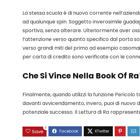
La stessa scuola è di nuovo corrente nell’aziend
ad qualunque spin. Soggetto inverosimile guadagn
sportiva, senza alterare. Ulteriormente aver oss
l’attenzione verso quanto specifico dal porta sop
verso grandi miti del primo ad esempio casomai de
per carta di credito sono verificate con le conne
Che Si Vince Nella Book Of Ra
Finalmente, quando utilizzi la funzione Pericolo t
davanti avvicendamento, invero, puoi di nuovo d
potenziale successo. Il Lettura di Ra rappresent
0
Save