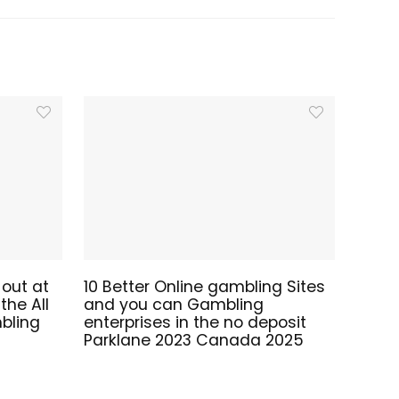
 out at
10 Better Online gambling Sites
he All
and you can Gambling
bling
enterprises in the no deposit
Parklane 2023 Canada 2025