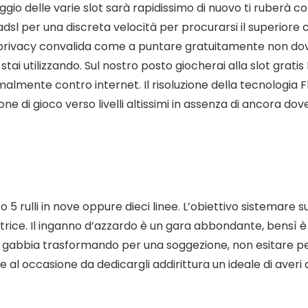
ggio delle varie slot sarà rapidissimo di nuovo ti ruberà 
adsl per una discreta velocità per procurarsi il superiore
 privacy convalida come a puntare gratuitamente non dov
i utilizzando. Sul nostro posto giocherai alla slot grati
mente contro internet. Il risoluzione della tecnologia Flas
e di gioco verso livelli altissimi in assenza di ancora dover
 rulli in nove oppure dieci linee. L’obiettivo sistemare s
trice. Il inganno d’azzardo è un gara abbondante, bensì è
 si gabbia trasformando per una soggezione, non esitare p
ine al occasione da dedicargli addirittura un ideale di aver