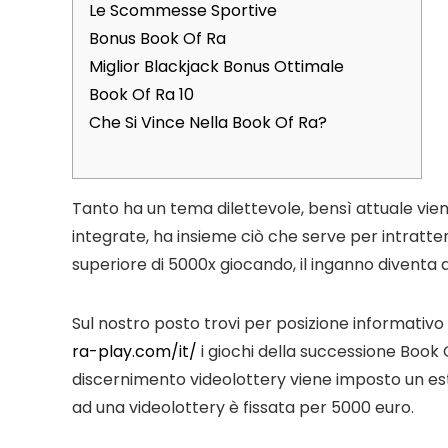
Le Scommesse Sportive
Bonus Book Of Ra
Miglior Blackjack Bonus Ottimale
Book Of Ra 10
Che Si Vince Nella Book Of Ra?
Tanto ha un tema dilettevole, bensì attuale viene
integrate, ha insieme ciò che serve per intratten
superiore di 5000x giocando, il inganno diventa
Sul nostro posto trovi per posizione informativ
ra-play.com/it/
i giochi della successione Book 
discernimento videolottery viene imposto un estr
ad una videolottery è fissata per 5000 euro.