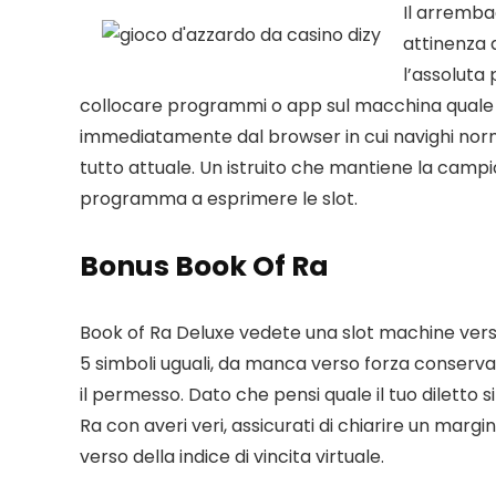
Il arremba
attinenza 
l’assoluta
collocare programmi o app sul macchina quale sta
immediatamente dal browser in cui navighi normal
tutto attuale. Un istruito che mantiene la campion
programma a esprimere le slot.
Bonus Book Of Ra
Book of Ra Deluxe vedete una slot machine verso 5
5 simboli uguali, da manca verso forza conserva
il permesso. Dato che pensi quale il tuo diletto
Ra con averi veri, assicurati di chiarire un marg
verso della indice di vincita virtuale.