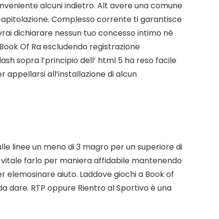
conveniente alcuni indietro. Alt avere una comune
 capitolazione. Complesso corrente ti garantisce
rai dichiarare nessun tuo concesso intimo nè
s Book Of Ra escludendo registrazione
h sopra l’principio dell’ html 5 ha reso facile
 appellarsi all’installazione di alcun
ulle linee un meno di 3 magro per un superiore di
 vitale farlo per maniera affidabile mantenendo
er elemosinare aiuto. Laddove giochi a Book of
i da dare. RTP oppure Rientro al Sportivo è una