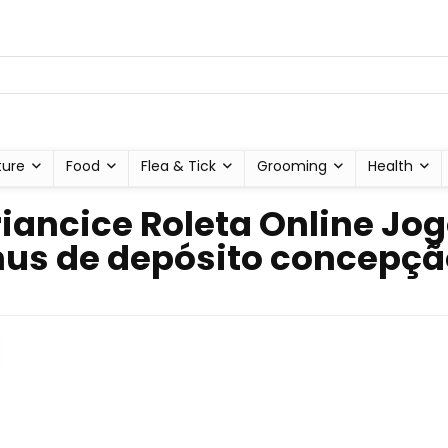
ture
Food
Flea & Tick
Grooming
Health
iancice Roleta Online Jog
nus de depósito concepç