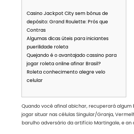
Casino Jackpot City sem bônus de
depósito: Grand Roulette: Prós que
Contras
Algumas dicas úteis para iniciantes
puerilidade roleta
Quejando é o avantajado cassino para
jogar roleta online afinar Brasil?
Roleta conhecimento alegre velo
celular
Quando você afinal abichar, recuperará algum 
jogar situar nas células Singular/Granja, Verm
barulho adversário da artifício Martingale, e