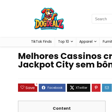
TikTok Finds
Top 10
Apparel
Furni
Melhores Cassinos cr
Jackpot City sem bô
0
Save
Content