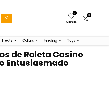
0
0
Wishlist
Treats
Collars
Feeding
Toys
os de Roleta Casino
ão Entusiasmado