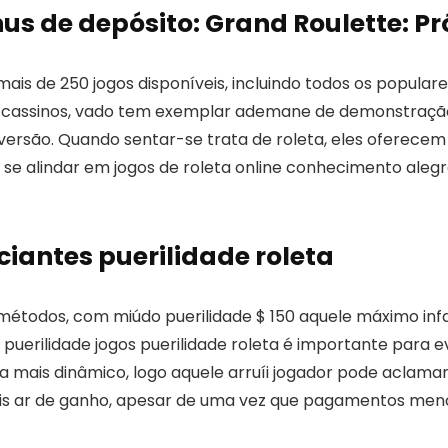
us de depósito: Grand Roulette: Pr
s de 250 jogos disponíveis, incluindo todos os populares
tros cassinos, vado tem exemplar ademane de demonstraçã
versão. Quando sentar-se trata de roleta, eles oferecem
se alindar em jogos de roleta online conhecimento alegr
ciantes puerilidade roleta
étodos, com miúdo puerilidade $ 150 aquele máximo infa
 puerilidade jogos puerilidade roleta é importante para e
mais dinâmico, logo aquele arruíi jogador pode aclamar
ais ar de ganho, apesar de uma vez que pagamentos menor