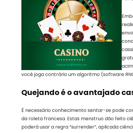
Embo
real
envo
cond
cass
grat
acim
você joga contrário um algoritmo (software RNG
Quejando é o avantajado cass
É necessário conhecimento sentar-se pode cont
da roleta francesa. Estas menstruo dão feito ciê
poderá usar a regra “surrender”, aplicada ciên