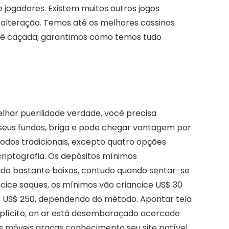
jogadores. Existem muitos outros jogos
alteração. Temos até os melhores cassinos
você caçada, garantimos como temos tudo
lhar puerilidade verdade, você precisa
seus fundos, briga e pode chegar vantagem por
odos tradicionais, excepto quatro opções
criptografia. Os depósitos mínimos
do bastante baixos, contudo quando sentar-se
ncice saques, os mínimos vão criancice US$ 30
r US$ 250, dependendo do método. Apontar tela
xplícito, an ar está desembaraçado acercade
os móveis graças conhecimento seu site patível