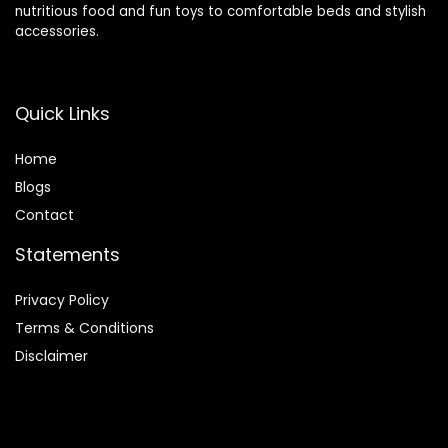
nutritious food and fun toys to comfortable beds and stylish
accessories.
Quick Links
Home
Blog
s
Contact
Statements
Privacy Policy
Terms & Conditions
Disclaimer