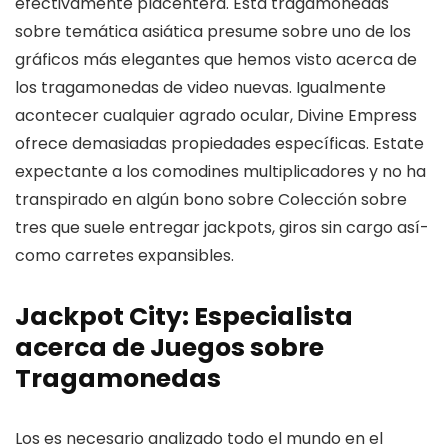
efectivamente placentera. Esta tragamonedas
sobre temática asiática presume sobre uno de los
gráficos más elegantes que hemos visto acerca de
los tragamonedas de video nuevas. Igualmente
acontecer cualquier agrado ocular, Divine Empress
ofrece demasiadas propiedades específicas. Estate
expectante a los comodines multiplicadores y no ha
transpirado en algún bono sobre Colección sobre
tres que suele entregar jackpots, giros sin cargo así­
como carretes expansibles.
Jackpot City: Especialista
acerca de Juegos sobre
Tragamonedas
Los es necesario analizado todo el mundo en el