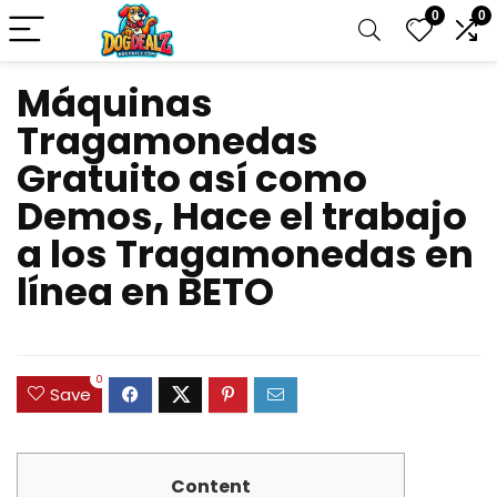
0
0
Máquinas
Tragamonedas
Gratuito así­ como
Demos, Hace el trabajo
a los Tragamonedas en
línea en BETO
0
Save
Content