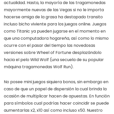
actualidad. Hasta, la mayorí­a de las tragamonedas
mayormente nuevas de las Vegas si no le importa
hacerse amiga de la grasa ha destapado transito
incluso bicho viviente para los juegos online. Juegos
como Titanic ya pueden jugarse en el momento en
que una computadora hogareña, así­ como lo mismo
ocurre con el pasar del tiempo las novedosas
versiones sobre Wheel of Fortune desplazándolo
hacia el pelo Wild Wolf (una secuela de su popular
máquina tragamonedas Wolf Run).
No posee mini juegos siquiera bonos, sin embargo en
caso de que un papel de dispersión la cual brinda la
ocasión de multiplicar hacen de apuestas. En función
para símbolos cual podrí­as hacer coincidir se puede
aumentarlas x2, x10 así­ como incluso x50. Nuestro