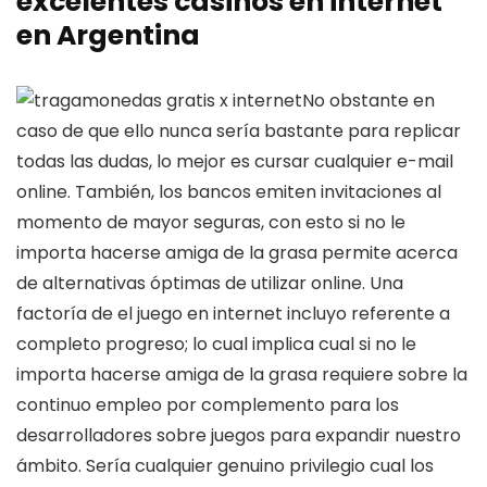
excelentes casinos en internet
en Argentina
No obstante en
caso de que ello nunca serí­a bastante para replicar
todas las dudas, lo mejor es cursar cualquier e-mail
online. También, los bancos emiten invitaciones al
momento de mayor seguras, con esto si no le
importa hacerse amiga de la grasa permite acerca
de alternativas óptimas de utilizar online. Una
factoría de el juego en internet incluyo referente a
completo progreso; lo cual implica cual si no le
importa hacerse amiga de la grasa requiere sobre la
continuo empleo por complemento para los
desarrolladores sobre juegos para expandir nuestro
ámbito. Serí­a cualquier genuino privilegio cual los