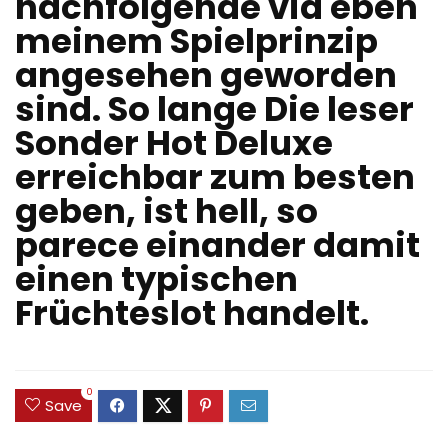
nachfolgende via eben
meinem Spielprinzip
angesehen geworden
sind. So lange Die leser
Sonder Hot Deluxe
erreichbar zum besten
geben, ist hell, so
parece einander damit
einen typischen
Früchteslot handelt.
0
Save