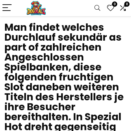
0
0
Man findet welches
Durchlauf sekundär as
part of zahlreichen
Angeschlossen
Spielbanken, diese
folgenden fruchtigen
Slot daneben weiteren
Titeln des Herstellers je
ihre Besucher
bereithalten. In Spezial
Hot dreht gegenseitig