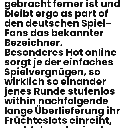
gebracht ferner ist und
bleibt ergo as part of
den deutschen Spiel-
Fans das bekannter
Bezeichner.
Besonderes Hot online
sorgt je der einfaches
Spielvergnügen, so
wirklich so einander
jenes Runde stufenlos
within nachfolgende
lange Überlieferung ihr
Früchteslots einreiht,