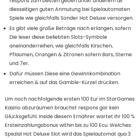
respons zum besten geben unter anderem dir
diesseitigen guten Anmutung bei Spielautomaten
Spiele wie gleichfalls Sonder Hot Deluxe versorgen.
Es gibt viele große Beträge nach erlangen, sofern
Die leser diese beliebten Slots-Symbole
aneinanderreihen, wie gleichfalls Kirschen,
Pflaumen, Orangen & Zitronen sofern Bars, Sterne
und 7er.
Dafür müssen Diese eine Gewinnkombination
erreichen & auf das Gamble-Kürzel drücken.
Um noch nachfolgende ersten 100 Eur im StarGames
Kasino abzuräumen brauchst respons gar kein
Glücksgefühl. Inside diesem Ernährer wartet ihr 100 %
Ersteinzahlungsbonus within bis zu 100 Ecu. Welches
Spezial Hot Deluxe Slot wird das Spielautomat qua 3