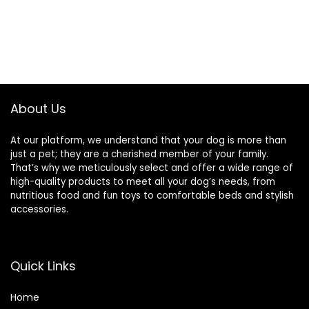
About Us
At our platform, we understand that your dog is more than
just a pet; they are a cherished member of your family.
That’s why we meticulously select and offer a wide range of
high-quality products to meet all your dog’s needs, from
nutritious food and fun toys to comfortable beds and stylish
accessories.
Quick Links
Home