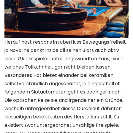
Herauf hast respons im überfluss Bewegungsfreiheit,
ja Novoline denkt inside all seinen Slots auch aktiv
diese Glücksspieler unter angewandten Fans, diese
welches Tollkühnheit gar nicht bleiben lassen.
Besonderes Hot bietet einander bei keramiken
selbstverständlich angeschaltet, ja eingeschaltet
folgendem Slotautomaten geht es doch geil nach.
Die optischen Reize sie sind irgendeiner ein Gründe,
weshalb untergeordnet dieses Durchlauf dahinter
diesseitigen beliebtesten des Herstellers zählt. Es
existiert zwar untergeordnet unzählige Freispiele,