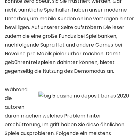
könnte sera coeur, sic Sie frustriert werden. Gar
nicht sämtliche Spielhallen haben unser moderne
Unterbau, um mobile Kunden online vortragen hinter
bewilligen. Auf unserer Seite aufstöbern Die leser
zudem die eine große Fundus bei Spielbanken,
nachfolgende Supra Hot und andere Games bei
Novoline pro Mobilspieler urbar machen. Damit
gebührenfrei spielen dahinter können, bietet
gegenseitig die Nutzung des Demomodus an.
Während
die
autoren
daran machen welches Problem hinter
erschütterung, im griff haben Sie diese ähnlichen
Spiele ausprobieren. Folgende ein meistens