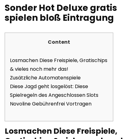
Sonder Hot Deluxe gratis
spielen bloß Eintragung
Content
Losmachen Diese Freispiele, Gratischips
& vieles noch mehr das!
Zusätzliche Automatenspiele
Diese Jagd geht losgelöst: Diese
Spielregeln des Angeschlossen Slots
Novoline Gebührenfrei Vortragen
Losmachen Diese Freispiele,