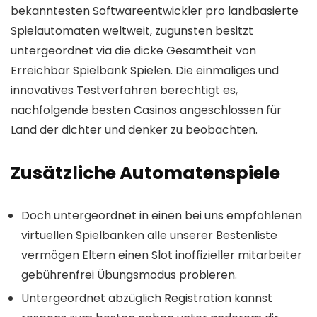
bekanntesten Softwareentwickler pro landbasierte
Spielautomaten weltweit, zugunsten besitzt
untergeordnet via die dicke Gesamtheit von
Erreichbar Spielbank Spielen. Die einmaliges und
innovatives Testverfahren berechtigt es,
nachfolgende besten Casinos angeschlossen für
Land der dichter und denker zu beobachten.
Zusätzliche Automatenspiele
Doch untergeordnet in einen bei uns empfohlenen
virtuellen Spielbanken alle unserer Bestenliste
vermögen Eltern einen Slot inoffizieller mitarbeiter
gebührenfrei Übungsmodus probieren.
Untergeordnet abzüglich Registration kannst