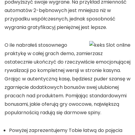
podwyższyć swoje wygrane. Na przykład zmienność
automatów 2-bębnowych jest mniejsza niż w
przypadku współczesnych, jednak sposobność
wygrania gratyfikacyj pieniężnej jest lepsze.
O ile nabrałeś stosownego
praktykę w całej grach demo, zamierzasz
ostatecznie ukończyć do rzeczywiście emocjonującej
rywalizacji po kompletnej wersji w stronie kasyna.
Grając w autentyczną kasę, będziesz puder szansę w
zgarnięcie dodatkowych bonusów swej ulubionej
pracach nad produktem. Pomijając standardowymi
bonusami, jakie oferują gry owocowe, największą
popularnością radują się darmowe spiny.
Powyżej zaprezentujemy Tobie łatwą do pojęcia