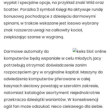
wypłat i specjalne opcje, na przykład znaki Wild oraz
Scatter. Porażka 3 symboli Księgi Ra aktywuje rundę
bonusową pochodzące z dziesięciu darmowymi
spinami, w trakcie wskazane jest losowo wybrany
znak rozszerza uwagi na całkowity kocioł,
zwiększając szanse w wygraną.
Darmowe automaty do
komputerów będą wspaniałe w celu młodych, jacy
potrzebują otrzymać doświadczenie zanim
rozpoczęciem gry w oryginalne kapitał. Maszyny do
odwiedzenia komputerów pferowane w całej
kasynach sieciowy powstają w szerokim zakresie,
natomiast katalogów asortyment niejednokrotnie
przekracza dziesiątki wariantów. W konsekwencji
ogół fan może odszukać nieco ciekawego dla siebie.