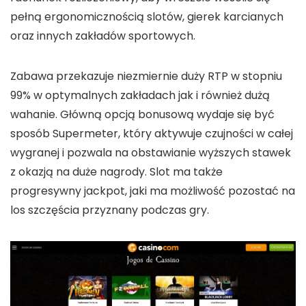
pełną ergonomicznością slotów, gierek karcianych
oraz innych zakładów sportowych.
Zabawa przekazuje niezmiernie duży RTP w stopniu
99% w optymalnych zakładach jak i również dużą
wahanie. Główną opcją bonusową wydaje się być
sposób Supermeter, który aktywuje czujności w całej
wygranej i pozwala na obstawianie wyższych stawek
z okazją na duże nagrody. Slot ma także
progresywny jackpot, jaki ma możliwość pozostać na
los szczęścia przyznany podczas gry.