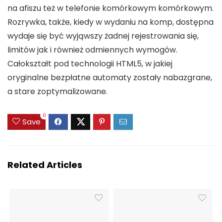
na afiszu też w telefonie komórkowym komórkowym.
Rozrywka, także, kiedy w wydaniu na komp, dostępna
wydaje się być wyjąwszy żadnej rejestrowania się,
limitów jak i również odmiennych wymogów.
Całokształt pod technologii HTML5, w jakiej
oryginalne bezpłatne automaty zostały nabazgrane,
a stare zoptymalizowane.
0
Save
Related Articles