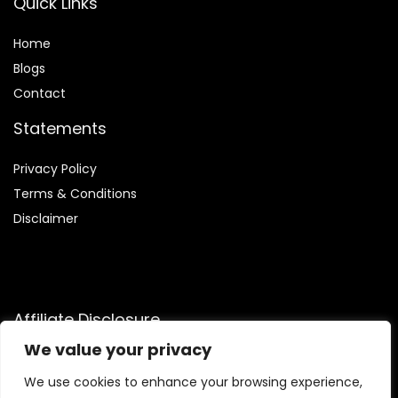
Quick Links
Home
Blog
s
Contact
Statements
Privacy Policy
Terms & Conditions
Disclaimer
Affiliate Disclosure
We value your privacy
Disclosure:
We are participants in the Amazon Services LLC
Associates Program, an affiliate advertising program
We use cookies to enhance your browsing experience,
designed to provide a means for us to earn fees by linking to