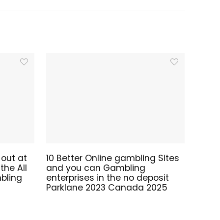
 out at
10 Better Online gambling Sites
he All
and you can Gambling
bling
enterprises in the no deposit
Parklane 2023 Canada 2025