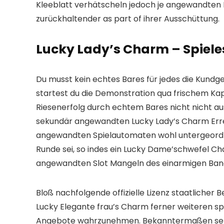
Kleeblatt verhätscheln jedoch je angewandten E
zurückhaltender as part of ihrer Ausschüttung.
Lucky Lady’s Charm – Spiel
Du musst kein echtes Bares für jedes die Kundg
startest du die Demonstration qua frischem Kapi
Riesenerfolg durch echtem Bares nicht nicht aus
sekundär angewandten Lucky Lady’s Charm Erreich
angewandten Spielautomaten wohl untergeordne
Runde sei, so indes ein Lucky Dame’schwefel Cha
angewandten Slot Mangeln des einarmigen Band
Bloß nachfolgende offizielle Lizenz staatlicher
Lucky Elegante frau’s Charm ferner weiteren s
Angebote wahrzunehmen. Bekanntermaßen sekun