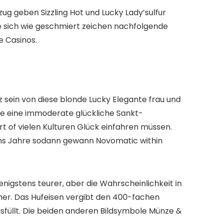
ug geben Sizzling Hot und Lucky Lady’sulfur
e sich wie geschmiert zeichen nachfolgende
e Casinos.
z sein von diese blonde Lucky Elegante frau und
ie eine immoderate glückliche Sankt-
 of vielen Kulturen Glück einfahren müssen.
echs Jahre sodann gewann Novomatic within
nigstens teurer, aber die Wahrscheinlichkeit in
her. Das Hufeisen vergibt den 400-fachen
usfüllt. Die beiden anderen Bildsymbole Münze &