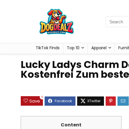
TikTok Finds
Top 10
Apparel
Furni
Lucky Ladys Charm De
Kostenfrei Zum best
0
Save
Content