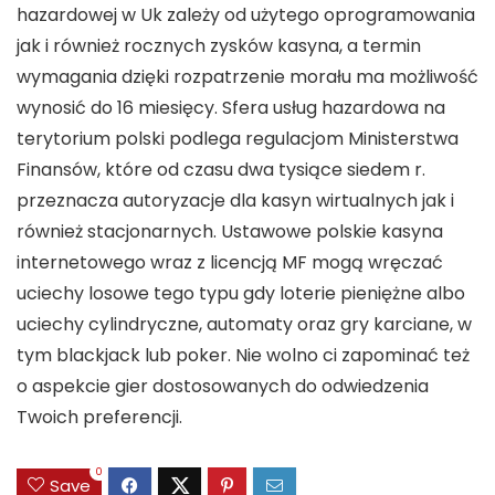
hazardowej w Uk zależy od użytego oprogramowania
jak i również rocznych zysków kasyna, a termin
wymagania dzięki rozpatrzenie morału ma możliwość
wynosić do 16 miesięcy. Sfera usług hazardowa na
terytorium polski podlega regulacjom Ministerstwa
Finansów, które od czasu dwa tysiące siedem r.
przeznacza autoryzacje dla kasyn wirtualnych jak i
również stacjonarnych. Ustawowe polskie kasyna
internetowego wraz z licencją MF mogą wręczać
uciechy losowe tego typu gdy loterie pieniężne albo
uciechy cylindryczne, automaty oraz gry karciane, w
tym blackjack lub poker. Nie wolno ci zapominać też
o aspekcie gier dostosowanych do odwiedzenia
Twoich preferencji.
0
Save