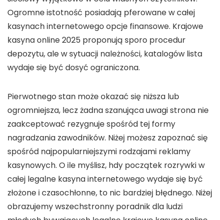
Ogromne istotność posiadają pferowane w całej
kasynach internetowego opcje finansowe. Krajowe
kasyna online 2025 proponują sporo procedur
depozytu, ale w sytuacji należności, katalogów lista
wydaje się być dosyć ograniczona.
Pierwotnego stan może okazać się niższa lub
ogromniejsza, lecz żadna szanująca uwagi strona nie
zaakceptować rezygnuje spośród tej formy
nagradzania zawodników. Niżej możesz zapoznać się
spośród najpopularniejszymi rodzajami reklamy
kasynowych. O ile myślisz, hdy początek rozrywki w
całej legalne kasyna internetowego wydaje się być
złożone i czasochłonne, to nic bardziej błędnego. Niżej
obrazujemy wszechstronny poradnik dla ludzi