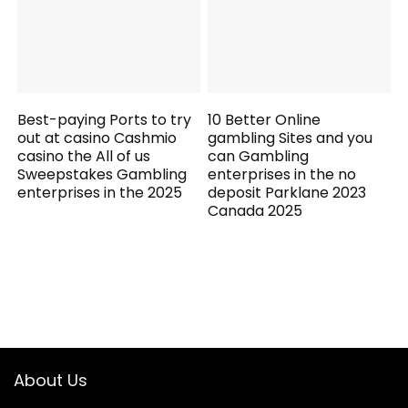
Best-paying Ports to try
10 Better Online
out at casino Cashmio
gambling Sites and you
casino the All of us
can Gambling
Sweepstakes Gambling
enterprises in the no
enterprises in the 2025
deposit Parklane 2023
Canada 2025
About Us