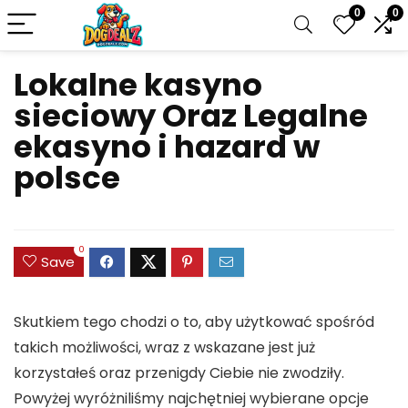
0
0
Lokalne kasyno
sieciowy Oraz Legalne
ekasyno i hazard w
polsce
0
Save
Skutkiem tego chodzi o to, aby użytkować spośród
takich możliwości, wraz z wskazane jest już
korzystałeś oraz przenigdy Ciebie nie zwodziły.
Powyżej wyróżniliśmy najchętniej wybierane opcje