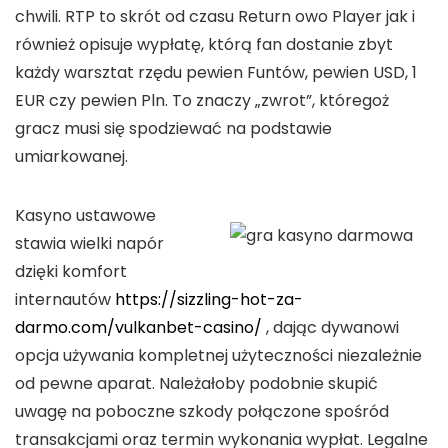
chwili. RTP to skrót od czasu Return owo Player jak i
również opisuje wypłatę, którą fan dostanie zbyt
każdy warsztat rzędu pewien Funtów, pewien USD, 1
EUR czy pewien Pln. To znaczy „zwrot”, któregoż
gracz musi się spodziewać na podstawie
umiarkowanej.
Kasyno ustawowe
stawia wielki napór
dzięki komfort
internautów
https://sizzling-hot-za-
darmo.com/vulkanbet-casino/
, dając dywanowi
opcja używania kompletnej użyteczności niezależnie
od pewne aparat. Należałoby podobnie skupić
uwagę na poboczne szkody połączone spośród
transakcjami oraz termin wykonania wypłat. Legalne