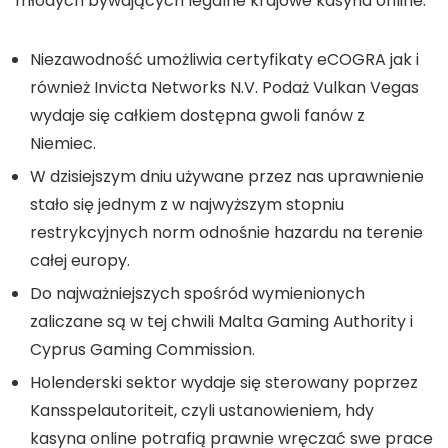
młodych bywających legalne krajowe kasyna online.
Niezawodność umożliwia certyfikaty eCOGRA jak i
również Invicta Networks N.V. Podaż Vulkan Vegas
wydaje się całkiem dostępna gwoli fanów z
Niemiec.
W dzisiejszym dniu używane przez nas uprawnienie
stało się jednym z w najwyższym stopniu
restrykcyjnych norm odnośnie hazardu na terenie
całej europy.
Do najważniejszych spośród wymienionych
zaliczane są w tej chwili Malta Gaming Authority i
Cyprus Gaming Commission.
Holenderski sektor wydaje się sterowany poprzez
Kansspelautoriteit, czyli ustanowieniem, hdy ​​
kasyna online potrafią prawnie wręczać swe prace