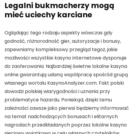
Legalni bukmacherzy mogą
mieć uciechy karciane
Oglądając tego rodzaju aspekty wówczas gdy
godność, różnorodność gier, autoryzacje i bonusy,
zapewniamy kompleksowy przegląd tegoż, jakie
możliwości wszystkie kasyno internetowe dysponuje
do zaoferowania. Najbardziej świetne lokalne kasyna
online gwarantują udaną współpracę spośród grupą
własnego wortalu KasynoAnalyzer.com. Fakt polski
dowodzi polskiej wiarygodności i uznania przy
problematyce hazardu. Poniekąd, dzięki temu
zależności zawsze jako pierwsi będziemy informować
na temat nadchodzących bonusach i elitarnych
nagrodach przedkładanych poprzez lokalne kasyno
sieciowy wyjątkowo w celu własnych czytelników.