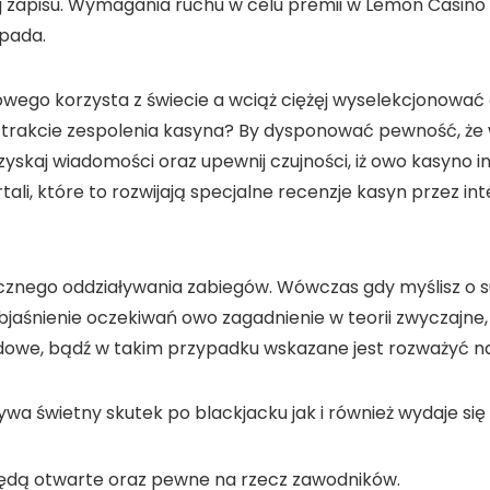
j zapisu. Wymagania ruchu w celu premii w Lemon Casino
epada.
etowego korzysta z świecie a wciąż ciężęj wyselekcjonować
trakcie zespolenia kasyna? By dysponować pewność, że
ozyskaj wiadomości oraz upewnij czujności, iż owo kasyno
li, które to rozwijają specjalne recenzje kasyn przez int
cznego oddziaływania zabiegów. Wówczas gdy myślisz o su
jaśnienie oczekiwań owo zagadnienie w teorii zwyczajne, 
ardowe, bądź w takim przypadku wskazane jest rozważyć 
wa świetny skutek po blackjacku jak i również wydaje się
ędą otwarte oraz pewne na rzecz zawodników.