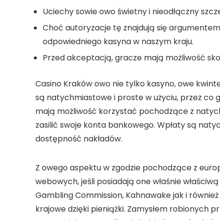
Uciechy sowie owo świetny i nieodłączny szc
Choć autoryzacje tę znajdują się argumentem 
odpowiedniego kasyna w naszym kraju.
Przed akceptacją, gracze mają możliwość sko
Casino Kraków owo nie tylko kasyno, owe kwint
są natychmiastowe i proste w użyciu, przez co gr
mają możliwość korzystać pochodzące z natych
zasilić swoje konta bankowego. Wpłaty są naty
dostępność nakładów.
Z owego aspektu w zgodzie pochodzące z europ
webowych, jeśli posiadają one właśnie właściwą
Gambling Commission, Kahnawake jak i również Cu
krajowe dzięki pieniążki. Zamysłem robionych p