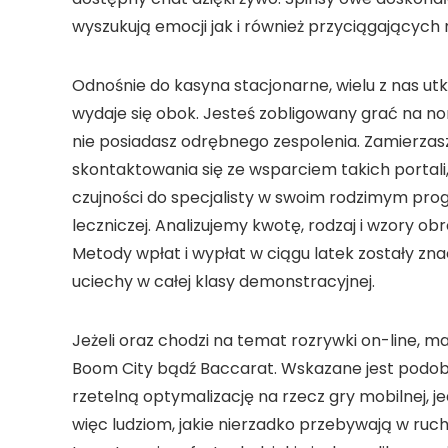
wyszukują emocji jak i również przyciągających 
Odnośnie do kasyna stacjonarne, wielu z nas utk
wydaje się obok. Jesteś zobligowany grać na n
nie posiadasz odrębnego zespolenia. Zamierzas
skontaktowania się ze wsparciem takich portal
czujności do specjalisty w swoim rodzimym pr
leczniczej. Analizujemy kwotę, rodzaj i wzory o
Metody wpłat i wypłat w ciągu latek zostały zna
uciechy w całej klasy demonstracyjnej.
Jeżeli oraz chodzi na temat rozrywki on-line, m
Boom City bądź Baccarat. Wskazane jest podobni
rzetelną optymalizację na rzecz gry mobilnej, 
więc ludziom, jakie nierzadko przebywają w ruch