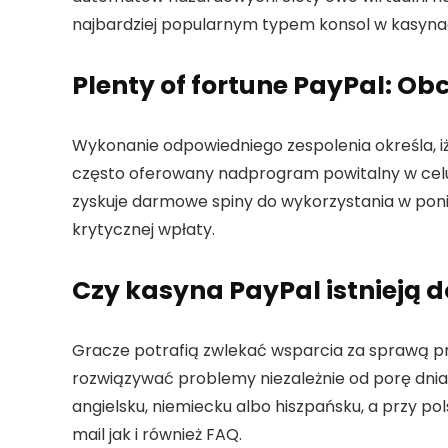
najbardziej popularnym typem konsol w kasyna
Plenty of fortune PayPal: Ob
Wykonanie odpowiedniego zespolenia określa, iż 
często oferowany nadprogram powitalny w celu o
zyskuje darmowe spiny do wykorzystania w poni
krytycznej wpłaty.
Czy kasyna PayPal istnieją 
Gracze potrafią zwlekać wsparcia za sprawą p
rozwiązywać problemy niezależnie od porę dnia. 
angielsku, niemiecku albo hiszpańsku, a przy po
mail jak i również FAQ.