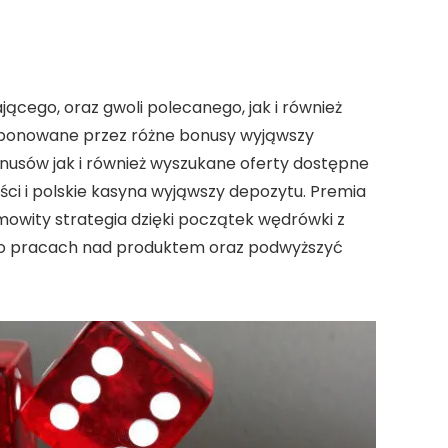
ącego, oraz gwoli polecanego, jak i również
oponowane przez różne bonusy wyjąwszy
onusów jak i również wyszukane oferty dostępne
ci i polskie kasyna wyjąwszy depozytu. Premia
mowity strategia dzięki początek wędrówki z
 po pracach nad produktem oraz podwyższyć