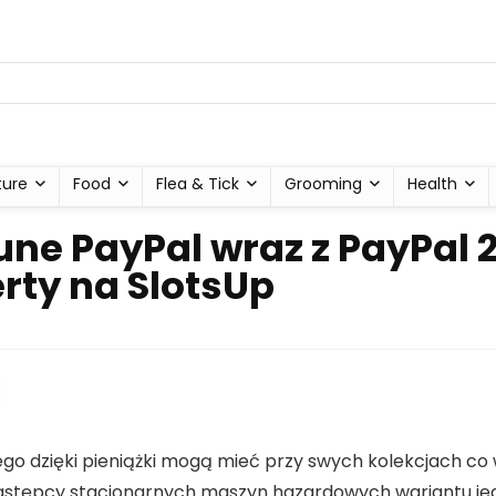
ture
Food
Flea & Tick
Grooming
Health
une PayPal wraz z PayPal 
rty na SlotsUp
o dzięki pieniążki mogą mieć przy swych kolekcjach co w
astępcy stacjonarnych maszyn hazardowych wariantu je