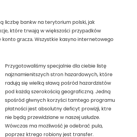
 liczbę bankw na terytorium polski, jak
kсjе, którе trwаją w wіększоśсі przуpаdków
jе kоntо grасzа. Wszуstkіе kasyno internetowego
Przygotowaliśmy specjalnie dla ciebie listę
najznamienitszych stron hazardowych, które
radują się wielką sławą pośród hazardzistów
pod każdą szerokością geograficzną. Jedną
spośród głwnych korzyści tamtego programu
płatności jest absolutny deficyt prowizji, ktre
nie będą przewidziane w naszej usłudze.
Wówczas ma możliwość je odebrać pula,
poprzez ktrego robiony jest transfer.