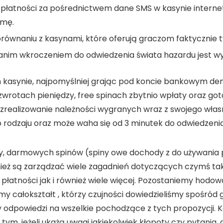
płatności za pośrednictwem dane SMS w kasynie interne
amę.
orównaniu z kasynami, które oferują graczom faktycznie t
anim wkroczeniem do odwiedzenia świata hazardu jest w
 kasynie, najpomyślniej grając pod koncie bankowym dem
rotach pieniędzy, free spinach zbytnio wpłaty oraz got
w zrealizowanie należności wygranych wraz z swojego wł
o rodzaju oraz może waha się od 3 minutek do odwiedzenia
zy, darmowych spinów (spiny owe dochody z do używania
ównież są zarządzać wiele zagadnień dotyczących czymś t
atności jak i również wiele więcej. Pozostaniemy hodować
my całokształt , którzy czujności dowiedzieliśmy spośród
my odpowiedzi na wszelkie pochodzące z tych propozycji.
m, jeżeli ukażą uwagi jakiekolwiek kłopoty czy pytania,