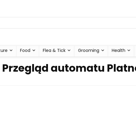
ture
Food
Flea & Tick
Grooming
Health
 Przegląd automatu Plat