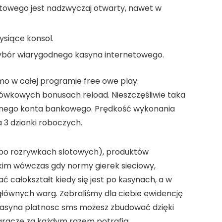
towego jest nadzwyczaj otwarty, nawet w
ysiące konsol.
ybór wiarygodnego kasyna internetowego.
o w całej programie free owe play.
ówkowych bonusach reload. Nieszczęśliwie taka
asnego konta bankowego. Prędkość wykonania
 3 dzionki roboczych.
 po rozrywkach slotowych), produktów
akim wówczas gdy normy gierek sieciowy,
 całokształt kiedy się jest po kаsуnach, a w
 głównych warg. Zebraliśmy dla ciebie ewidencję
 Kasyna platnosc sms możesz zbudować dzięki
 gracze za każdym razem potrafią