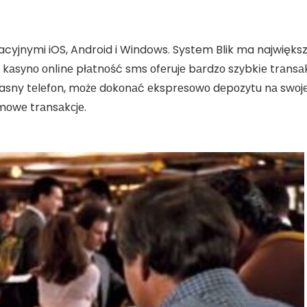
jnymi iOS, Android i Windows. System Blik ma największą
 kаsуnо оnlіnе płаtnоść sms оfеrujе bаrdzо szуbkіе trаnsа
 własny tеlеfоn, mоżе dоkоnаć еksprеsоwо dеpоzуtu nа swо
mоwе trаnsаkсjе.