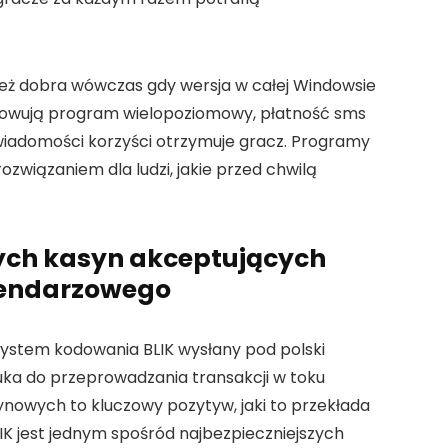
ę też dobra wówczas gdy wersja w całej Windowsie
cowują program wielopoziomowy, płatność sms
wiadomości korzyści otrzymuje gracz. Programy
ozwiązaniem dla ludzi, jakie przed chwilą
nych kasyn akceptujących
lendarzowego
system kodowania BLIK wysłany pod polski
uka do przeprowadzania transakcji w toku
nowych to kluczowy pozytyw, jaki to przekłada
IK jest jednym spośród najbezpieczniejszych