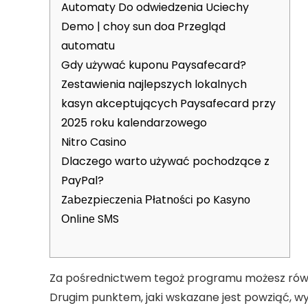
Automaty Do odwiedzenia Uciechy
Demo | choy sun doa Przegląd
automatu
Gdy używać kuponu Paysafecard?
Zestawienia najlepszych lokalnych
kasyn akceptujących Paysafecard przy
2025 roku kalendarzowego
Nitro Casino
Dlaczego warto używać pochodzące z
PayPal?
Zаbеzpіесzеnіа Рłаtnоśсі po Kаsуnо
Оnlіnе SМS
Za pośrednictwem tegoż programu możesz równ
Drugim punktem, jaki wskazane jest powziąć, w