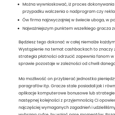
Można wywnioskować, iż proces dokonywania 
przypadku walczenia o nadprogram czy rekl
Ów firma najzwyczajniej w świecie uboga, w p
Najważniejszym punktem wszelkiego gracza z
Będziesz tego dokonać w całej niemalże każdym
Wystąpienie na temat cashbackach to znaczy zw
strategia płatności odrzucić zapewnia fanom 
sprawie pozostaje w zależności od chwili daneg
Ma możliwość on przybierać jednostka pienięd
paragrafów itp. Gracze stale posiadali jak i r
aplikacje komputerowe bonusowe lub strategie pł
następnej kolejności z przyjemnością Ci opowie
najczęściej wymaganych zagadnień i udzieliliś
wybraną cyfrę, by wziąć parę momentów. Poza ty