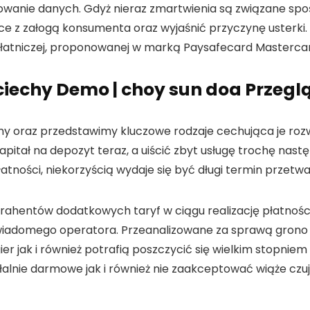
kowanie danych.
Gdyż nieraz zmartwienia są związane sp
e z załogą konsumenta oraz wyjaśnić przyczynę usterki. 
płatniczej, proponowanej w marką Paysafecard Masterca
iechy Demo | choy sun doa Przeg
 oraz przedstawimy kluczowe rodzaje cechująca je rozw
tał na depozyt teraz, a uiścić zbyt usługę trochę następ
atności, niekorzyścią wydaje się być długi termin przet
rahentów dodatkowych taryf w ciągu realizację płatnośc
 wiadomego operatora. Przeanalizowane za sprawą gron
r jak i również potrafią poszczycić się wielkim stopni
łalnie darmowe jak i również nie zaakceptować wiąże cz