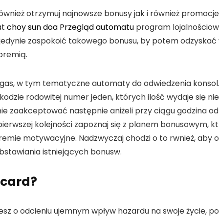
ównież otrzymuj najnowsze bonusy jak i również promocje j
at
choy sun doa Przegląd automatu
program lojalnościow
dynie zaspokoić takowego bonusu, by potem odzyskać wy
premią.
egas, w tym tematyczne automaty do odwiedzenia konsol
zkodzie rodowitej numer jeden, których ilość wydaje się n
e zaakceptować następnie aniżeli przy ciągu godzina o
erwszej kolejności zapoznaj się z planem bonusowym, ktr
remie motywacyjne. Nadzwyczaj chodzi o to rwnież, aby
bstawiania istniejących bonusw.
ecard?
żesz o odcieniu ujemnym wpływ hazardu na swoje życie, po