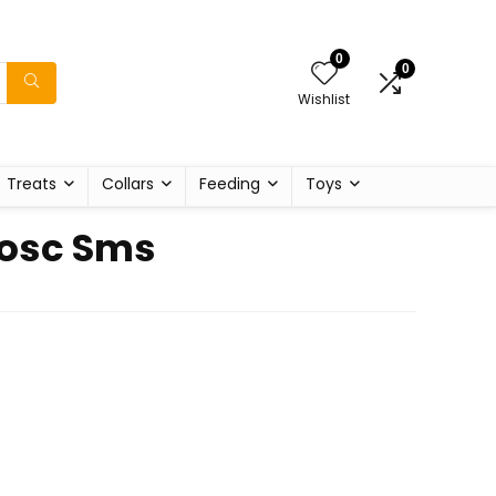
0
0
Wishlist
Treats
Collars
Feeding
Toys
nosc Sms