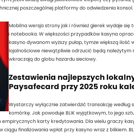
nicznej poszczególnej platformy do odwiedzenia konsol.
Mobilna wersja strony jak i również gierek wydaje si
i notebooka. W większości przypadków kasyna opra
kasyno dywanom wyższy pułap, tymże większą ilość 
lojalnościowe niewątpliwie odrzucić będą należytym r
wkraczają do globu hazardu sieciowy.
Zestawienia najlepszych lokal
Paysafecard przy 2025 roku ka
Wystarczy wyłącznie zatwierdzić transakcję według 
komórkę. Jak powoduje BLIK wyjątkowym, to jego szt
mpirycznych karty kredytowania. Dla wielu graczy kasy
ciągu finalizowania wpłat przy kasyno wraz z blikiem. BL