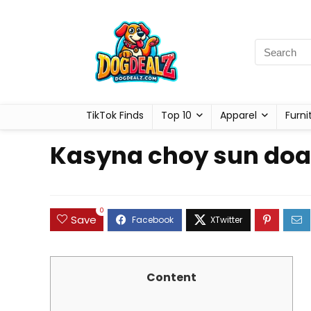
TikTok Finds
Top 10
Apparel
Furni
Kasyna choy sun doa
0
Save
Content