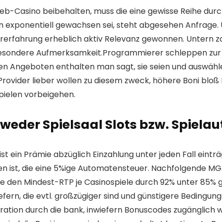
-Casino beibehalten, muss die eine gewisse Reihe durch
n exponentiell gewachsen sei, steht abgesehen Anfrage. 
ererfahrung erheblich aktiv Relevanz gewonnen. Untern za
esondere Aufmerksamkeit.Programmierer schleppen zur Ge
nen Angeboten enthalten man sagt, sie seien und auswähle
rovider lieber wollen zu diesem zweck, höhere Boni bloß
spielen vorbeigehen.
weder Spielsaal Slots bzw. Spiela
t ein Prämie abzüglich Einzahlung unter jeden Fall einträg
ten ist, die eine 5%ige Automatensteuer. Nachfolgende MG
ert je den Mindest-RTP je Casinospiele durch 92% unter 8
liefern, die evtl. großzügiger sind und günstigere Bedin
ration durch die bank, inwiefern Bonuscodes zugänglich we