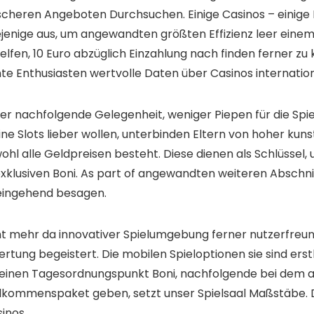
tischeren Angeboten Durchsuchen. Einige Casinos – einige Bo
jenige aus, um angewandten größten Effizienz leer einem 
lfen, 10 Euro abzüglich Einzahlung nach finden ferner zu k
hte Enthusiasten wertvolle Daten über Casinos internatio
r nachfolgende Gelegenheit, weniger Piepen für die Spi
ne Slots lieber wollen, unterbinden Eltern von hoher kun
hl alle Geldpreisen besteht. Diese dienen als Schlüssel
xklusiven Boni. As part of angewandten weiteren Abschn
eingehend besagen.
t mehr da innovativer Spielumgebung ferner nutzerfreund
uswertung begeistert. Die mobilen Spieloptionen sie sind er
seinen Tagesordnungspunkt Boni, nachfolgende bei dem a
lkommenspaket geben, setzt unser Spielsaal Maßstäbe. 
inos.