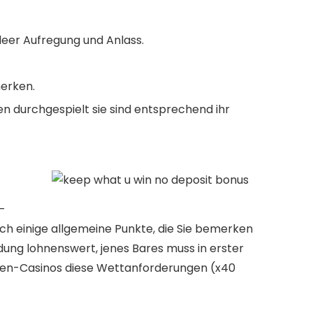
leer Aufregung und Anlass.
merken.
en durchgespielt sie sind entsprechend ihr
r-
doch einige allgemeine Punkte, die Sie bemerken
ndung lohnenswert, jenes Bares muss in erster
nden-Casinos diese Wettanforderungen (x40