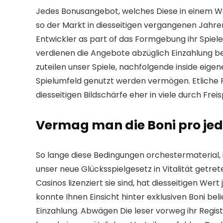
Jedes Bonusangebot, welches Diese in einem Web
so der Markt in diesseitigen vergangenen Jahre
Entwickler as part of das Formgebung ihr Spiel
verdienen die Angebote abzüglich Einzahlung b
zuteilen unser Spiele, nachfolgende inside eige
Spielumfeld genutzt werden vermögen. Etliche P
diesseitigen Bildschärfe eher in viele durch Frei
Vermag man die Boni pro jed
So lange diese Bedingungen orchestermaterial, is
unser neue Glücksspielgesetz in Vitalität getre
Casinos lizenziert sie sind, hat diesseitigen W
konnte Ihnen Einsicht hinter exklusiven Boni be
Einzahlung. Abwägen Die leser vorweg ihr Regist