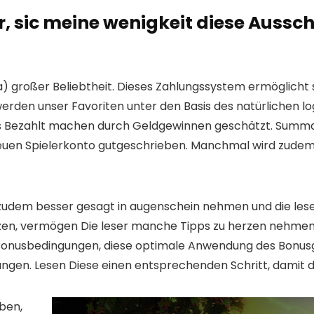
r, sic meine wenigkeit diese Aussc
rna) großer Beliebtheit. Dieses Zahlungssystem ermöglic
z werden unser Favoriten unter den Basis des natürlichen l
s Bezahlt machen durch Geldgewinnen geschätzt. Summa 
uen Spielerkonto gutgeschrieben. Manchmal wird zudem
udem besser gesagt in augenschein nehmen und die leser 
utzen, vermögen Die leser manche Tipps zu herzen nehmen
n Bonusbedingungen, diese optimale Anwendung des Bon
n. Lesen Diese einen entsprechenden Schritt, damit deta
ben,