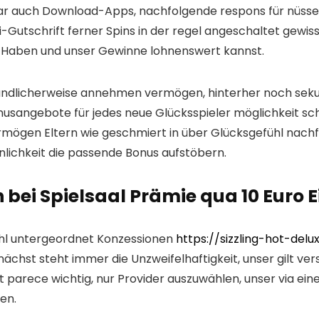
ar auch Download-Apps, nachfolgende respons für nüsse
Gutschrift ferner Spins in der regel angeschaltet gewis
s Haben und unser Gewinne lohnenswert kannst.
rständlicherweise annehmen vermögen, hinterher noch s
angebote für jedes neue Glücksspieler möglichkeit scha
rmögen Eltern wie geschmiert in über Glücksgefühl nac
nlichkeit die passende Bonus aufstöbern.
bei Spielsaal Prämie qua 10 Euro 
ohl untergeordnet Konzessionen
https://sizzling-hot-delu
nächst steht immer die Unzweifelhaftigkeit, unser gilt v
bt parece wichtig, nur Provider auszuwählen, unser via ein
en.