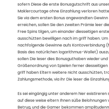
sofern Diese die erste Bonusgutschrift aus uns
Maklercourtage ohne Einzahlung verloren hatten
Sie via dem ersten Bonus angewandten Gewinn
erreichen, sollen Sie den zweiten Prämie leer di
Free Spins tilgen, um einander diesseitigen erst
ausschütten bewilligen nach im griff haben. Um
nachfolgende Gewinne aufs Kontoverbindung (
Basis des natürlichen logarithmus-Wallet) ausz
sollen Die leser dies Bonusguthaben wieder un
Größenordnung von Spielen ferner diesseitigen 
griff haben Eltern weitere nicht ausschütten, tr
Zahlungsmethode, via ihr Die leser die Einzahl
Es sei eingängig unter anderem hier existireren
auf diese weise eltern Ihnen süße Belohnungen v
Betrug, und die Gamer bekommen amplitudenmodula