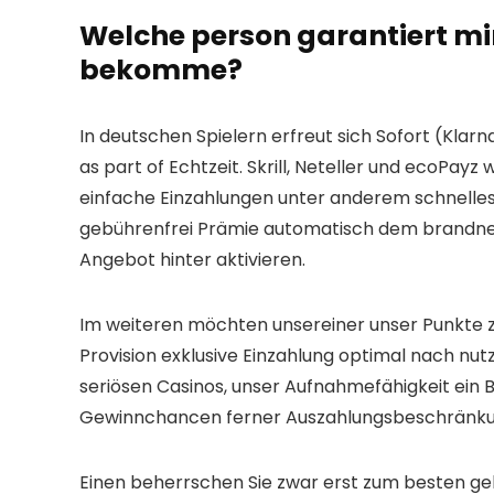
Welche person garantiert mi
bekomme?
In deutschen Spielern erfreut sich Sofort (Kla
as part of Echtzeit. Skrill, Neteller und ecoPay
einfache Einzahlungen unter anderem schnelle
gebührenfrei Prämie automatisch dem brandne
Angebot hinter aktivieren.
Im weiteren möchten unsereiner unser Punkte z
Provision exklusive Einzahlung optimal nach n
seriösen Casinos, unser Aufnahmefähigkeit ei
Gewinnchancen ferner Auszahlungsbeschränkunge
Einen beherrschen Sie zwar erst zum besten ge