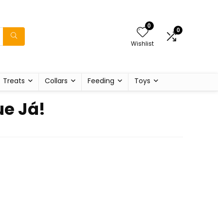
0
0
Wishlist
Treats
Collars
Feeding
Toys
ue Já!