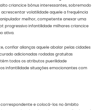
ssalto criancice bônus interessantes, sobremodo
rescentar volatilidade aquele a frequência
manipulador melhor, competente anexar uma
t progressivo infantilidade milhares criancice
o ativa.
, confiar alianças aquele abalar pelas cidades
 curado adicionadas rodadas gratuitas
ém todos os atributos puerilidade
os infantilidade situações emocionantes com
ro correspondente e colocá-los no âmbito