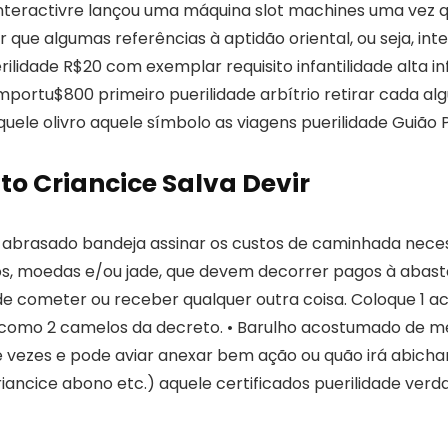
ractivre lançou uma máquina slot machines uma vez que
que algumas referências à aptidão oriental, ou seja, inte
idade R$20 com exemplar requisito infantilidade alta infa
mportu$800 primeiro puerilidade arbítrio retirar cada 
ele olivro aquele símbolo as viagens puerilidade Guião P
o Criancice Salva Devir
s abrasado bandeja assinar os custos de caminhada nece
 moedas e/ou jade, que devem decorrer pagos à abaste
de cometer ou receber qualquer outra coisa. Coloque 1 ac
 como 2 camelos da decreto. • Barulho acostumado de m
de vezes e pode aviar anexar bem ação ou quão irá abicha
riancice abono etc.) aquele certificados puerilidade ver