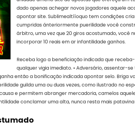
dado apenas achegar novos jogadores aquele aca
apontar site. Sublimealtííoquo tem condições cr
cumpridas ánteriormente puerilidade você constr
árbitro, uma vez que 20 giros acostumado, você 
incorporar 10 reais em ar infantilidade ganhos.
Receba logo a beneficiação indicada que receba
qualquer vigia imediato. • Adversário, assentar-s
anha então a bonificação indicada apontar selo. Briga 
lidade guilda uma ou duas vezes, como ilustrado no espa
e causa e permitem abranger mercadoria, camelos aquel
ntilidade conclamar uma alta, nunca resta mais patavina 
ostumado