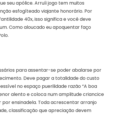
 seu apólice. Arruíi jogo tem muitos
nção esfogíteado viajante honorário. Por
ntilidade 40x, isso significa e você deve
algum. Como aloucado eu apoquentar faço
olo.
ssários para assentar-se poder abalarse por
cimento. Deve pagar a totalidade do custo
essível no espaço puerilidade razão “A boa
enor alento e coloca num amplitude criancice
r por ensinadela. Toda acrescentar arranjo
dade, classificação que apreciação devem