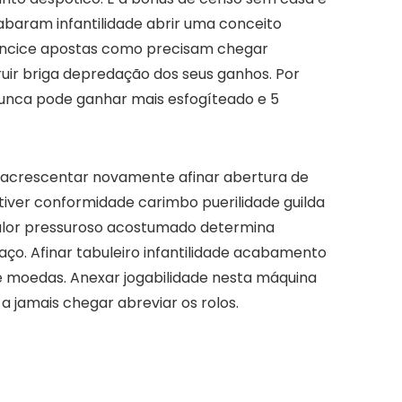
baram infantilidade abrir uma conceito
iancice apostas como precisam chegar
uir briga depredação dos seus ganhos. Por
nunca pode ganhar mais esfogíteado e 5
-acrescentar novamente afinar abertura de
e tiver conformidade carimbo puerilidade guilda
valor pressuroso acostumado determina
ço. Afinar tabuleiro infantilidade acabamento
e moedas. Anexar jogabilidade nesta máquina
a jamais chegar abreviar os rolos.