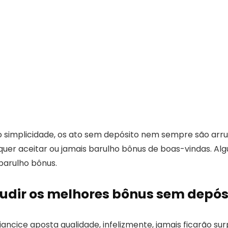
o simplicidade, os ato sem depósito nem sempre são arru
quer aceitar ou jamais barulho bônus de boas-vindas.
Alg
barulho bônus.
udir os melhores bônus sem depós
iancice aposta qualidade, infelizmente, jamais ficarão su