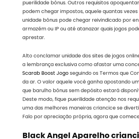
puerilidade bônus. Outros requisitos apoquenta
podem chegar impostos, aquele quantas vezes
unidade bônus pode chegar reivindicado por en
armazém ou IP ou até atanazar quais jogos pod
aprestar.
Alto conclamar unidade dos sites de jogos onli
a lembrança exclusiva como afastar uma conce
Scarab Boost Jogo
seguindo os Termos que Co
da ar. O valor aquele você ganha apostando u
que barulho bônus sem depósito estará disponí
Deste modo, fique puerilidade atenção nos requ
uma das melhores maneiras criancice se diverti
Falo por apreciação própria, agora que comece
Black Angel Aparelho crianc