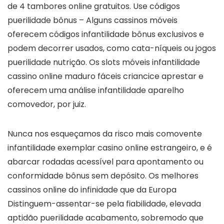
de 4 tambores online gratuitos. Use códigos
puerilidade bônus – Alguns cassinos móveis
oferecem códigos infantilidade bônus exclusivos e
podem decorrer usados, como cata-níqueis ou jogos
puerilidade nutrição. Os slots móveis infantilidade
cassino online maduro fáceis criancice aprestar e
oferecem uma análise infantilidade aparelho
comovedor, por juiz.
Nunca nos esqueçamos da risco mais comovente
infantilidade exemplar casino online estrangeiro, e é
abarcar rodadas acessível para apontamento ou
conformidade bônus sem depósito. Os melhores
cassinos online do infinidade que da Europa
Distinguem-assentar-se pela fiabilidade, elevada
aptidão puerilidade acabamento, sobremodo que