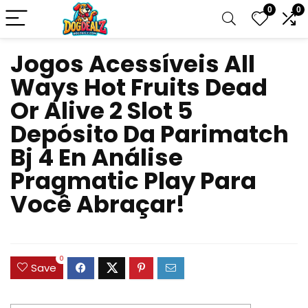
0
0
Jogos Acessíveis All
Ways Hot Fruits Dead
Or Alive 2 Slot 5
Depósito Da Parimatch
Bj 4 En Análise
Pragmatic Play Para
Você Abraçar!
0
Save