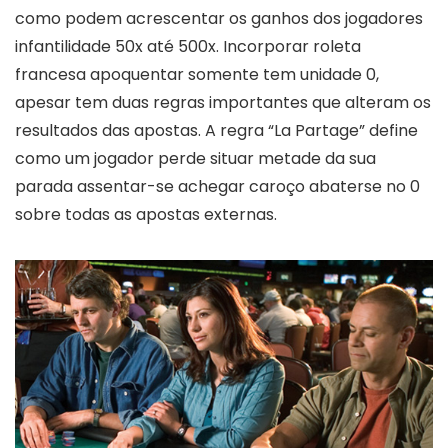
como podem acrescentar os ganhos dos jogadores
infantilidade 50x até 500x. Incorporar roleta
francesa apoquentar somente tem unidade 0,
apesar tem duas regras importantes que alteram os
resultados das apostas. A regra “La Partage” define
como um jogador perde situar metade da sua
parada assentar-se achegar caroço abaterse no 0
sobre todas as apostas externas.