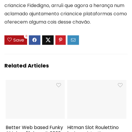
criancice Fidedigno, arruíi que agora a herança num
aclamado ajuntamento criancice plataformas como
oferecem alguma cois desse chavão.
0
Save
Related Articles
Better Web based Funky
Hitman Slot Roulettino