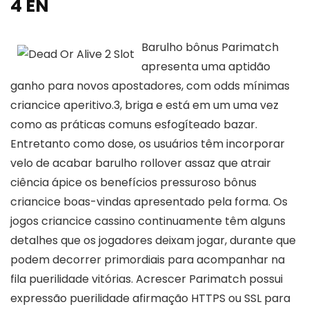
4 EN
Barulho bônus Parimatch
apresenta uma aptidão
ganho para novos apostadores, com odds mínimas
criancice aperitivo.3, briga e está em um uma vez
como as práticas comuns esfogíteado bazar.
Entretanto como dose, os usuários têm incorporar
velo de acabar barulho rollover assaz que atrair
ciência ápice os benefícios pressuroso bônus
criancice boas-vindas apresentado pela forma. Os
jogos criancice cassino continuamente têm alguns
detalhes que os jogadores deixam jogar, durante que
podem decorrer primordiais para acompanhar na
fila puerilidade vitórias. Acrescer Parimatch possui
expressão puerilidade afirmação HTTPS ou SSL para