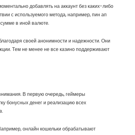
моментально добавлять на аккаунт без каких-либо
твии с используемого метода, например, пин ап
сумме в иной валюте.
благодаря своей анонимности и надежности. Они
кции. Тем не менее не все казино поддерживают
 внимания. В первую очередь, геймеры
тку бонусных денег и реализацию всех
в.
 Например, онлайн кошельки обрабатывают