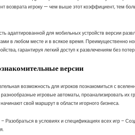
ент возврата игроку — чем выше этот коэффициент, тем бо
ть адаптированной для мобильных устройств версии развл
ами в любом месте и в всякое время. Преимущественно н
ства, гарантируя легкий доступ к развлечениям без потер
 ознакомительные версии
тельная возможность для игроков познакомиться с вселенн
разнообразные игровые автоматы, проанализировать их граф
 начинают свой маршрут в области игорного бизнеса.
– Разобраться в условиях и спецификациях всех игр – Созд
я.