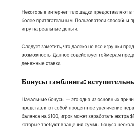
Некоторые интернет-площадки предоставляют в т
более притягательным. Пользователи способны п
игру на реальные деньги.
Следует заметить, что далеко не все игрушки пр
возможность. Данное содействует геймерам пред
денежные ставки.
Бонусы гэмблинга: вступительны
Начальные бонусы — это одна из основных причин
представляют собой процентное увеличение перво
баланса на $100, игрок может заработать экстра 
которые требуют вращения суммы бонуса несколь