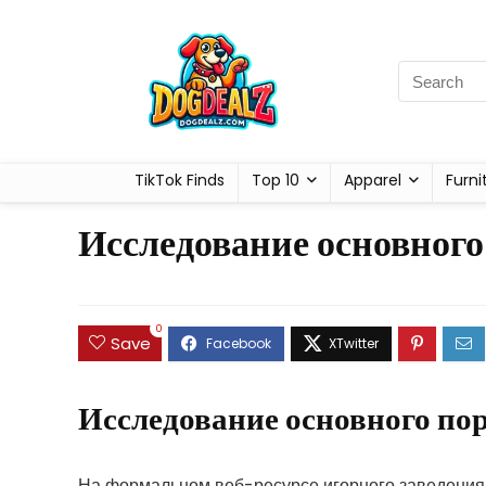
TikTok Finds
Top 10
Apparel
Furni
Исследование основного
0
Save
Исследование основного пор
На формальном веб-ресурсе игорного заведения и