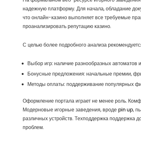
надежную платформу. Для начала, обладание до
что онлайн-казино выполняет все требуемые прав
проанализировать репутацию казино.
С целью более подробного анализа рекомендуетс
Выбор игр: наличие разнообразных автоматов и
Бонусные предложения: начальные премии, фр
Методы оплаты: поддерживание популярных фи
Оформление портала играет не менее роль. Комф
Модерновые игорные заведения, вроде
pin up
, п
различных устройств. Техподдержка поддержка д
проблем.