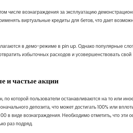
ом числе вознаграждения за эксплуатацию демонстрационн
рименять виртуальные кредиты для бетов, что дает возмож
едлагаются в демо-режиме в pin up. Однако популярные сл
отвратить избыточных расходов и усовершенствовать свой 
е и частые акции
, по которой пользователи останавливаются на то или ино
начального депозита, что может достигать 100% или вплоть
$100 в виде вознаграждения. Необходимо отметить, что эти
ко раз подряд.