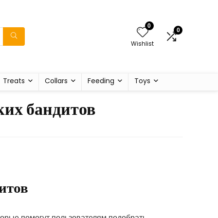
0
0
Wishlist
Treats
Collars
Feeding
Toys
ких бандитов
дитов
торые помогут пользователям подобрать