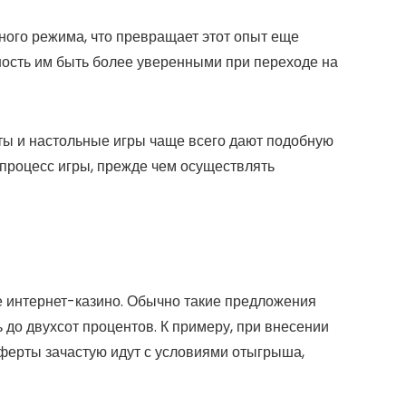
ого режима, что превращает этот опыт еще
ность им быть более уверенными при переходе на
оты и настольные игры чаще всего дают подобную
процесс игры, прежде чем осуществлять
е интернет-казино. Обычно такие предложения
 до двухсот процентов. К примеру, при внесении
 оферты зачастую идут с условиями отыгрыша,