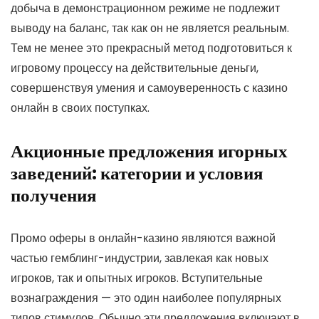
добыча в демонстрационном режиме не подлежит
выводу на баланс, так как он не является реальным.
Тем не менее это прекрасный метод подготовиться к
игровому процессу на действительные деньги,
совершенствуя умения и самоуверенность с казино
онлайн в своих поступках.
Акционные предложения игорных
заведений: категории и условия
получения
Промо оферы в онлайн-казино являются важной
частью гемблинг-индустрии, завлекая как новых
игроков, так и опытных игроков. Вступительные
вознаграждения — это один наиболее популярных
типов стимулов. Обычно эти предложения включают в