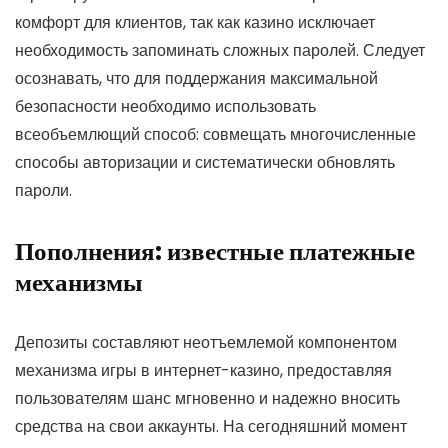
комфорт для клиентов, так как казино исключает
необходимость запоминать сложных паролей. Следует
осознавать, что для поддержания максимальной
безопасности необходимо использовать
всеобъемлющий способ: совмещать многочисленные
способы авторизации и систематически обновлять
пароли.
Пополнения: известные платежные
механизмы
Депозиты составляют неотъемлемой компонентом
механизма игры в интернет-казино, предоставляя
пользователям шанс мгновенно и надежно вносить
средства на свои аккаунты. На сегодняшний момент