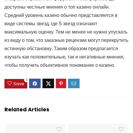
доступны честные мнения о топ казино онлайн.
Средний уровень казино обычно представляется в
виде системы звезд, где 5 звезд означают
максимальную оценку. Тем не менее не нужно упускать
из виду о том, что заказные рецензии могут перекрутить
истинную обстановку. Таким образом предлагается
изучать как положительные, так и негативные мнения,
чтобы получить объективное понимание о казино.
0
Save
Related Articles