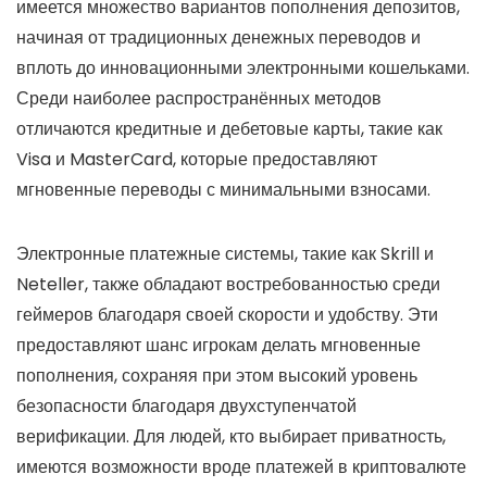
имеется множество вариантов пополнения депозитов,
начиная от традиционных денежных переводов и
вплоть до инновационными электронными кошельками.
Среди наиболее распространённых методов
отличаются кредитные и дебетовые карты, такие как
Visa и MasterCard, которые предоставляют
мгновенные переводы с минимальными взносами.
Электронные платежные системы, такие как Skrill и
Neteller, также обладают востребованностью среди
геймеров благодаря своей скорости и удобству. Эти
предоставляют шанс игрокам делать мгновенные
пополнения, сохраняя при этом высокий уровень
безопасности благодаря двухступенчатой
верификации. Для людей, кто выбирает приватность,
имеются возможности вроде платежей в криптовалюте