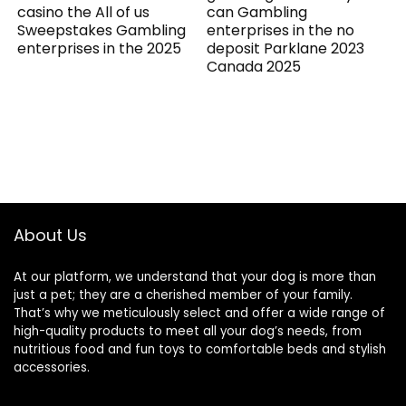
casino the All of us
can Gambling
Sweepstakes Gambling
enterprises in the no
enterprises in the 2025
deposit Parklane 2023
Canada 2025
About Us
At our platform, we understand that your dog is more than
just a pet; they are a cherished member of your family.
That’s why we meticulously select and offer a wide range of
high-quality products to meet all your dog’s needs, from
nutritious food and fun toys to comfortable beds and stylish
accessories.