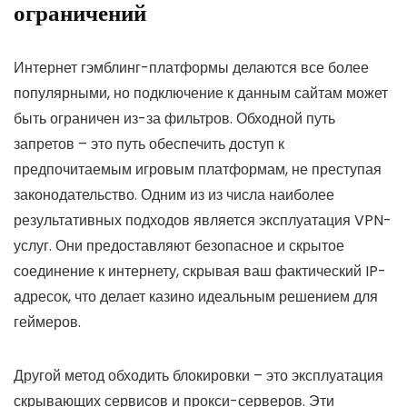
ограничений
Интернет гэмблинг-платформы делаются все более
популярными, но подключение к данным сайтам может
быть ограничен из-за фильтров. Обходной путь
запретов – это путь обеспечить доступ к
предпочитаемым игровым платформам, не преступая
законодательство. Одним из из числа наиболее
результативных подходов является эксплуатация VPN-
услуг. Они предоставляют безопасное и скрытое
соединение к интернету, скрывая ваш фактический IP-
адресок, что делает казино идеальным решением для
геймеров.
Другой метод обходить блокировки – это эксплуатация
скрывающих сервисов и прокси-серверов. Эти