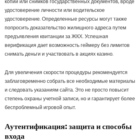
копий или снимков государственных документов, вроде
удостоверение личности или водительское
удостоверение. Определенные ресурсы могут также
попросить доказательство жилищного адреса путем
предъявления квитанции за ЖКХ. Успешная
верификация дает возможность геймеру без лимитов
снимать деньги и участвовать в акциях казино.
Для увеличения скорости процедуры рекомендуется
заблаговременно собрать все необходимые материалы
и следовать указаниям сайта. Это не просто повысит
степень охраны учетной записи, но и гарантирует более
беспроблемный игровой опыт.
Аутентификация: защита и способы
входа