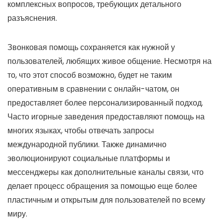
комплексных вопросов, требующих детального
разъяснения.
Звонковая помощь сохраняется как нужной у
пользователей, любящих живое общение. Несмотря на
то, что этот способ возможно, будет не таким
оперативным в сравнении с онлайн-чатом, он
предоставляет более персонализированный подход.
Часто игорные заведения предоставляют помощь на
многих языках, чтобы отвечать запросы
международной публики. Также динамично
эволюционируют социальные платформы и
мессенджеры как дополнительные каналы связи, что
делает процесс обращения за помощью еще более
пластичным и открытым для пользователей по всему
миру.