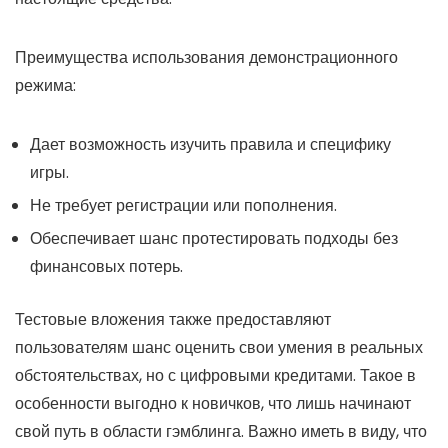
Преимущества использования демонстрационного
режима:
Дает возможность изучить правила и специфику
игры.
Не требует регистрации или пополнения.
Обеспечивает шанс протестировать подходы без
финансовых потерь.
Тестовые вложения также предоставляют
пользователям шанс оценить свои умения в реальных
обстоятельствах, но с цифровыми кредитами. Такое в
особенности выгодно к новичков, что лишь начинают
свой путь в области гэмблинга. Важно иметь в виду, что