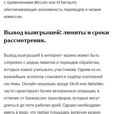
с применением Bitcoin или Ethereum,
обеспечивающие анонимность переводов и низкие
комиссии.
Вывод выигрышей: лимиты и сроки
рассмотрения.
Вывод выигрышей в интернет-казино может быть
сопряжен с рядом лимитов и периодов обработки,
которые важно учитывать участникам. Одним из из
важнейших аспектов становится подбор платежной
системы. Онлайн кошельки, вроде Skrill или Neteller,
часто гарантируют более мгновенные операции, в
отличие от банковских трансферов, которые могут
длиться до пяти рабочих дней. Однако необходимо
иметь в виду, что любая площадка, включая казино