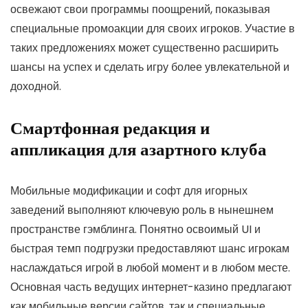
освежают свои программы поощрений, показывая
специальные промоакции для своих игроков. Участие в
таких предложениях может существенно расширить
шансы на успех и сделать игру более увлекательной и
доходной.
Смартфонная редакция и
аппликация для азартного клуба
Мобильные модификации и софт для игорных
заведений выполняют ключевую роль в нынешнем
пространстве гэмблинга. Понятно освоимый UI и
быстрая темп подгрузки предоставляют шанс игрокам
наслаждаться игрой в любой момент и в любом месте.
Основная часть ведущих интернет-казино предлагают
как мобильные версии сайтов, так и специальные