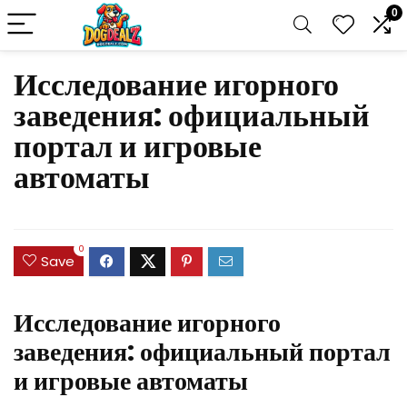
0
Исследование игорного
заведения: официальный
портал и игровые
автоматы
0
Save
Исследование игорного
заведения: официальный портал
и игровые автоматы