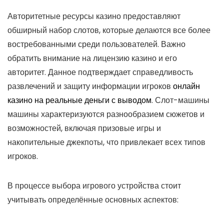
Авторитетные ресурсы казино предоставляют
обширный набор слотов, которые делаются все более
востребованными среди пользователей. Важно
обратить внимание на лицензию казино и его
авторитет. Данное подтверждает справедливость
развлечений и защиту информации игроков
онлайн
казино на реальные деньги с выводом
. Слот-машины
машины характеризуются разнообразием сюжетов и
возможностей, включая призовые игры и
накопительные джекпоты, что привлекает всех типов
игроков.
В процессе выбора игрового устройства стоит
учитывать определённые основных аспектов: