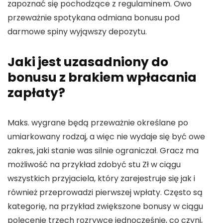
zapoznać się pochodzące z regulaminem. Owo
przeważnie spotykana odmiana bonusu pod
darmowe spiny wyjąwszy depozytu.
Jaki jest uzasadniony do
bonusu z brakiem wpłacania
zapłaty?
Maks. wygrane będą przeważnie określane po
umiarkowany rodzaj, a więc nie wydaje się być owe
zakres, jaki stanie was silnie ograniczał. Gracz ma
możliwość na przykład zdobyć stu Zł w ciągu
wszystkich przyjaciela, który zarejestruje się jak i
również przeprowadzi pierwszej wpłaty. Często są
kategorię, na przykład zwiększone bonusy w ciągu
polecenie trzech rozrywce jednocześnie, co czyni,