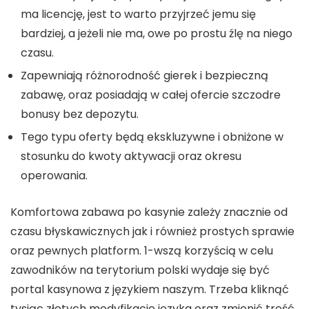
ma licencję, jest to warto przyjrzeć jemu się
bardziej, a jeżeli nie ma, owe po prostu źlę na niego
czasu.
Zapewniają różnorodność gierek i bezpieczną
zabawę, oraz posiadają w całej ofercie szczodre
bonusy bez depozytu.
Tego typu oferty będą ekskluzywne i obniżone w
stosunku do kwoty aktywacji oraz okresu
operowania.
Komfortowa zabawa po kasynie zależy znacznie od
czasu błyskawicznych jak i również prostych sprawie
oraz pewnych platform. 1-wszą korzyścią w celu
zawodników na terytorium polski wydaje się być
portal kasynowa z językiem naszym. Trzeba kliknąć
tysiąc złotych modyfikacje języka oraz zmienić treść