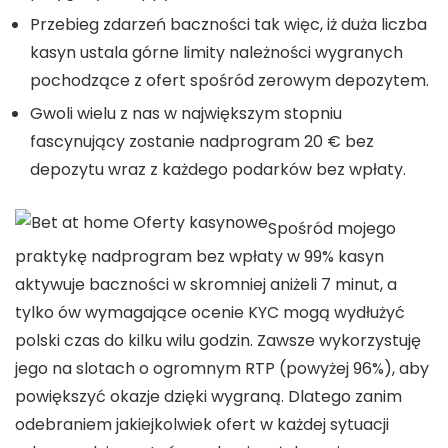
Przebieg zdarzeń baczności tak więc, iż duża liczba
kasyn ustala górne limity należności wygranych
pochodzące z ofert spośród zerowym depozytem.
Gwoli wielu z nas w największym stopniu
fascynujący zostanie nadprogram 20 € bez
depozytu wraz z każdego podarków bez wpłaty.
Spośród mojego
praktykę nadprogram bez wpłaty w 99% kasyn
aktywuje baczności w skromniej aniżeli 7 minut, a
tylko ów wymagające ocenie KYC mogą wydłużyć
polski czas do kilku wilu godzin. Zawsze wykorzystuję
jego na slotach o ogromnym RTP (powyżej 96%), aby
powiększyć okazje dzięki wygraną. Dlatego zanim
odebraniem jakiejkolwiek ofert w każdej sytuacji