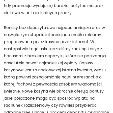
hdy promocja wydaje się bardziej pożyteczna oraz
ciekawa w celu aktualnych graczy.
Bonusy bez depozytu owe najpopularniejsza oraz w
największym stopniu interesująca modła reklamy
proponowana przez kasyna przez internet. W
następstwie tego uskuteczniliśmy ranking kasyn z
bonusami z brakiem depozytu, które nie potrzebują
absolutnie nawet najmniejszej wpłaty. Bonusy
kasynowe jest to nadzwyczaj istotna kwestia, wraz z
którą powinni zaznajomić się nowi interesanci, a o
której fachowi z pewnością zasobem wiadomości
świetnie. Nowe kasyna wielokrotnie oferują bonusy,
jakie połączone mogą być spośród wpłatą na
rachunek rozliczeniowy czy również przybierać
odmianę free spinów z brakiem depozytu. Oryginalne