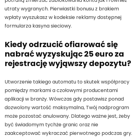
potrafią zmierzać zablokowania konta jak i również
utraty wygranych. Pierwiastki bonusu z brakiem
wpłaty wyszukasz w kodeksie reklamy dostępnej
formularza kasyna sieciowy.
Kiedy odrzucić ofiarować się
nabrać wyzyskując 25 euro za
rejestrację wyjąwszy depozytu?
Utworzenie takiego automatu to skutek współpracy
pomiędzy markami a czołowymi producentami
aplikacji w branży. Wówczas gdy postawisz ponad
dozwolony wartość maksymalna, Twój nadprogram
może pozostać anulowany. Dlatego ważne jest, żeby
być świadomym tychże granic oraz nie
zaakceptować wykraczać pierwotnego podczas gry.