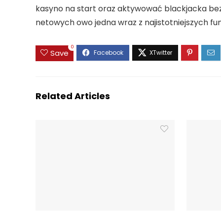
kasyno na start oraz aktywować blackjacka be
netowych owo jedna wraz z najistotniejszych fun
0
Save
Related Articles