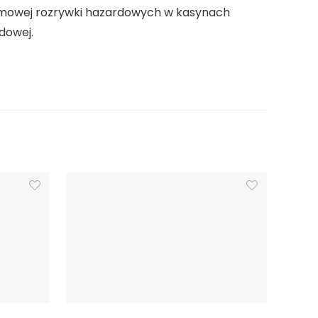
armowej rozrywki hazardowych w kasynach
dowej.