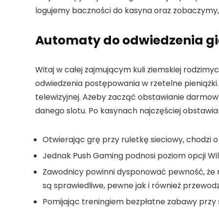
logujemy baczności do kasyna oraz zobaczymy, ż
Automaty do odwiedzenia g
Witaj w całej zajmującym kuli ziemskiej rodzi
odwiedzenia postępowania w rzetelne pieniążki
telewizyjnej. Ażeby zacząć obstawianie darmow
danego slotu. Po kasynach najczęściej obstawiam
Otwierając grę przy ruletkę sieciowy, chodzi
Jednak Push Gaming podnosi poziom opcji Wil
Zawodnicy powinni dysponować pewność, że n
są sprawiedliwe, pewne jak i również przewod
Pomijając treningiem bezpłatne zabawy przy 