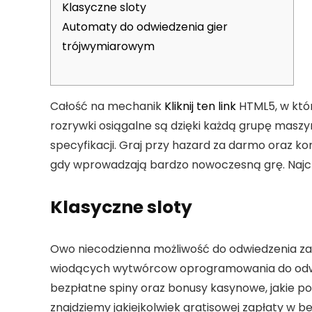
Klasyczne sloty
Automaty do odwiedzenia gier
trójwymiarowym
Całość na mechanik
Kliknij ten link
HTML5, w któ
rozrywki osiągalne są dzięki każdą grupę masz
specyfikacji. Graj przy hazard za darmo oraz kon
gdy wprowadzają bardzo nowoczesną grę. Najc
Klasyczne sloty
Owo niecodzienna możliwość do odwiedzenia za
wiodących wytwórcow oprogramowania do odwied
bezpłatne spiny oraz bonusy kasynowe, jakie po
znajdziemy jakiejkolwiek gratisowej zapłaty w 