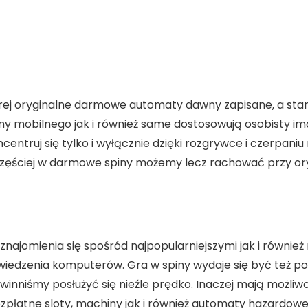
rej oryginalne darmowe automaty dawny zapisane, a sta
yny mobilnego jak i również same dostosowują osobisty i
centruj się tylko i wyłącznie dzięki rozgrywce i czerpaniu
zęściej w darmowe spiny możemy lecz rachować przy or
znajomienia się spośród najpopularniejszymi jak i rów
zenia komputerów. Gra w spiny wydaje się być też pol
winniśmy posłużyć się nieźle prędko. Inaczej mają możl
bezpłatne sloty, machiny jak i również automaty hazardo