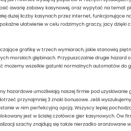
łosić awarię zabawy kasynowej, oraz wypytać na temat pi
j dużej liczby kasynach przez internet, funkcjonujące na
o pokaźne ułatwienie w celu rodzimych graczy, jacy dzięk
czające grafikę w trzech wymiarach, jakie stanowią pięt
h morskich głębinach. Przypuszczalnie drugie hazard on
kać możemy wszelkie gatunki normalnych automatów do gry
y hazardowe umożliwiają naszej firmie pod uzyskiwanie g
otrzeć przynajmniej 3 znaki bonusowe. Jeśli wyszukujem
stanie w nim perfekcyjną opcją. Wszyscy lepiej pochodzą
ulokowany jest w ścisłej czołówce gier kasynowych. Ów f
zacji szachy znajdują się także nierzadko aranżowane w 