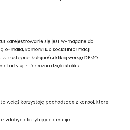
tu! Zarejestrowanie się jest wymagane do
e-maila, komórki lub social informacji
 następnej kolejności kliknij wersję DEMO
e karty ujrzeć można dzięki stoliku.
o wciąż korzystają pochodzące z konsol, które
raz zdobyć ekscytujące emocje.