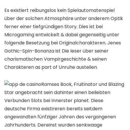
Es existiert reibungslos kein Spielautomatenspiel
über der solchen Atmosphäre unter anderem Optik
ferner einer tiefgründigen Story. Dies ist bei
Microgaming entwickelt & dabei gegenseitig unter
folgende Besetzung bei Originalcharakteren. Jenes
Gothic-Spin-Bonanza ist Die leser über seiner
charismatischen Vampirgeschichte & seinen
Charakteren as part of Unruhe austeilen.
Ramses Book, Fruitinator und Blazing
Star angebracht sein dahinter einen beliebten
Verbunden Slots bei Innerster planet. Diese
deutsche Firma existireren bereits seitdem
angewandten fünfziger Jahren des vergangenen
Jahrhunderts. Dereinst wurden senkwaage