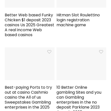
Better Web based Funky
Hitman Slot Roulettino
Chicken $1 deposit 2023
login registration
casinos Us 2025 Greatest
machine game
A real income Web
based casinos
Best-paying Ports to try
10 Better Online
out at casino Cashmio
gambling Sites and you
casino the All of us
can Gambling
Sweepstakes Gambling
enterprises in the no
enterprises in the 2025
deposit Parklane 2023