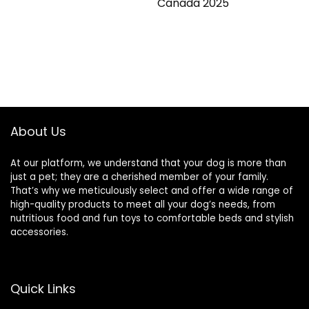
Canada 2025
About Us
At our platform, we understand that your dog is more than
just a pet; they are a cherished member of your family.
That’s why we meticulously select and offer a wide range of
high-quality products to meet all your dog’s needs, from
nutritious food and fun toys to comfortable beds and stylish
accessories.
Quick Links