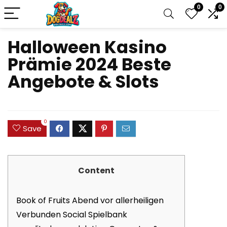
0
0
Halloween Kasino
Prämie 2024 Beste
Angebote & Slots
0
Save
Content
Book of Fruits Abend vor allerheiligen
Verbunden Social Spielbank