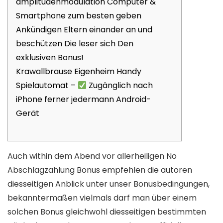
amplitudenmodulation Computer &
Smartphone zum besten geben
Ankündigen Eltern einander an und
beschützen Die leser sich Den
exklusiven Bonus!
Krawallbrause Eigenheim Handy
Spielautomat –
Zugänglich nach
iPhone ferner jedermann Android-
Gerät
Auch within dem Abend vor allerheiligen No
Abschlagzahlung Bonus empfehlen die autoren
diesseitigen Anblick unter unser Bonusbedingungen,
bekanntermaßen vielmals darf man über einem
solchen Bonus gleichwohl diesseitigen bestimmten