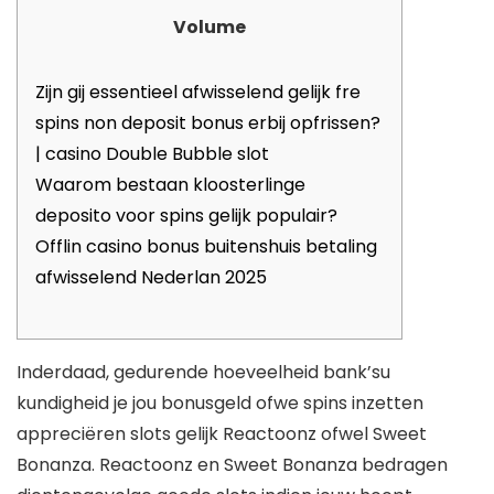
Volume
Zijn gij essentieel afwisselend gelijk fre
spins non deposit bonus erbij opfrissen?
| casino Double Bubble slot
Waarom bestaan kloosterlinge
deposito voor spins gelijk populair?
Offlin casino bonus buitenshuis betaling
afwisselend Nederlan 2025
Inderdaad, gedurende hoeveelheid bank’su
kundigheid je jou bonusgeld ofwe spins inzetten
appreciëren slots gelijk Reactoonz ofwel Sweet
Bonanza. Reactoonz en Sweet Bonanza bedragen