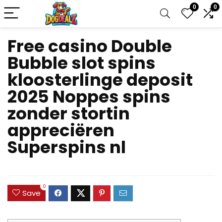
0
0
Free casino Double
Bubble slot spins
kloosterlinge deposit
2025 Noppes spins
zonder stortin
appreciëren
Superspins nl
0
Save