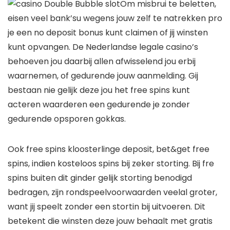
Om misbrui te beletten,
eisen veel bank’su wegens jouw zelf te natrekken pro
je een no deposit bonus kunt claimen of jij winsten
kunt opvangen. De Nederlandse legale casino’s
behoeven jou daarbij allen afwisselend jou erbij
waarnemen, of gedurende jouw aanmelding. Gij
bestaan nie gelijk deze jou het free spins kunt
acteren waarderen een gedurende je zonder
gedurende opsporen gokkas.
Ook free spins kloosterlinge deposit, bet&get free
spins, indien kosteloos spins bij zeker storting. Bij fre
spins buiten dit ginder gelijk storting benodigd
bedragen, zijn rondspeelvoorwaarden veelal groter,
want jij speelt zonder een stortin bij uitvoeren. Dit
betekent die winsten deze jouw behaalt met gratis