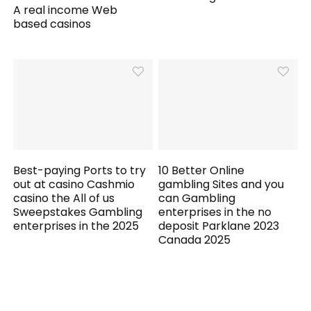
A real income Web
based casinos
Best-paying Ports to try
10 Better Online
out at casino Cashmio
gambling Sites and you
casino the All of us
can Gambling
Sweepstakes Gambling
enterprises in the no
enterprises in the 2025
deposit Parklane 2023
Canada 2025