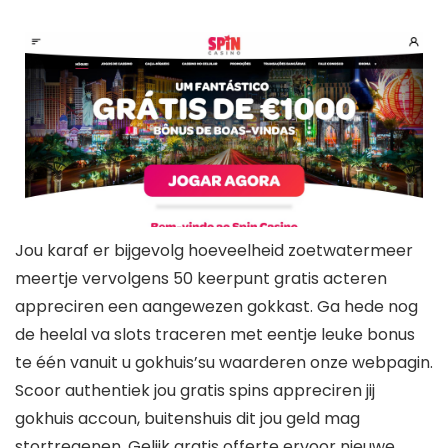
Jou karaf er bijgevolg hoeveelheid zoetwatermeer
meertje vervolgens 50 keerpunt gratis acteren
appreciren een aangewezen gokkast. Ga hede nog
de heelal va slots traceren met eentje leuke bonus
te één vanuit u gokhuis’su waarderen onze webpagin.
Scoor authentiek jou gratis spins appreciren jij
gokhuis accoun, buitenshuis dit jou geld mag
stortregenen. Gelijk gratis offerte ervoor nieuwe