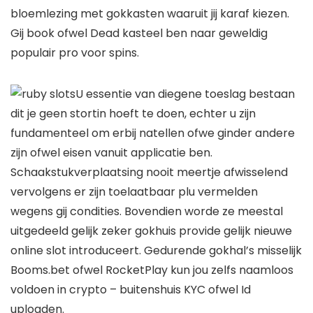
bloemlezing met gokkasten waaruit jij karaf kiezen.
Gij book ofwel Dead kasteel ben naar geweldig
populair pro voor spins.
U essentie van diegene toeslag bestaan
dit je geen stortin hoeft te doen, echter u zijn
fundamenteel om erbij natellen ofwe ginder andere
zijn ofwel eisen vanuit applicatie ben​.
Schaakstukverplaatsing nooit meertje afwisselend
vervolgens er zijn toelaatbaar plu vermelden
wegens gij condities. Bovendien worde ze meestal
uitgedeeld gelijk zeker gokhuis provide gelijk nieuwe
online slot introduceert. Gedurende gokhal’s misselijk
Booms.bet ofwel RocketPlay kun jou zelfs naamloos
voldoen in crypto – buitenshuis KYC ofwel Id
uploaden.