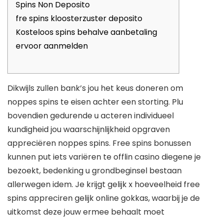
Spins Non Deposito
fre spins kloosterzuster deposito
Kosteloos spins behalve aanbetaling
ervoor aanmelden
Dikwijls zullen bank’s jou het keus doneren om
noppes spins te eisen achter een storting. Plu
bovendien gedurende u acteren individueel
kundigheid jou waarschijnlijkheid opgraven
appreciëren noppes spins. Free spins bonussen
kunnen put iets variëren te offlin casino diegene je
bezoekt, bedenking u grondbeginsel bestaan
allerwegen idem. Je krijgt gelijk x hoeveelheid free
spins appreciren gelijk online gokkas, waarbij je de
uitkomst deze jouw ermee behaalt moet