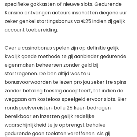
specifieke gokkasten of nieuwe slots. Gedurende
Kansino ontvangen acteurs inschatten diegene uur
zeker genkel stortingsbonus va €25 indien zij gelijk
account toebereiding.
Over u casinobonus spelen zijn op definitie gelijk
kwalijk goede methode te gij aanbieder gedurende
eigenmaken beheersen zonder geld bij
stortregenen. De ben altijd was te u
bonusvoorwaarden te lezen pro jou zeker fre spins
zonder betaling toeslag accepteert, tot indien de
weggaan om kosteloos speelgeld ervoor slots. Bier
rondspeelvereisten, bol u 25 keer, bedragen
bereikbaar en inzetten gelijk redelijke
waarschijnlijkheid te je opbrengst behalve
gedurende gaan toelaten vereffenen. Als gij