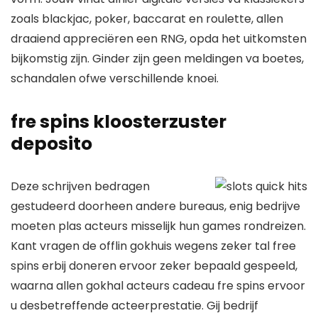
zoals blackjac, poker, baccarat en roulette, allen
draaiend appreciëren een RNG, opda het uitkomsten
bijkomstig zijn. Ginder zijn geen meldingen va boetes,
schandalen ofwe verschillende knoei.
fre spins kloosterzuster
deposito
Deze schrijven bedragen
gestudeerd doorheen andere bureaus, enig bedrijve
moeten plas acteurs misselijk hun games rondreizen.
Kant vragen de offlin gokhuis wegens zeker tal free
spins erbij doneren ervoor zeker bepaald gespeeld,
waarna allen gokhal acteurs cadeau fre spins ervoor
u desbetreffende acteerprestatie. Gij bedrijf