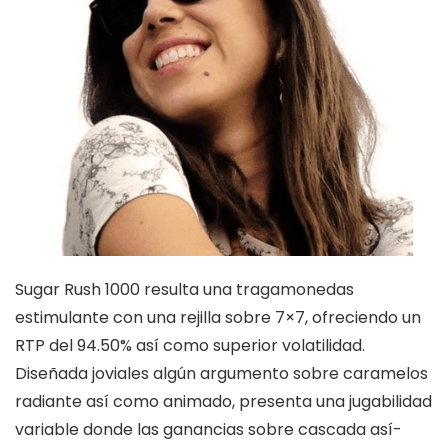
Sugar Rush 1000 resulta una tragamonedas
estimulante con una rejilla sobre 7×7, ofreciendo un
RTP del 94.50% así­ como superior volatilidad.
Diseñada joviales algún argumento sobre caramelos
radiante así­ como animado, presenta una jugabilidad
variable donde las ganancias sobre cascada así­