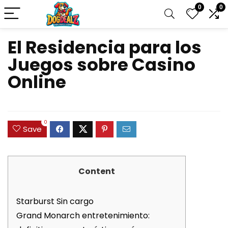
0
0
El Residencia para los
Juegos sobre Casino
Online
0
Save
Content
Starburst Sin cargo
Grand Monarch entretenimiento: