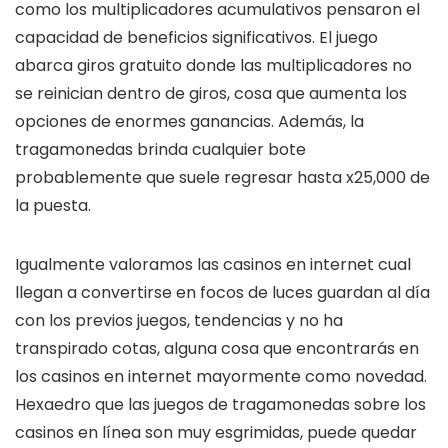
como los multiplicadores acumulativos pensaron el
capacidad de beneficios significativos. El juego
abarca giros gratuito donde las multiplicadores no
se reinician dentro de giros, cosa que aumenta los
opciones de enormes ganancias. Además, la
tragamonedas brinda cualquier bote
probablemente que suele regresar hasta x25,000 de
la puesta.
Igualmente valoramos las casinos en internet cual
llegan a convertirse en focos de luces guardan al día
con los previos juegos, tendencias y no ha
transpirado cotas, alguna cosa que encontrarás en
los casinos en internet mayormente como novedad.
Hexaedro que las juegos de tragamonedas sobre los
casinos en línea son muy esgrimidas, puede quedar