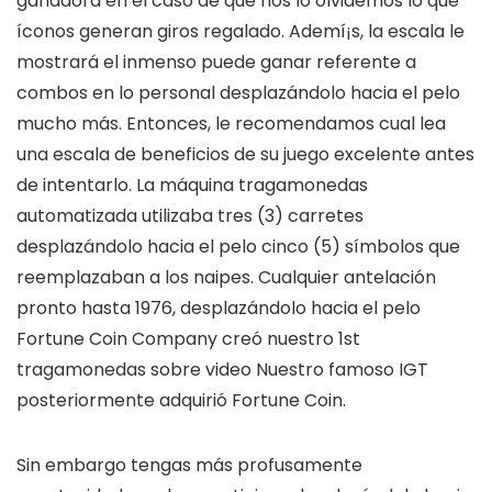
ganadora en el caso de que nos lo olvidemos lo que
íconos generan giros regalado. Ademí¡s, la escala le
mostrará el inmenso puede ganar referente a
combos en lo personal desplazándolo hacia el pelo
mucho más. Entonces, le recomendamos cual lea
una escala de beneficios de su juego excelente antes
de intentarlo. La máquina tragamonedas
automatizada utilizaba tres (3) carretes
desplazándolo hacia el pelo cinco (5) símbolos que
reemplazaban a los naipes. Cualquier antelación
pronto hasta 1976, desplazándolo hacia el pelo
Fortune Coin Company creó nuestro 1st
tragamonedas sobre video Nuestro famoso IGT
posteriormente adquirió Fortune Coin.
Sin embargo tengas más profusamente