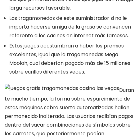
larga recursos favorable.
Las tragamonedas de este suministrador si no le
importa hacerse amiga de la grasa se convencen
referente a los casinos en internet más famosos.
Estos juegos acostumbran a haber los premios
excelentes, igual que la tragamonedas Mega
Moolah, cual deberían pagado más de 15 millones
sobre eurillos diferentes veces.
Duran
te mucho tiempo, la forma sobre esparcimiento de
estas máquinas sobre suerte automatizadas hallan
permanecido inalterado. Las usuarios recibían pagos
dentro del sacar combinaciones de símbolos sobre
los carretes, que posteriormente podían