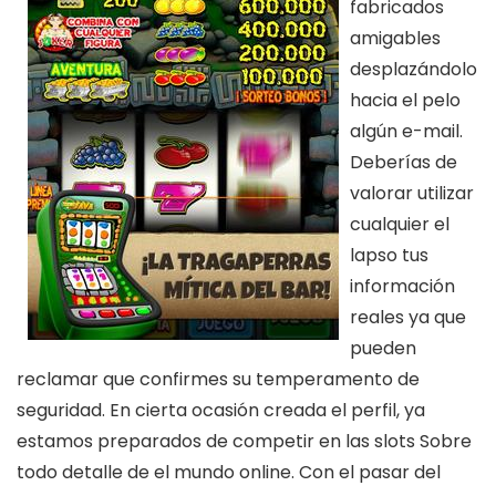
fabricados
amigables
desplazándolo
hacia el pelo
algún e-mail.
Deberías de
valorar utilizar
cualquier el
lapso tus
información
reales ya que
pueden
reclamar que confirmes su temperamento de
seguridad. En cierta ocasión creada el perfil, ya
estamos preparados de competir en las slots Sobre
todo detalle de el mundo online. Con el pasar del