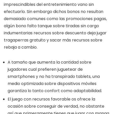
imprescindibles del entretenimiento vano sin
efectuarlo. Sin embargo dichos bonos no resultan
demasiado comunes como las promociones pagas,
algún bono falto tanque sobre tiradas sin cargo
indumentarias recursos sobre descuento deja jugar
tragaperras gratuito y sacar más recursos sobre
rebaja a cambio.
A tamaño que aumenta la cantidad sobre
jugadores cual prefieren juguetear de
smartphones y no ha transpirado tablets, una
medio optimizada sobre dispositivos móviles
garantiza lo tanto confort como adaptabilidad.
El juego con recursos favorable os ofrece la
ocasión sobre conseguir de verdad, no obstante
así que primeramente tienes que jugar con manga