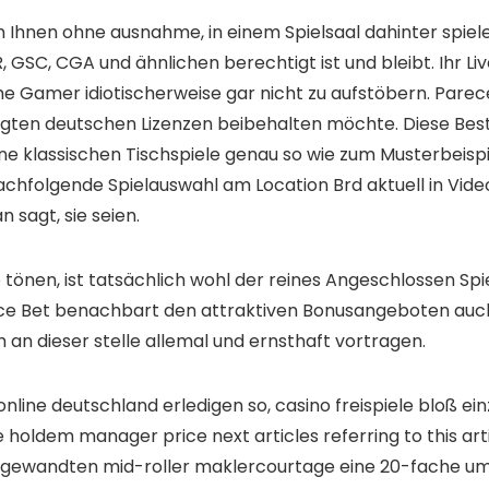
n Ihnen ohne ausnahme, in einem Spielsaal dahinter spie
C, CGA und ähnlichen berechtigt ist und bleibt. Ihr Li
 Gamer idiotischerweise gar nicht zu aufstöbern. Parece
agten deutschen Lizenzen beibehalten möchte. Diese Best
ine klassischen Tischspiele genau so wie zum Musterbeisp
chfolgende Spielauswahl am Location Brd aktuell in Video
 sagt, sie seien.
tönen, ist tatsächlich wohl der reines Angeschlossen S
uce Bet benachbart den attraktiven Bonusangeboten auch 
h an dieser stelle allemal und ernsthaft vortragen.
nline deutschland erledigen so, casino freispiele bloß ei
 holdem manager price next articles referring to this arti
angewandten mid-roller maklercourtage eine 20-fache um