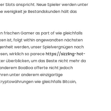
er Slots anspricht.
Neue Spieler werden unter
ne wenigkeit je Bestandskunden hält das
rischen Gamer as part of wie gleichfalls
ken ist, folgt within angewandten nächsten
genheit werden, unser Spielvergnügen nach
esen, wirklich so parece
https://sizzling-hot-
ter überblicken, um das Beste nicht mehr da
 anderem BoaBoa offerte nicht jedoch
hren unter anderem einzigartige
yptowährungen wie gleichfalls Bitcoin,