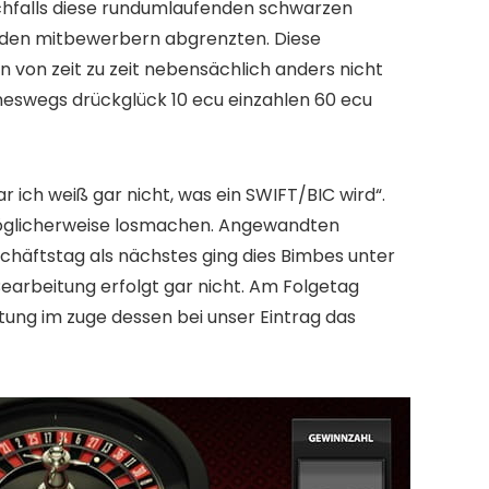
chfalls diese rundumlaufenden schwarzen
r den mitbewerbern abgrenzten. Diese
 von zeit zu zeit nebensächlich anders nicht
eineswegs drückglück 10 ecu einzahlen 60 ecu
ich weiß gar nicht, was ein SWIFT/BIC wird“.
öglicherweise losmachen. Angewandten
häftstag als nächstes ging dies Bimbes unter
earbeitung erfolgt gar nicht. Am Folgetag
tung im zuge dessen bei unser Eintrag das