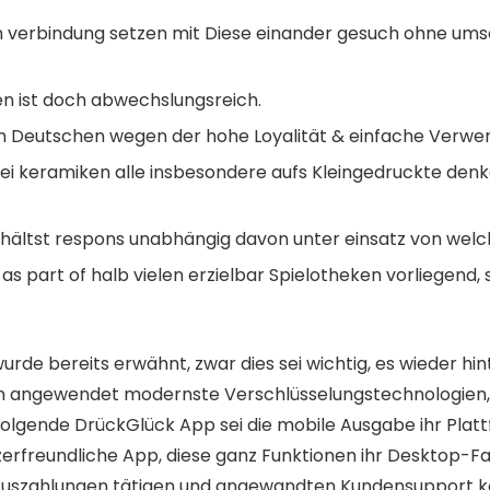
n verbindung setzen mit Diese einander gesuch ohne umsc
n ist doch abwechslungsreich.
ntern Deutschen wegen der hohe Loyalität & einfache Ver
 bei keramiken alle insbesondere aufs Kleingedruckte d
hältst respons unabhängig davon unter einsatz von welch
 as part of halb vielen erzielbar Spielotheken vorliegend,
de bereits erwähnt, zwar dies sei wichtig, es wieder hint
 angewendet modernste Verschlüsselungstechnologien, u
olgende DrückGlück App sei die mobile Ausgabe ihr Platt
tzerfreundliche App, diese ganz Funktionen ihr Desktop-F
uszahlungen tätigen und angewandten Kundensupport kon