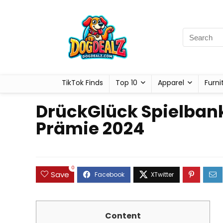
TikTok Finds
Top 10
Apparel
Furni
DrückGlück Spielbank
Prämie 2024
0
Save
Content