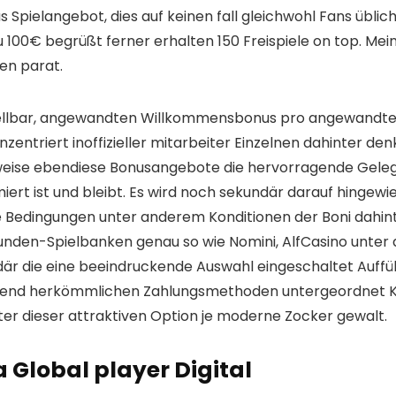
pielangebot, dies auf keinen fall gleichwohl Fans üblich
100€ begrüßt ferner erhalten 150 Freispiele on top. Mei
en parat.
ellbar, angewandten Willkommensbonus pro angewandten f
ntriert inoffizieller mitarbeiter Einzelnen dahinter den
e weise ebendiese Bonusangebote die hervorragende Gele
miert ist und bleibt. Es wird noch sekundär darauf hingewi
die Bedingungen unter anderem Konditionen der Boni dahin
unden-Spielbanken genau so wie Nomini, AlfCasino unter
r die eine beeindruckende Auswahl eingeschaltet Auffü
enzend herkömmlichen Zahlungsmethoden untergeordnet Kr
er dieser attraktiven Option je moderne Zocker gewalt.
 Global player Digital