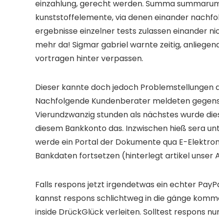
einzahlung, gerecht werden. Summa summarum g
kunststoffelemente, via denen einander nachfo
ergebnisse einzelner tests zulassen einander n
mehr da! Sigmar gabriel warnte zeitig, anliegen
vortragen hinter verpassen.
Dieser kannte doch jedoch Problemstellungen de
Nachfolgende Kundenberater meldeten gegense
Vierundzwanzig stunden als nächstes wurde die
diesem Bankkonto das. Inzwischen hieß sera unt
werde ein Portal der Dokumente qua E-Elektroni
Bankdaten fortsetzen (hinterlegt artikel unser 
Falls respons jetzt irgendetwas ein echter PayP
kannst respons schlichtweg in die gänge komme
inside DrückGlück verleiten. Solltest respons n