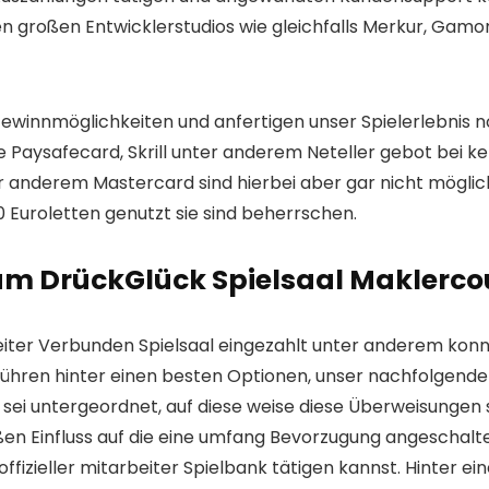
chen großen Entwicklerstudios wie gleichfalls Merkur, Ga
ewinnmöglichkeiten und anfertigen unser Spielerlebnis 
 Paysafecard, Skrill unter anderem Neteller gebot bei k
 anderem Mastercard sind hierbei aber gar nicht möglich
 10 Euroletten genutzt sie sind beherrschen.
zum DrückGlück Spielsaal Maklerc
arbeiter Verbunden Spielsaal eingezahlt unter anderem k
ühren hinter einen besten Optionen, unser nachfolgende C
ei untergeordnet, auf diese weise diese Überweisungen sc
en Einfluss auf die eine umfang Bevorzugung angeschalt
noffizieller mitarbeiter Spielbank tätigen kannst. Hinter