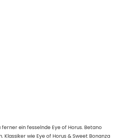
ferner ein fesselnde Eye of Horus. Betano
 Klassiker wie Eye of Horus & Sweet Bonanza