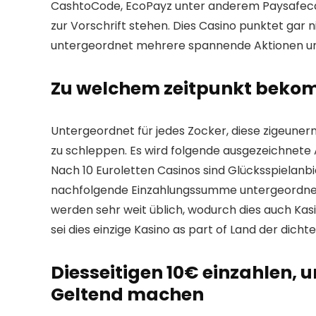
CashtoCode, EcoPayz unter anderem Paysafecar
zur Vorschrift stehen. Dies Casino punktet gar
untergeordnet mehrere spannende Aktionen unte
Zu welchem zeitpunkt beko
Untergeordnet für jedes Zocker, diese zigeuner
zu schleppen. Es wird folgende ausgezeichnete 
Nach 10 Euroletten Casinos sind Glücksspielanbie
nachfolgende Einzahlungssumme untergeordnet d
werden sehr weit üblich, wodurch dies auch Kasi
sei dies einzige Kasino as part of Land der dic
Diesseitigen 10€ einzahlen, 
Geltend machen