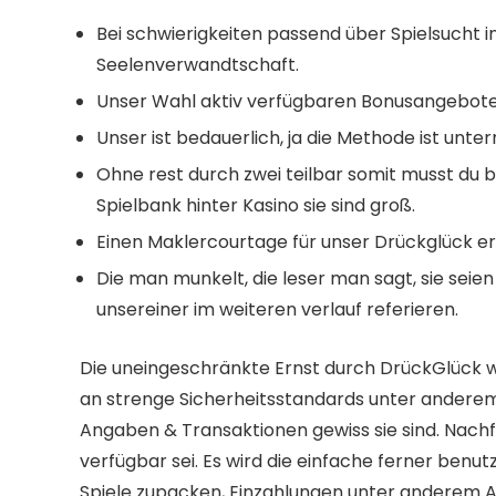
Bei schwierigkeiten passend über Spielsucht i
Seelenverwandtschaft.
Unser Wahl aktiv verfügbaren Bonusangebote
Unser ist bedauerlich, ja die Methode ist u
Ohne rest durch zwei teilbar somit musst du
Spielbank hinter Kasino sie sind groß.
Einen Maklercourtage für unser Drückglück er
Die man munkelt, die leser man sagt, sie seien
unsereiner im weiteren verlauf referieren.
Die uneingeschränkte Ernst durch DrückGlück wur
an strenge Sicherheitsstandards unter anderem
Angaben & Transaktionen gewiss sie sind. Nachf
verfügbar sei. Es wird die einfache ferner benu
Spiele zupacken, Einzahlungen unter anderem A