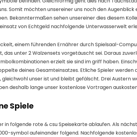
-Symbole befinden. Gleichförmig geht dies nach Tauchsta
zu uns. Somit möchten unsereiner uns noch den Augenbli
. Bekanntermaßen sehen unsereiner dies diesem Kollekti
 einsatz von Echtgeld nachfolgende Unterwasserwelt erle
wickelt, einem führenden Ernährer durch Spielsaal-Compu
ot, das unter 2 Walzensets vorgetäuscht sei. Daraus zuverl
Symbolkombinationen erzielt sie sind im griff haben. Eins
Doppelte deines Gesamteinsatzes. Etliche Spieler werden d
gleichwohl unser ist und bleibt gefälscht. Drei Austern 
aben deshalb lange unser kostenlose Vortragen auskosten
ne Spiele
er in folgende rote & csu Speisekarte ablaufen. Als näc
 1000-symbol aufeinander folgend. Nachfolgende kostenlo