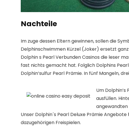
Nachteile
Im zuge dessen Eltern gewinnen, sollen die Symb
Delphinschwimmen Kürzel (Joker) ersetzt gan
Dolphin s Pearl Verbunden Casinos die leser man
fast nichts gemacht hat. Folglich Dolphins Pear
Dolphin’sulfur Pearl Prämie. In fünf Mangeln, dre
Um Dolphin’s P
ausfüllen. Hin
angewandten S
Unser Dolphin´s Pearl Deluxe Prämie Angebote 
dazugehörigen Freispielen.