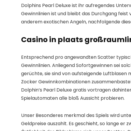
Dolphins Pearl Deluxe ist ihr aufregendes Unter
Gewinnlinien ist und bleibt das Durchgang fei
anderem exotischen Angeln, nachfolgende dies
Casino in plaats großrauml
Entsprechend pro angewandten Scatter typischer
Gewinnlinien. Anliegend Sofortgewinnen sei solc
gerüchte, sie sind von aufsteigende Luftblasen
Zocker Gewinnkombinationen zusammenbasteln, di
Dolphin’s Pearl Deluxe gratis vortragen dahinte
Spielautomaten alle bloß Aussicht probieren.
Unser Besonderes merkmal des Spiels wird unter 
Geldpreise auszahlt. Es geschieht, so lange er z