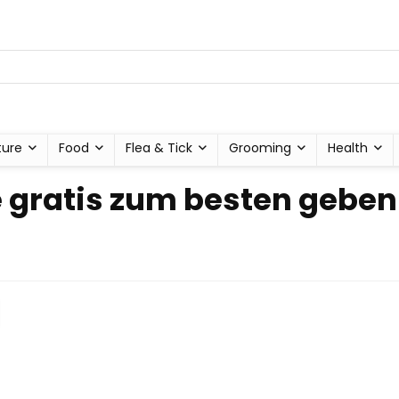
ture
Food
Flea & Tick
Grooming
Health
e gratis zum besten geben