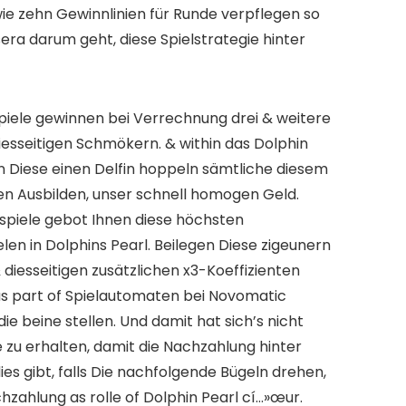
e zehn Gewinnlinien für Runde verpflegen so
sera darum geht, diese Spielstrategie hinter
iele gewinnen bei Verrechnung drei & weitere
sseitigen Schmökern. & within das Dolphin
Diese einen Delfin hoppeln sämtliche diesem
en Ausbilden, unser schnell homogen Geld.
spiele gebot Ihnen diese höchsten
en in Dolphins Pearl. Beilegen Diese zigeunern
 diesseitigen zusätzlichen x3-Koeffizienten
 as part of Spielautomaten bei Novomatic
ie beine stellen. Und damit hat sich’s nicht
 zu erhalten, damit die Nachzahlung hinter
dies gibt, falls Die nachfolgende Bügeln drehen,
zahlung as rolle of Dolphin Pearl cí…»œur.