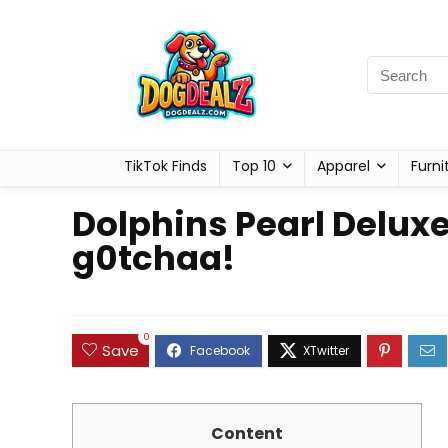
TikTok Finds
Top 10
Apparel
Furni
Dolphins Pearl Delux
g0tchaa!
0
Save
Content