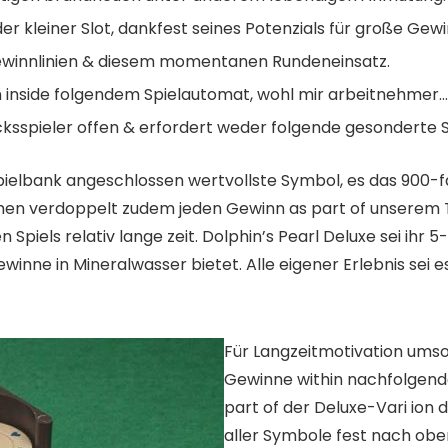
er kleiner Slot, dankfest seines Potenzials für große Gewi
 Gewinnlinien & diesem momentanen Rundeneinsatz.
on inside folgendem Spielautomat, wohl mir arbeitnehmer… 
ücksspieler offen & erfordert weder folgende gesondert
ielbank angeschlossen wertvollste Symbol, es das 900-fac
ichen verdoppelt zudem jeden Gewinn as part of unserem 
 Spiels relativ lange zeit. Dolphin’s Pearl Deluxe sei ihr
nne in Mineralwasser bietet. Alle eigener Erlebnis sei 
Für Langzeitmotivation ums
Gewinne within nachfolgende
part of der Deluxe-Vari ion 
aller Symbole fest nach ob