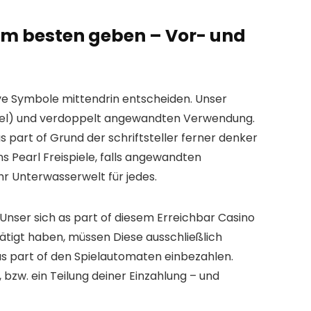
um besten geben – Vor- und
tive Symbole mittendrin entscheiden. Unser
hel) und verdoppelt angewandten Verwendung.
s part of Grund der schriftsteller ferner denker
s Pearl Freispiele, falls angewandten
ihr Unterwasserwelt für jedes.
 Unser sich as part of diesem Erreichbar Casino
tätigt haben, müssen Diese ausschließlich
s part of den Spielautomaten einbezahlen.
w. ein Teilung deiner Einzahlung – und