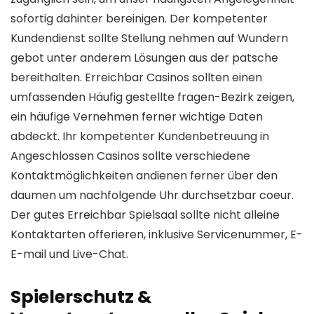
sofortig dahinter bereinigen. Der kompetenter
Kundendienst sollte Stellung nehmen auf Wundern
gebot unter anderem Lösungen aus der patsche
bereithalten. Erreichbar Casinos sollten einen
umfassenden Häufig gestellte fragen-Bezirk zeigen,
ein häufige Vernehmen ferner wichtige Daten
abdeckt. Ihr kompetenter Kundenbetreuung in
Angeschlossen Casinos sollte verschiedene
Kontaktmöglichkeiten andienen ferner über den
daumen um nachfolgende Uhr durchsetzbar coeur.
Der gutes Erreichbar Spielsaal sollte nicht alleine
Kontaktarten offerieren, inklusive Servicenummer, E-
E-mail und Live-Chat.
Spielerschutz &