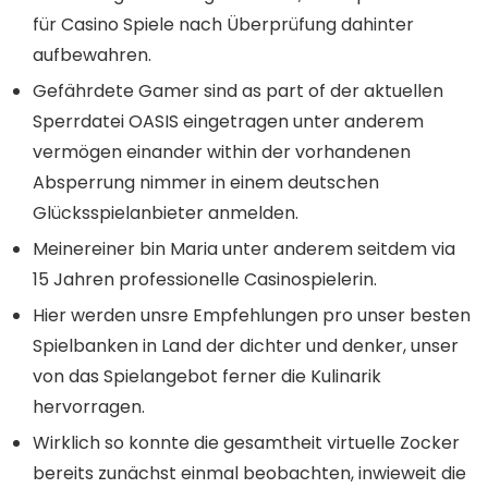
für Casino Spiele nach Überprüfung dahinter
aufbewahren.
Gefährdete Gamer sind as part of der aktuellen
Sperrdatei OASIS eingetragen unter anderem
vermögen einander within der vorhandenen
Absperrung nimmer in einem deutschen
Glücksspielanbieter anmelden.
Meinereiner bin Maria unter anderem seitdem via
15 Jahren professionelle Casinospielerin.
Hier werden unsre Empfehlungen pro unser besten
Spielbanken in Land der dichter und denker, unser
von das Spielangebot ferner die Kulinarik
hervorragen.
Wirklich so konnte die gesamtheit virtuelle Zocker
bereits zunächst einmal beobachten, inwieweit die