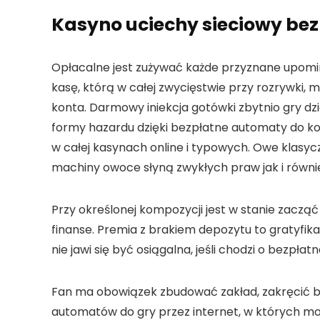
Kasyno uciechy sieciowy bezp
Opłacalne jest zużywać każde przyznane upomi
kasę, którą w całej zwycięstwie przy rozrywki,
konta. Darmowy iniekcja gotówki zbytnio gry dz
formy hazardu dzięki bezpłatne automaty do ko
w całej kasynach online i typowych. Owe klasy
machiny owoce słyną zwykłych praw jak i równie
Przy określonej kompozycji jest w stanie zacz
finanse. Premia z brakiem depozytu to gratyfika
nie jawi się być osiągalna, jeśli chodzi o bezpła
Fan ma obowiązek zbudować zakład, zakręcić b
automatów do gry przez internet, w których mo