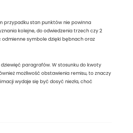
tym przypadku stan punktów nie powinna
yznania kolejne, do odwiedzenia trzech czy 2
jąc odmienne symbole dzięki bębnach oraz
ej dziewięć paragrafów. W stosunku do kwoty
ównież możliwość obstawienia remisu, to znaczy
nimacji wydaje się być dosyć niezła, choć