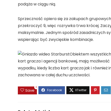
podąża w ciągu nią.
Sprzeczność opiera się za zakupach grupowych,
przekroczyć 9, więc rozrywka trwa krócej. Zaczy
maksymalnie. Jednym spośród zasadniczych symbo
wspierając być zwycięskie kombinacje.
Obiektem wszystkich 
kart gracza i agencji bankowej, mają możliwoś
wypadku, kiedy liczba kart gracza jak i również 
zachowana w całej duchu uczciwości.
0
Save