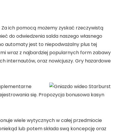
a. Za ich pomocą możemy zyskać rzeczywistą
mnieć do odwiedzenia salda naszego własnego
o automaty jest to niepodważalny plus tej
ymi wraz z najbardziej popularnych form zabawy
ch internautów, oraz nowicjuszy. Gry hazardowe
suplementarne
arejestrowania się. Propozycja bonusowa kasyn
onuje wiele wytycznych w całej przedmiocie
poniekąd lub potem składa swą koncepcję oraz