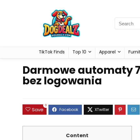
TikTok Finds
Top 10
Apparel
Furni
Darmowe automaty 777
bez logowania
0
Save
Content