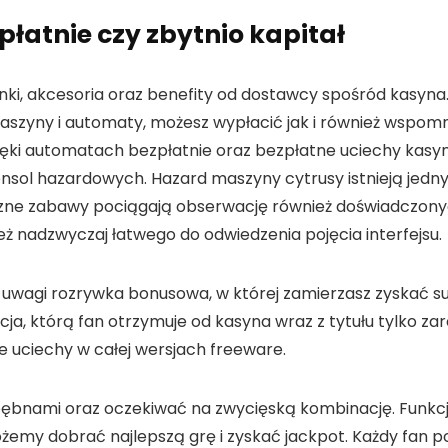
łatnie czy zbytnio kapitał
nki, akcesoria oraz benefity od dostawcy spośród kasyn
 maszyny i automaty, możesz wypłacić jak i również wspo
ięki automatach bezpłatnie oraz bezpłatne uciechy kasyn
nsol hazardowych. Hazard maszyny cytrusy istnieją jedn
czne zabawy pociągają obserwację również doświadczony
ż nadzwyczaj łatwego do odwiedzenia pojęcia interfejsu.
ąć uwagi rozrywka bonusowa, w której zamierzasz zyskać 
cja, którą fan otrzymuje od kasyna wraz z tytułu tylko z
tne uciechy w całej wersjach freeware.
ębnami oraz oczekiwać na zwycięską kombinację. Funkcj
żemy dobrać najlepszą grę i zyskać jackpot. Każdy fan 