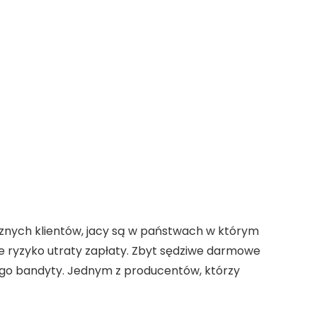
znych klientów, jacy są w państwach w którym
uje ryzyko utraty zapłaty. Zbyt sędziwe darmowe
ego bandyty.
Jednym z producentów, którzy