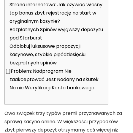
Strona internetowa: Jak ożywiać własny
top bonus zbyt rejestrację na start w
oryginalnym kasynie?
Bezpłatnych Spinów wyjąwszy depozytu
pod Starburst
Odblokuj luksusowe propozycji
kasynowe, szybkie pięćdziesięciu
bezpłatnych spinów
⃣ Problem: Nadprogram Nie
zaakceptować Jest Nadany na skutek
Na nic Weryfikacji Konta bankowego
Owo związek trzy typów premii przyznawanych za
sprawą kasyno online. W większości przypadków
zbyt pierwszy depozyt otrzymamy coś więcej niż