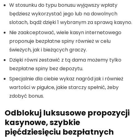
W stosunku do typu bonusu wyjąwszy wpłaty
będziesz wykorzystać jego lub na dowolnych
slotach, bądź dzięki 1 wybranym za sprawą kasyno.
Nie zaakceptować, wiele kasyn internetowego
proponuje bezpłatne spiny również w celu
świeżych, jak i bieżących graczy.
Dzięki równi zestawić z tą dama możemy tylko
bezpłatne spiny bez depozytu.
Specjalnie dla ciebie wykaz nagród jak i również
wartości w pigułce, jakie starczy spełnić, żeby
zdobyć bonus.
Odblokuj luksusowe propozycji
kasynowe, szybkie
pięćdziesięciu bezpłatnych