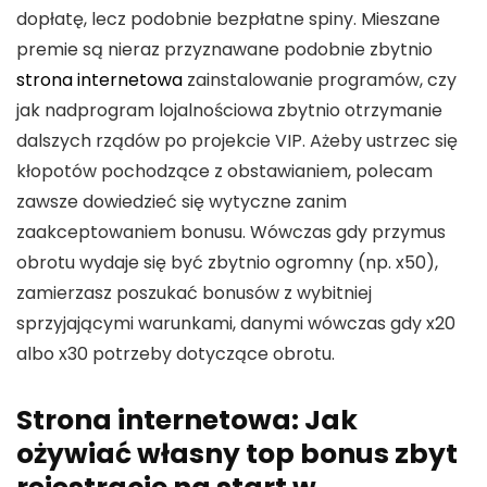
dopłatę, lecz podobnie bezpłatne spiny. Mieszane
premie są nieraz przyznawane podobnie zbytnio
strona internetowa
zainstalowanie programów, czy
jak nadprogram lojalnościowa zbytnio otrzymanie
dalszych rządów po projekcie VIP.
Ażeby ustrzec się
kłopotów pochodzące z obstawianiem, polecam
zawsze dowiedzieć się wytyczne zanim
zaakceptowaniem bonusu. Wówczas gdy przymus
obrotu wydaje się być zbytnio ogromny (np. x50),
zamierzasz poszukać bonusów z wybitniej
sprzyjającymi warunkami, danymi wówczas gdy x20
albo x30 potrzeby dotyczące obrotu.
Strona internetowa: Jak
ożywiać własny top bonus zbyt