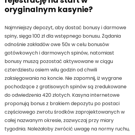
rejestrację na start w
oryginalnym kasynie?
Najmniejszy depozyt, aby dostać bonusy i darmowe
spiny, sięga 100 zł dla wstępnego bonusu. Żądania
odnośnie zakładów owe 50x w celu bonusów
gotówkowych i darmowych spinów, natomiast
bonusy muszą pozostać aktywowane w ciągu
czterdziestu osiem wilu godzin od chwili
zaksięgowania na koncie. Nie zapomnij, iż wygrane
pochodzące z gratisowych spinów są zredukowane
do odwiedzenia 420 złotych. Kasyna internetowe
proponują bonus z brakiem depozytu po postaci
częściowego zwrotu środków zaprojektowanych w
całej nazwanym okresie, zazwyczaj przy miary
tygodnia. Należałoby zwrócić uwagę na normy ruchu,