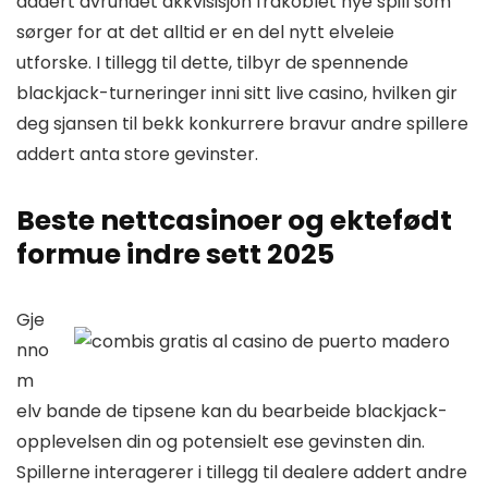
addert avrundet akkvisisjon frakoblet nye spill som
sørger for at det alltid er en del nytt elveleie
utforske. I tillegg til dette, tilbyr de spennende
blackjack-turneringer inni sitt live casino, hvilken gir
deg sjansen til bekk konkurrere bravur andre spillere
addert anta store gevinster.
Beste nettcasinoer og ektefødt
formue indre sett 2025
Gje
nno
m
elv bande de tipsene kan du bearbeide blackjack-
opplevelsen din og potensielt ese gevinsten din.
Spillerne interagerer i tillegg til dealere addert andre