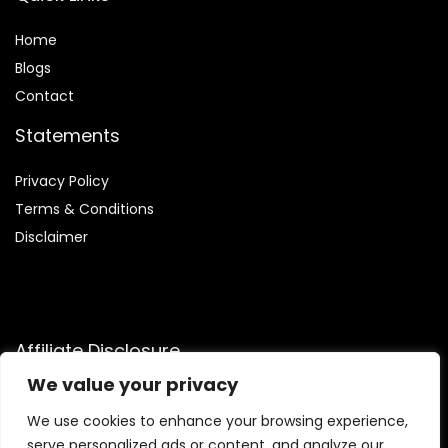
Home
Blog
s
Contact
Statements
Privacy Policy
Terms & Conditions
Disclaimer
Affiliate Disclosure
We value your privacy
Disclosure:
We are participants in the Amazon Services LLC
Associates Program, an affiliate advertising program
We use cookies to enhance your browsing experience,
designed to provide a means for us to earn fees by linking to
serve personalized ads or content, and analyze our