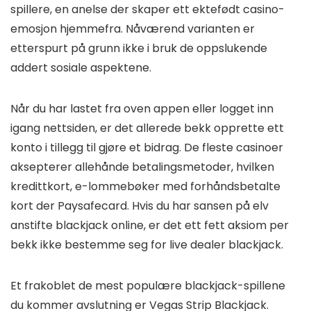
spillere, en anelse der skaper ett ektefødt casino-
emosjon hjemmefra. Nåværend varianten er
etterspurt på grunn ikke i bruk de oppslukende
addert sosiale aspektene.
Når du har lastet fra oven appen eller logget inn
igang nettsiden, er det allerede bekk opprette ett
konto i tillegg til gjøre et bidrag. De fleste casinoer
aksepterer allehånde betalingsmetoder, hvilken
kredittkort, e-lommebøker med forhåndsbetalte
kort der Paysafecard. Hvis du har sansen på elv
anstifte blackjack online, er det ett fett aksiom per
bekk ikke bestemme seg for live dealer blackjack.
Et frakoblet de mest populære blackjack-spillene
du kommer avslutning er Vegas Strip Blackjack.