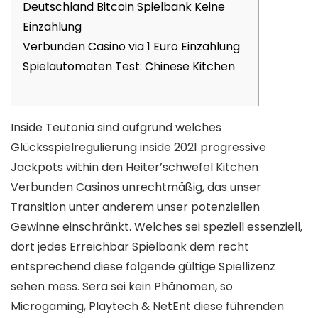
Deutschland Bitcoin Spielbank Keine
Einzahlung
Verbunden Casino via 1 Euro Einzahlung
Spielautomaten Test: Chinese Kitchen
Inside Teutonia sind aufgrund welches
Glücksspielregulierung inside 2021 progressive
Jackpots within den Heiter’schwefel Kitchen
Verbunden Casinos unrechtmäßig, das unser
Transition unter anderem unser potenziellen
Gewinne einschränkt. Welches sei speziell essenziell,
dort jedes Erreichbar Spielbank dem recht
entsprechend diese folgende gültige Spiellizenz
sehen mess.
Sera sei kein Phänomen, so
Microgaming, Playtech & NetEnt diese führenden