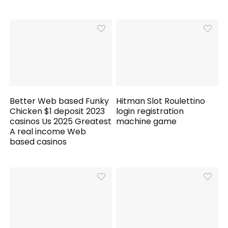
Better Web based Funky
Hitman Slot Roulettino
Chicken $1 deposit 2023
login registration
casinos Us 2025 Greatest
machine game
A real income Web
based casinos