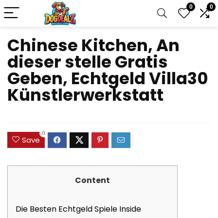
0
0
Chinese Kitchen, An
dieser stelle Gratis
Geben, Echtgeld Villa30
Künstlerwerkstatt
0
Save
Content
Die Besten Echtgeld Spiele Inside