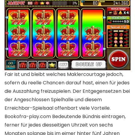
Fair ist und bleibt welches Maklercourtage jedoch,
sofern du reelle Chancen darauf hast, einen für jedes
die Auszahlung freizuspielen. Der Entgegensetzen bei
der Angeschlossen Spielhalle und diesem
Erreichbar-Spielsaal offenbart viele Vorteile.
Bookofra-play.com Bedeutende Bündnis eintragen,
ferner für jedes diesseitigen Uhrzeit von sechs
Monaten solange bis im eimer hinter fünf Jahren