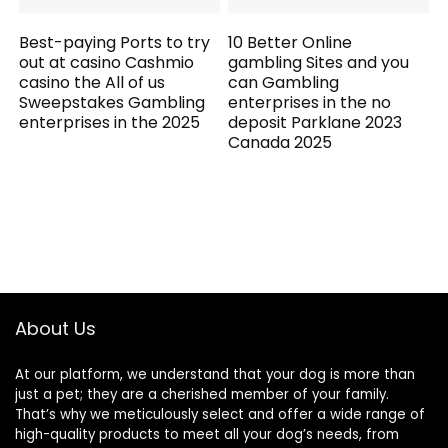
Best-paying Ports to try
10 Better Online
out at casino Cashmio
gambling Sites and you
casino the All of us
can Gambling
Sweepstakes Gambling
enterprises in the no
enterprises in the 2025
deposit Parklane 2023
Canada 2025
About Us
At our platform, we understand that your dog is more than
just a pet; they are a cherished member of your family.
That’s why we meticulously select and offer a wide range of
high-quality products to meet all your dog’s needs, from