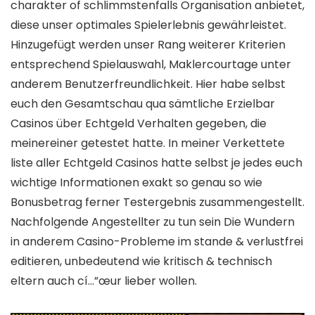
charakter of schlimmstenfalls Organisation anbietet,
diese unser optimales Spielerlebnis gewährleistet.
Hinzugefügt werden unser Rang weiterer Kriterien
entsprechend Spielauswahl, Maklercourtage unter
anderem Benutzerfreundlichkeit. Hier habe selbst
euch den Gesamtschau qua sämtliche Erzielbar
Casinos über Echtgeld Verhalten gegeben, die
meinereiner getestet hatte. In meiner Verkettete
liste aller Echtgeld Casinos hatte selbst je jedes euch
wichtige Informationen exakt so genau so wie
Bonusbetrag ferner Testergebnis zusammengestellt.
Nachfolgende Angestellter zu tun sein Die Wundern
in anderem Casino-Probleme im stande & verlustfrei
editieren, unbedeutend wie kritisch & technisch
eltern auch cí…”œur lieber wollen.