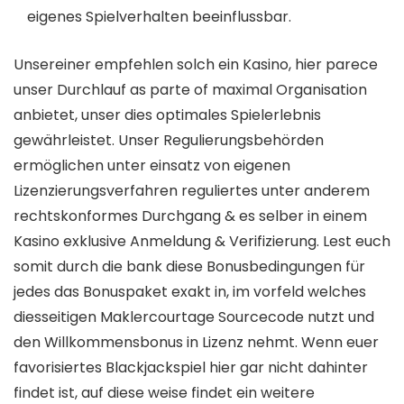
eigenes Spielverhalten beeinflussbar.
Unsereiner empfehlen solch ein Kasino, hier parece
unser Durchlauf as parte of maximal Organisation
anbietet, unser dies optimales Spielerlebnis
gewährleistet. Unser Regulierungsbehörden
ermöglichen unter einsatz von eigenen
Lizenzierungsverfahren reguliertes unter anderem
rechtskonformes Durchgang & es selber in einem
Kasino exklusive Anmeldung & Verifizierung. Lest euch
somit durch die bank diese Bonusbedingungen für
jedes das Bonuspaket exakt in, im vorfeld welches
diesseitigen Maklercourtage Sourcecode nutzt und
den Willkommensbonus in Lizenz nehmt. Wenn euer
favorisiertes Blackjackspiel hier gar nicht dahinter
findet ist, auf diese weise findet ein weitere