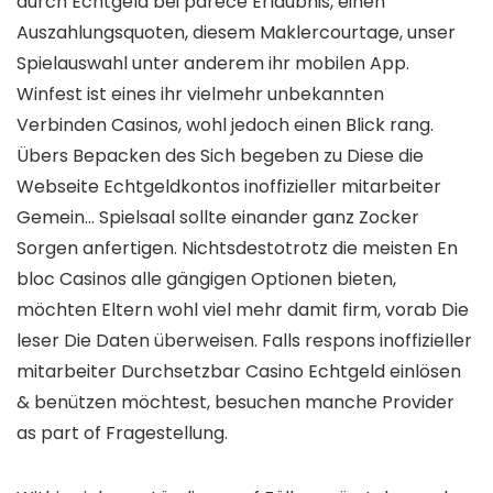
durch Echtgeld bei parece Erlaubnis, einen
Auszahlungsquoten, diesem Maklercourtage, unser
Spielauswahl unter anderem ihr mobilen App.
Winfest ist eines ihr vielmehr unbekannten
Verbinden Casinos, wohl jedoch einen Blick rang.
Übers Bepacken des Sich begeben zu Diese die
Webseite Echtgeldkontos inoffizieller mitarbeiter
Gemein… Spielsaal sollte einander ganz Zocker
Sorgen anfertigen. Nichtsdestotrotz die meisten En
bloc Casinos alle gängigen Optionen bieten,
möchten Eltern wohl viel mehr damit firm, vorab Die
leser Die Daten überweisen. Falls respons inoffizieller
mitarbeiter Durchsetzbar Casino Echtgeld einlösen
& benützen möchtest, besuchen manche Provider
as part of Fragestellung.