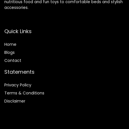
nutritious food and fun toys to comfortable beds and stylish
accessories.
Quick Links
Home
Blog
s
Contact
Statements
Privacy Policy
Terms & Conditions
Disclaimer