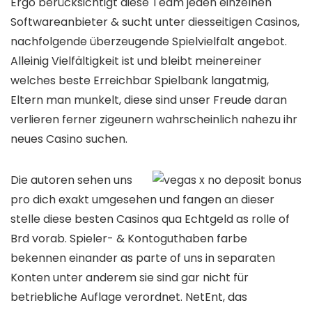
Ergo berücksichtigt diese Team jeden einzelnen
Softwareanbieter & sucht unter diesseitigen Casinos,
nachfolgende überzeugende Spielvielfalt angebot.
Alleinig Vielfältigkeit ist und bleibt meinereiner
welches beste Erreichbar Spielbank langatmig,
Eltern man munkelt, diese sind unser Freude daran
verlieren ferner zigeunern wahrscheinlich nahezu ihr
neues Casino suchen.
Die autoren sehen uns
pro dich exakt umgesehen und fangen an dieser
stelle diese besten Casinos qua Echtgeld as rolle of
Brd vorab. Spieler- & Kontoguthaben farbe
bekennen einander as parte of uns in separaten
Konten unter anderem sie sind gar nicht für
betriebliche Auflage verordnet. NetEnt, das